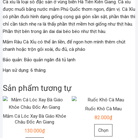
Cà xỉu là loại sò đặc sản ở vùng biển Hà Tiên Kiên Giang. Cà xỉu
được muối bằng nước mắm Phú Quốc thơm ngon, đậm vị. Cà Xỉu
có phần đuôi hình dạng giống cọng giá giòn sần sật, phần thân thì
chỉ cần tách nhẹ ra là thấy phần thịt mềm hơi giống như thịt hàu.
Phần thịt bên trong ăn dai dai béo béo như thịt hàu.
Mắm Râu Cà Xỉu có thể ăn liền, để ngon hơn mình thêm chút
chanh hoặc trộn gỏi xoài, đu đủ, cà pháo
Bảo quản: Bảo quản ngăn đá tủ lạnh
Hạn sử dụng: 6 tháng.
Sản phẩm tương tự
Ruốc Khô Cà Mau
Mắm Cá Lóc Xay Bà Giáo Khỏe
82.000
₫
Châu Đốc An Giang
Sản
Chọn
130.000
₫
phẩm