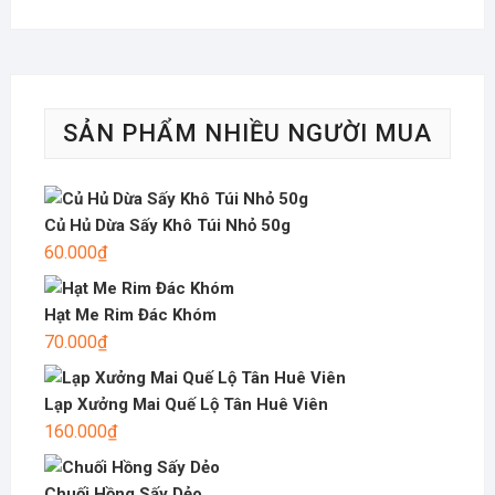
SẢN PHẨM NHIỀU NGƯỜI MUA
Củ Hủ Dừa Sấy Khô Túi Nhỏ 50g
60.000
₫
Hạt Me Rim Đác Khóm
70.000
₫
Lạp Xưởng Mai Quế Lộ Tân Huê Viên
160.000
₫
Chuối Hồng Sấy Dẻo