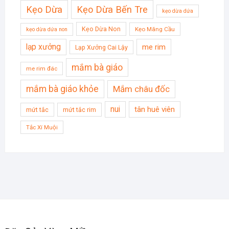
Kẹo Dừa
Kẹo Dừa Bến Tre
kẹo dừa dứa
Kẹo Dừa Non
Kẹo Mãng Cầu
kẹo dừa dứa non
lạp xưởng
me rim
Lạp Xưởng Cai Lậy
mắm bà giáo
me rim đác
mắm bà giáo khỏe
Mắm châu đốc
nui
tân huê viên
mứt tắc
mứt tắc rim
Tắc Xí Muội