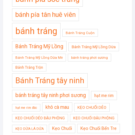
bánh pía tân huê viên
bánh tráng
Bánh Tráng Cuộn
Bánh Tráng Mỹ Lồng
Bánh Tráng Mỹ Lồng Dừa
Bánh Tráng Mỹ Lồng Dừa Mè
bánh tráng phơi sương
Bánh Tráng Trộn
Bánh Tráng tây ninh
bánh tráng tây ninh phơi sương
hạt me rim
khô cà mau
KẸO CHUỐI DẺO
hạt me rim đác
KẸO CHUỐI DẺO ĐẬU PHỘNG
KẸO CHUỐI ĐẬU PHỘNG
Kẹo Chuối
Kẹo Chuối Bến Tre
KẸO DỪA LÁ DỨA