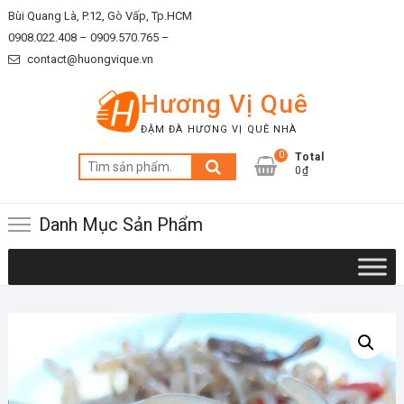
Skip
Bùi Quang Là, P.12, Gò Vấp, Tp.HCM
to
0908.022.408 –
0909.570.765 –
content
contact@huongvique.vn
Hương Vị Quê
ĐẬM ĐÀ HƯƠNG VỊ QUÊ NHÀ
0
Total
Tìm
0₫
kiếm:
Danh Mục Sản Phẩm