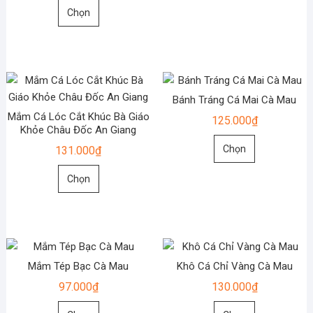
Sản
này
Chọn
phẩm
có
này
nhiều
có
biến
nhiều
thể.
biến
Các
Bánh Tráng Cá Mai Cà Mau
thể.
tùy
Mắm Cá Lóc Cắt Khúc Bà Giáo
125.000
₫
Các
chọn
Khỏe Châu Đốc An Giang
tùy
Sản
có
Chọn
131.000
₫
chọn
phẩm
thể
Sản
có
này
được
Chọn
phẩm
thể
có
chọn
này
được
nhiều
trên
có
chọn
biến
trang
nhiều
trên
thể.
sản
biến
trang
Các
phẩm
Mắm Tép Bạc Cà Mau
Khô Cá Chỉ Vàng Cà Mau
thể.
sản
tùy
97.000
₫
130.000
₫
Các
phẩm
chọn
tùy
Sản
Sản
có