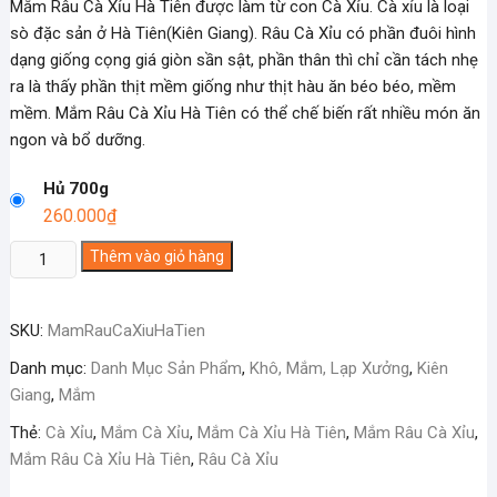
Mắm Râu Cà Xỉu Hà Tiên được làm từ con Cà Xỉu. Cà xỉu là loại
sò đặc sản ở Hà Tiên(Kiên Giang). Râu Cà Xỉu có phần đuôi hình
dạng giống cọng giá giòn sần sật, phần thân thì chỉ cần tách nhẹ
ra là thấy phần thịt mềm giống như thịt hàu ăn béo béo, mềm
mềm. Mắm Râu Cà Xỉu Hà Tiên có thể chế biến rất nhiều món ăn
ngon và bổ dưỡng.
Hủ 700g
260.000
₫
Mắm
Thêm vào giỏ hàng
Râu
Cà
SKU:
MamRauCaXiuHaTien
Xỉu
Hà
Danh mục:
Danh Mục Sản Phẩm
,
Khô, Mắm, Lạp Xưởng
,
Kiên
Tiên
Giang
,
Mắm
số
Thẻ:
Cà Xỉu
,
Mắm Cà Xỉu
,
Mắm Cà Xỉu Hà Tiên
,
Mắm Râu Cà Xỉu
,
lượng
Mắm Râu Cà Xỉu Hà Tiên
,
Râu Cà Xỉu