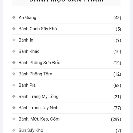
thể
có
được
thể
chọn
An Giang
(43)
được
trên
chọn
Bánh Canh Sấy Khô
trang
(5)
trên
sản
Bánh In
(9)
trang
phẩm
sản
Bánh Khác
(10)
phẩm
Bánh Phồng Sơn Đốc
(19)
Bánh Phồng Tôm
(12)
Bánh Pía
(68)
Bánh Tráng Mỹ Lồng
(21)
Bánh Tráng Tây Ninh
(77)
Bánh, Mứt, Kẹo, Cốm
(299)
Bún Sấy Khô
(7)