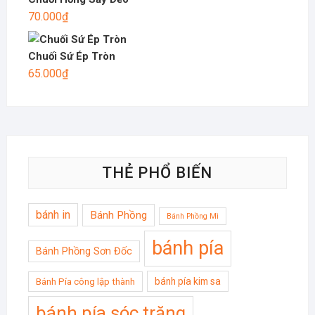
70.000
₫
Chuối Sứ Ép Tròn
65.000
₫
THẺ PHỔ BIẾN
bánh in
Bánh Phồng
Bánh Phồng Mì
bánh pía
Bánh Phồng Sơn Đốc
bánh pía kim sa
Bánh Pía công lập thành
bánh pía sóc trăng