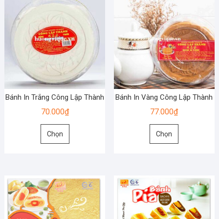
Bánh In Trắng Công Lập Thành
Bánh In Vàng Công Lập Thành
70.000
₫
77.000
₫
Sản
Sản
Chọn
Chọn
phẩm
phẩm
này
này
có
có
nhiều
nhiều
biến
biến
thể.
thể.
Các
Các