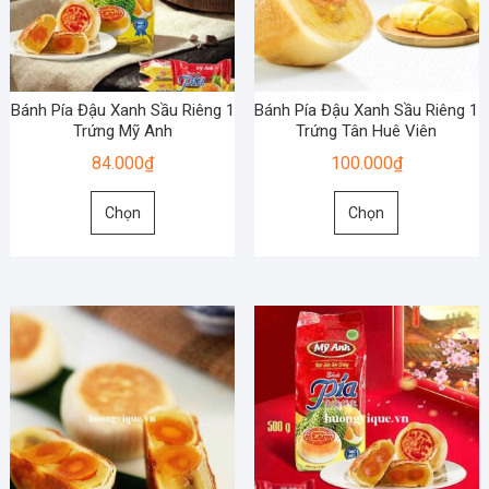
có
có
thể
thể
được
được
chọn
chọn
Bánh Pía Đậu Xanh Sầu Riêng 1
Bánh Pía Đậu Xanh Sầu Riêng 1
trên
trên
Trứng Mỹ Anh
Trứng Tân Huê Viên
trang
trang
84.000
₫
100.000
₫
sản
sản
Sản
Sản
phẩm
phẩm
Chọn
Chọn
phẩm
phẩm
này
này
có
có
nhiều
nhiều
biến
biến
thể.
thể.
Các
Các
tùy
tùy
chọn
chọn
có
có
thể
thể