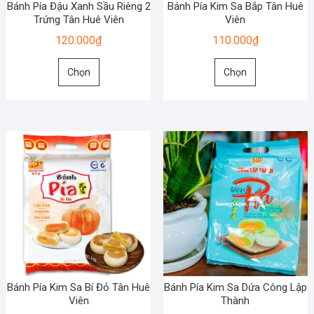
Bánh Pía Đậu Xanh Sầu Riêng 2
Bánh Pía Kim Sa Bắp Tân Huê
trên
trên
Trứng Tân Huê Viên
Viên
trang
trang
120.000
₫
110.000
₫
sản
sản
Sản
Sản
phẩm
phẩm
Chọn
Chọn
phẩm
phẩm
này
này
có
có
nhiều
nhiều
biến
biến
thể.
thể.
Các
Các
tùy
tùy
chọn
chọn
có
có
thể
thể
được
được
chọn
chọn
Bánh Pía Kim Sa Bí Đỏ Tân Huê
Bánh Pía Kim Sa Dứa Công Lập
trên
trên
Viên
Thành