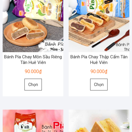
thể.
thể.
Các
Các
tùy
tùy
chọn
chọn
có
có
thể
thể
được
được
chọn
chọn
Bánh Pía Chay Môn Sầu Riêng
Bánh Pía Chay Thập Cẩm Tân
trên
trên
Tân Huê Viên
Huê Viên
trang
trang
90.000
₫
90.000
₫
sản
sản
Sản
Sản
phẩm
phẩm
Chọn
Chọn
phẩm
phẩm
này
này
có
có
nhiều
nhiều
biến
biến
thể.
thể.
Các
Các