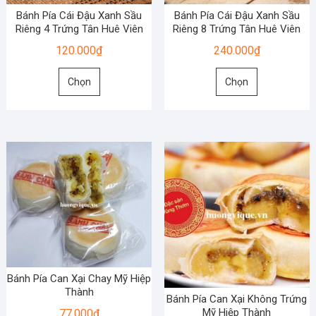
chọn
chọn
Bánh Pía Cái Đậu Xanh Sầu
Bánh Pía Cái Đậu Xanh Sầu
trên
trên
Riêng 4 Trứng Tân Huê Viên
Riêng 8 Trứng Tân Huê Viên
trang
trang
120.000
₫
240.000
₫
sản
sản
Sản
Sản
phẩm
phẩm
Chọn
Chọn
phẩm
phẩm
này
này
có
có
nhiều
nhiều
biến
biến
thể.
thể.
Các
Các
tùy
tùy
chọn
chọn
có
có
thể
thể
được
được
Bánh Pía Can Xại Chay Mỹ Hiệp
Thành
chọn
chọn
Bánh Pía Can Xại Không Trứng
trên
trên
Mỹ Hiệp Thành
77.000
₫