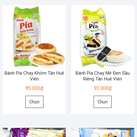
nhiều
nhiều
biến
biến
thể.
thể.
Các
Các
tùy
tùy
chọn
chọn
có
có
thể
thể
được
được
chọn
chọn
Bánh Pía Chay Khóm Tân Huê
Bánh Pía Chay Mè Đen Sầu
trên
trên
Viên
Riêng Tân Huê Viên
trang
trang
85.000
₫
92.000
₫
sản
sản
Sản
Sản
phẩm
phẩm
Chọn
Chọn
phẩm
phẩm
này
này
có
có
nhiều
nhiều
biến
biến