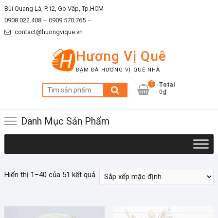
Skip
Bùi Quang Là, P.12, Gò Vấp, Tp.HCM
to
0908.022.408 –
0909.570.765 –
content
contact@huongvique.vn
Hương Vị Quê
ĐẬM ĐÀ HƯƠNG VỊ QUÊ NHÀ
0
Total
Tìm
0₫
kiếm:
Danh Mục Sản Phẩm
Hiển thị 1–40 của 51 kết quả