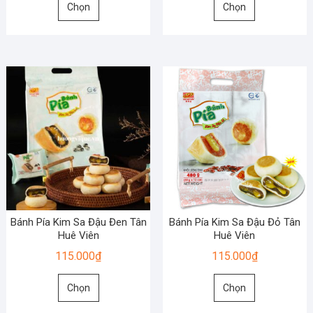
phẩm
phẩm
Chọn
Chọn
phẩm
phẩm
này
này
có
có
nhiều
nhiều
biến
biến
thể.
thể.
Các
Các
tùy
tùy
chọn
chọn
có
có
thể
thể
được
được
chọn
chọn
Bánh Pía Kim Sa Đậu Đen Tân
Bánh Pía Kim Sa Đậu Đỏ Tân
trên
trên
Huê Viên
Huê Viên
trang
trang
115.000
₫
115.000
₫
sản
sản
Sản
Sản
phẩm
phẩm
Chọn
Chọn
phẩm
phẩm
này
này