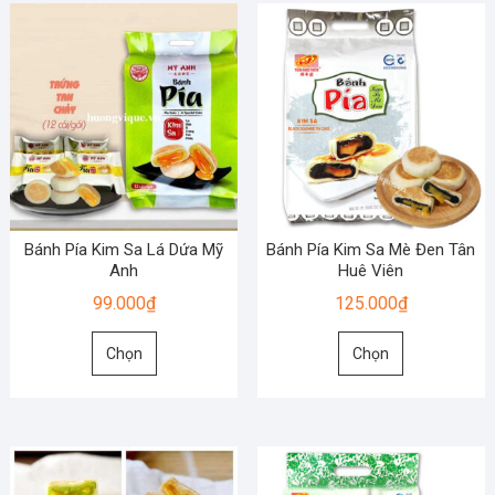
biến
biến
thể.
thể.
Các
Các
tùy
tùy
chọn
chọn
có
có
thể
thể
được
được
chọn
chọn
trên
Bánh Pía Kim Sa Lá Dứa Mỹ
Bánh Pía Kim Sa Mè Đen Tân
trên
Anh
Huê Viên
trang
trang
sản
99.000
₫
125.000
₫
sản
phẩm
Sản
Sản
phẩm
Chọn
Chọn
phẩm
phẩm
này
này
có
có
nhiều
nhiều
biến
biến