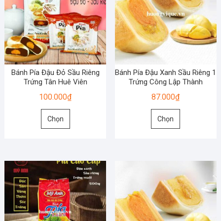
tùy
tùy
chọn
chọn
có
có
thể
thể
được
được
chọn
chọn
Bánh Pía Đậu Đỏ Sầu Riêng
Bánh Pía Đậu Xanh Sầu Riêng 1
trên
trên
Trứng Tân Huê Viên
Trứng Công Lập Thành
trang
trang
100.000
₫
87.000
₫
sản
sản
Sản
Sản
phẩm
phẩm
Chọn
Chọn
phẩm
phẩm
này
này
có
có
nhiều
nhiều
biến
biến
thể.
thể.
Các
Các
tùy
tùy
chọn
chọn