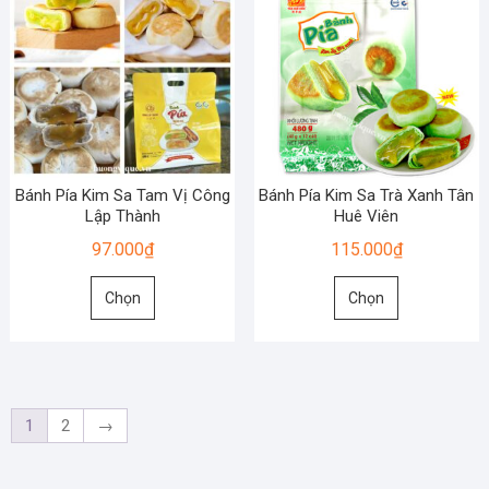
thể.
thể.
Các
Các
tùy
tùy
chọn
chọn
có
có
thể
thể
được
được
chọn
chọn
Bánh Pía Kim Sa Tam Vị Công
Bánh Pía Kim Sa Trà Xanh Tân
trên
trên
Lập Thành
Huê Viên
trang
trang
97.000
₫
115.000
₫
sản
sản
Sản
Sản
phẩm
phẩm
Chọn
Chọn
phẩm
phẩm
này
này
có
có
nhiều
nhiều
biến
biến
1
2
→
thể.
thể.
Các
Các