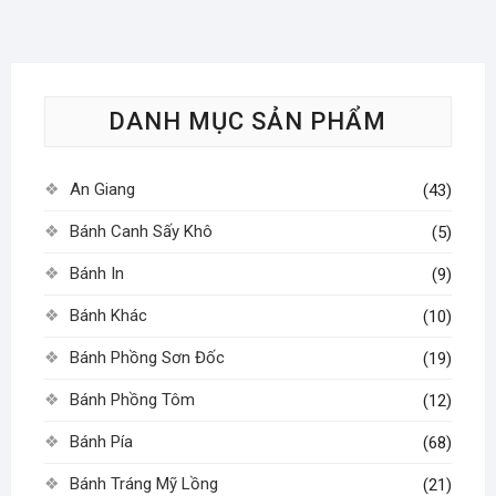
tùy
tùy
chọn
chọn
có
có
thể
thể
được
được
DANH MỤC SẢN PHẨM
chọn
chọn
trên
trên
An Giang
trang
trang
(43)
sản
sản
Bánh Canh Sấy Khô
(5)
phẩm
phẩm
Bánh In
(9)
Bánh Khác
(10)
Bánh Phồng Sơn Đốc
(19)
Bánh Phồng Tôm
(12)
Bánh Pía
(68)
Bánh Tráng Mỹ Lồng
(21)