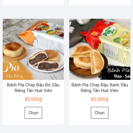
này
này
có
có
nhiều
nhiều
biến
biến
thể.
thể.
Các
Các
tùy
tùy
chọn
chọn
có
có
thể
thể
được
được
chọn
chọn
Bánh Pía Chay Đậu Đỏ Sầu
Bánh Pía Chay Đậu Xanh Sầu
trên
trên
Riêng Tân Huê Viên
Riêng Tân Huê Viên
trang
trang
85.000
₫
85.000
₫
sản
sản
Sản
Sản
phẩm
phẩm
Chọn
Chọn
phẩm
phẩm
này
này
có
có