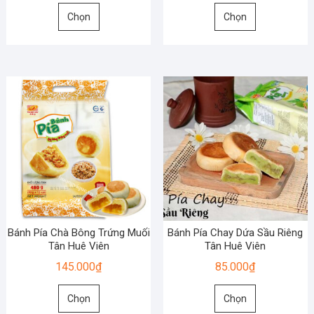
Sản
Sản
phẩm
Chọn
Chọn
phẩm
phẩm
này
này
có
có
nhiều
nhiều
biến
biến
thể.
thể.
Các
Các
tùy
tùy
chọn
chọn
có
có
thể
thể
được
được
chọn
chọn
Bánh Pía Chà Bông Trứng Muối
Bánh Pía Chay Dứa Sầu Riêng
trên
trên
Tân Huê Viên
Tân Huê Viên
trang
trang
145.000
₫
85.000
₫
sản
sản
Sản
Sản
phẩm
phẩm
Chọn
Chọn
phẩm
phẩm