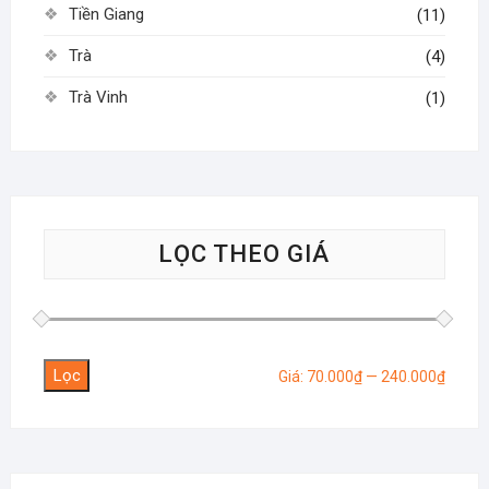
Tiền Giang
(11)
Trà
(4)
Trà Vinh
(1)
LỌC THEO GIÁ
Lọc
Giá
Giá
Giá:
70.000₫
—
240.000₫
tối
tối
thiểu
đa