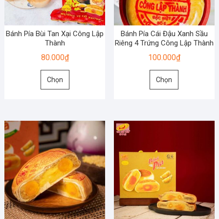
thể
thể
được
được
chọn
chọn
Bánh Pía Bùi Tan Xại Công Lập
Bánh Pía Cái Đậu Xanh Sầu
trên
trên
Thành
Riêng 4 Trứng Công Lập Thành
trang
trang
80.000
₫
100.000
₫
sản
sản
Sản
Sản
phẩm
phẩm
Chọn
Chọn
phẩm
phẩm
này
này
có
có
nhiều
nhiều
biến
biến
thể.
thể.
Các
Các
tùy
tùy
chọn
chọn
có
có
thể
thể
được
được