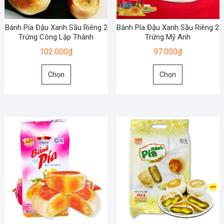
được
được
chọn
chọn
Bánh Pía Đậu Xanh Sầu Riêng 2
Bánh Pía Đậu Xanh Sầu Riêng 2
trên
trên
Trứng Công Lập Thành
Trứng Mỹ Anh
trang
trang
102.000
₫
97.000
₫
sản
sản
Sản
Sản
phẩm
phẩm
Chọn
Chọn
phẩm
phẩm
này
này
có
có
nhiều
nhiều
biến
biến
thể.
thể.
Các
Các
tùy
tùy
chọn
chọn
có
có
thể
thể
được
được
chọn
chọn