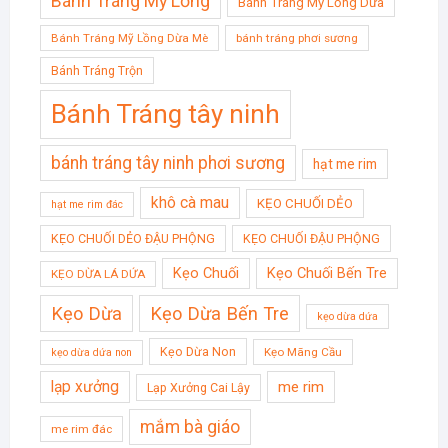
Bánh Tráng Mỹ Lồng
Bánh Tráng Mỹ Lồng Dừa
Bánh Tráng Mỹ Lồng Dừa Mè
bánh tráng phơi sương
Bánh Tráng Trộn
Bánh Tráng tây ninh
bánh tráng tây ninh phơi sương
hạt me rim
khô cà mau
KẸO CHUỐI DẺO
hạt me rim đác
KẸO CHUỐI DẺO ĐẬU PHỘNG
KẸO CHUỐI ĐẬU PHỘNG
Kẹo Chuối
Kẹo Chuối Bến Tre
KẸO DỪA LÁ DỨA
Kẹo Dừa
Kẹo Dừa Bến Tre
kẹo dừa dứa
Kẹo Dừa Non
Kẹo Mãng Cầu
kẹo dừa dứa non
lạp xưởng
me rim
Lạp Xưởng Cai Lậy
mắm bà giáo
me rim đác