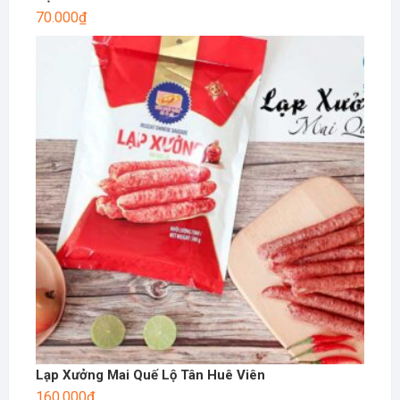
70.000
₫
Lạp Xưởng Mai Quế Lộ Tân Huê Viên
160.000
₫