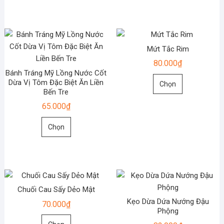
này
có
có
nhiều
nhiều
biến
biến
thể.
Mứt Tắc Rim
thể.
Các
80.000
₫
Các
tùy
Bánh Tráng Mỹ Lồng Nước Cốt
tùy
Sản
chọn
Dừa Vị Tôm Đặc Biệt Ăn Liền
Chọn
chọn
phẩm
có
Bến Tre
có
này
thể
65.000
₫
thể
có
được
Sản
được
nhiều
chọn
Chọn
phẩm
chọn
biến
trên
này
trên
thể.
trang
có
trang
Các
sản
nhiều
sản
tùy
phẩm
biến
phẩm
chọn
Chuối Cau Sấy Dẻo Mật
thể.
có
Kẹo Dừa Dứa Nướng Đậu
70.000
₫
Các
thể
Phộng
tùy
Sản
được