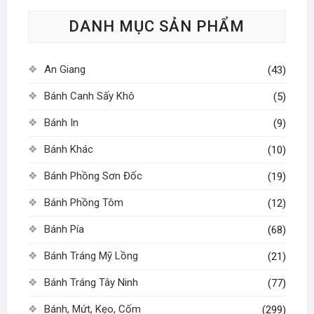
tùy
có
DANH MỤC SẢN PHẨM
chọn
thể
có
được
thể
chọn
An Giang
(43)
được
trên
chọn
Bánh Canh Sấy Khô
trang
(5)
trên
sản
Bánh In
(9)
trang
phẩm
sản
Bánh Khác
(10)
phẩm
Bánh Phồng Sơn Đốc
(19)
Bánh Phồng Tôm
(12)
Bánh Pía
(68)
Bánh Tráng Mỹ Lồng
(21)
Bánh Tráng Tây Ninh
(77)
Bánh, Mứt, Kẹo, Cốm
(299)