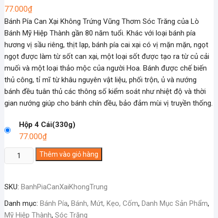
77.000
₫
Bánh Pía Can Xại Không Trứng Vũng Thơm Sóc Trăng của Lò
Bánh Mỹ Hiệp Thành gần 80 năm tuổi. Khác với loại bánh pía
hương vị sầu riêng, thịt lạp, bánh pía cai xại có vị mặn mặn, ngọt
ngọt được làm từ sốt can xại, một loại sốt được tạo ra từ củ cải
muối và một loại thảo mộc của người Hoa. Bánh được chế biến
thủ công, tỉ mĩ từ khâu nguyên vật liệu, phối trộn, ủ và nướng
bánh đều tuân thủ các thông số kiểm soát như nhiệt độ và thời
gian nướng giúp cho bánh chín đều, bảo đảm mùi vị truyền thống.
Hộp 4 Cái(330g)
77.000
₫
Bánh
Thêm vào giỏ hàng
Pía
Can
SKU:
BanhPiaCanXaiKhongTrung
Xại
Không
Danh mục:
Bánh Pía
,
Bánh, Mứt, Kẹo, Cốm
,
Danh Mục Sản Phẩm
,
Trứng
Mỹ Hiệp Thành
,
Sóc Trăng