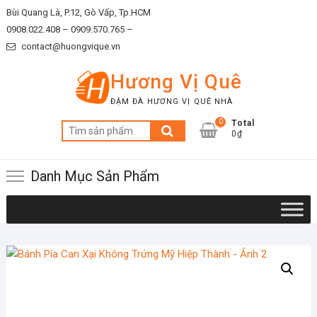
Skip
Bùi Quang Là, P.12, Gò Vấp, Tp.HCM
to
0908.022.408 –
0909.570.765 –
content
contact@huongvique.vn
Hương Vị Quê
ĐẬM ĐÀ HƯƠNG VỊ QUÊ NHÀ
0
Total
Tìm
0₫
kiếm:
Danh Mục Sản Phẩm