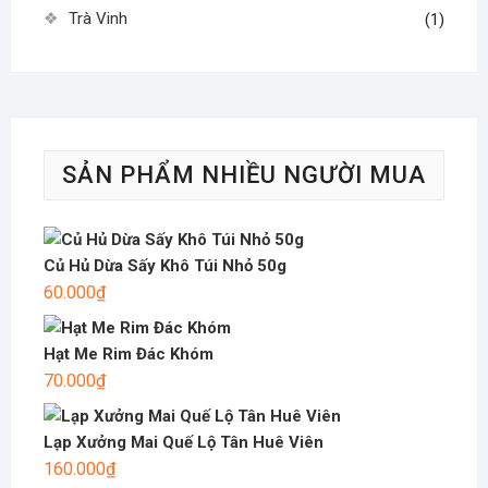
Trà Vinh
(1)
SẢN PHẨM NHIỀU NGƯỜI MUA
Củ Hủ Dừa Sấy Khô Túi Nhỏ 50g
60.000
₫
Hạt Me Rim Đác Khóm
70.000
₫
Lạp Xưởng Mai Quế Lộ Tân Huê Viên
160.000
₫