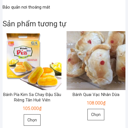
Bảo quản nơi thoáng mát
Sản phẩm tương tự
Bánh Pía Kim Sa Chay Đậu Sầu
Bánh Quai Vạc Nhân Dừa
Riêng Tân Huê Viên
108.000
₫
105.000
₫
Sản
Chọn
Sản
phẩm
Chọn
phẩm
này