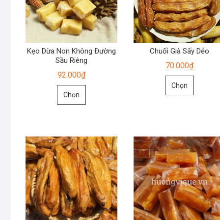
Kẹo Dừa Non Không Đường
Chuối Già Sấy Dẻo
Sầu Riêng
70.000
₫
92.000
₫
Sản
Chọn
Sản
phẩm
Chọn
phẩm
này
này
có
có
nhiều
nhiều
biến
biến
thể.
thể.
Các
Các
tùy
tùy
chọn
chọn
có
có
thể
thể