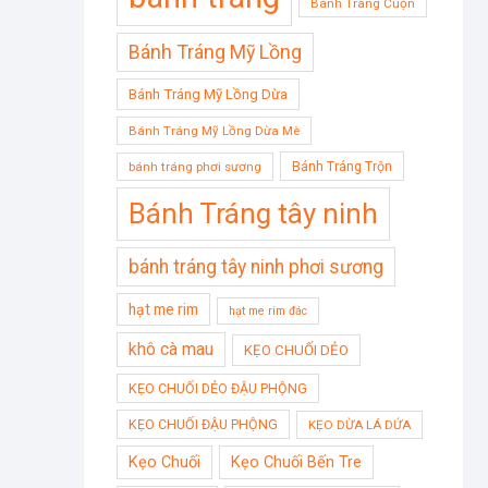
Bánh Tráng Cuộn
Bánh Tráng Mỹ Lồng
Bánh Tráng Mỹ Lồng Dừa
Bánh Tráng Mỹ Lồng Dừa Mè
Bánh Tráng Trộn
bánh tráng phơi sương
Bánh Tráng tây ninh
bánh tráng tây ninh phơi sương
hạt me rim
hạt me rim đác
khô cà mau
KẸO CHUỐI DẺO
KẸO CHUỐI DẺO ĐẬU PHỘNG
KẸO CHUỐI ĐẬU PHỘNG
KẸO DỪA LÁ DỨA
Kẹo Chuối
Kẹo Chuối Bến Tre