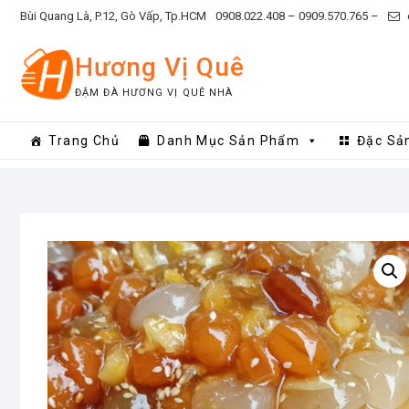
Skip
Bùi Quang Là, P.12, Gò Vấp, Tp.HCM
0908.022.408 –
0909.570.765 –
to
content
Hương Vị Quê
ĐẬM ĐÀ HƯƠNG VỊ QUÊ NHÀ
Trang Chủ
Danh Mục Sản Phẩm
Đặc Sả