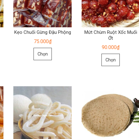
Kẹo Chuối Gừng Đậu Phộng
Mứt Chùm Ruột Xốc Muối
Ớt
75.000
₫
90.000
₫
Sản
Chọn
Sản
phẩm
Chọn
phẩm
này
này
có
có
nhiều
nhiều
biến
biến
thể.
thể.
Các
Các
tùy
tùy
chọn
chọn
có
có
thể
thể