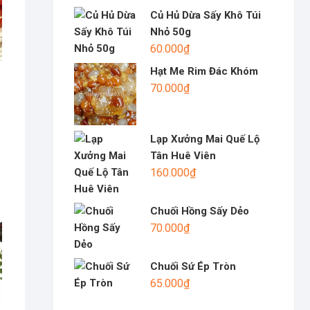
Củ Hủ Dừa Sấy Khô Túi
Nhỏ 50g
60.000
₫
Hạt Me Rim Đác Khóm
70.000
₫
Lạp Xưởng Mai Quế Lộ
Tân Huê Viên
160.000
₫
Chuối Hồng Sấy Dẻo
70.000
₫
Chuối Sứ Ép Tròn
65.000
₫