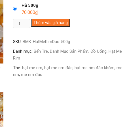
Hủ 500g
70.000
₫
Hạt
Thêm vào giỏ hàng
Me
Rim
SKU:
BMK-HatMeRimDac-500g
Đác
Khóm
Danh mục:
Bến Tre
,
Danh Mục Sản Phẩm
,
Đồ Uống
,
Hạt Me
số
Rim
lượng
Thẻ:
hạt me rim
,
hạt me rim đác
,
hạt me rim đác khóm
,
me
rim
,
me rim đác