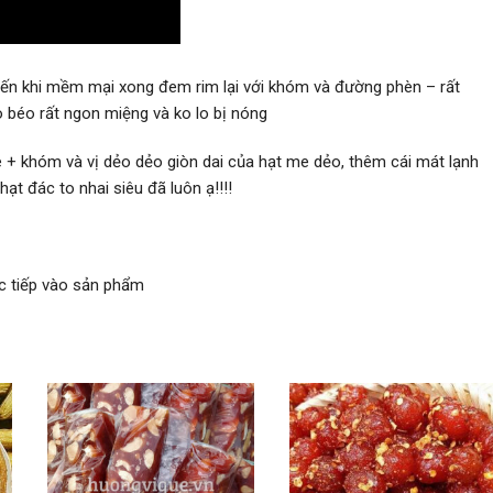
ến khi mềm mại xong đem rim lại với khóm và đường phèn – rất
 béo rất ngon miệng và ko lo bị nóng
 + khóm và vị dẻo dẻo giòn dai của hạt me dẻo, thêm cái mát lạnh
t đác to nhai siêu đã luôn ạ!!!!
ực tiếp vào sản phẩm