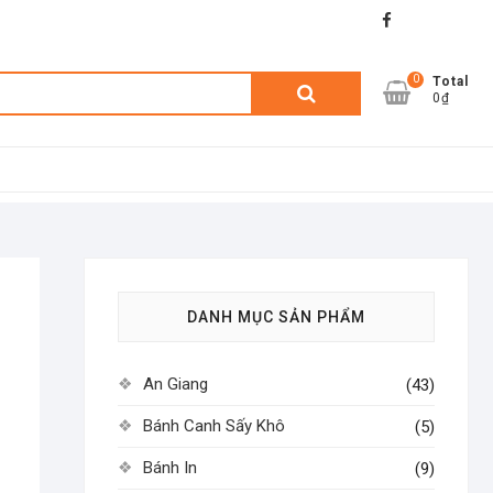
facebook
shopee
lazada
0
Tìm
Total
0₫
kiếm:
DANH MỤC SẢN PHẨM
An Giang
(43)
Bánh Canh Sấy Khô
(5)
Bánh In
(9)