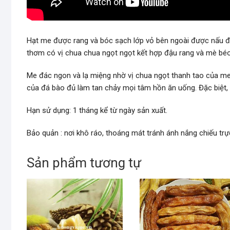
Hạt me được rang và bóc sạch lớp vỏ bên ngoài được nấu đ
thơm có vị chua chua ngọt ngọt kết hợp đậu rang và mè béo
Me đác ngon và lạ miệng nhờ vị chua ngọt thanh tao của me
của đá bào đủ làm tan chảy mọi tâm hồn ăn uống. Đặc biệt, hạ
Hạn sử dụng: 1 tháng kể từ ngày sản xuất.
Bảo quản : nơi khô ráo, thoáng mát tránh ánh nắng chiếu tr
Sản phẩm tương tự