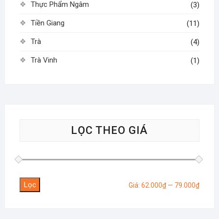
Thực Phẩm Ngâm
(3)
Tiền Giang
(11)
Trà
(4)
Trà Vinh
(1)
LỌC THEO GIÁ
Lọc
Giá
Giá
Giá:
62.000₫
—
79.000₫
tối
tối
thiểu
đa