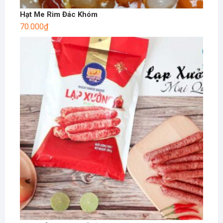
Hạt Me Rim Đác Khóm
70.000
₫