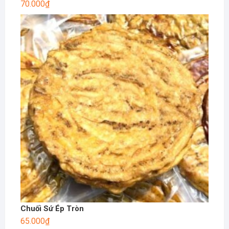
70.000
₫
Chuối Sứ Ép Tròn
65.000
₫