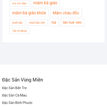
mắm bà giáo
me rim đác
mắm bà giáo khỏe
Mắm châu đốc
nui
tân huê viên
mứt tắc
mứt tắc rim
Tắc Xí Muội
Đặc Sản Vùng Miền
Đặc Sản Bến Tre
Đặc Sản Cà Mau
Đặc Sản Bình Phước