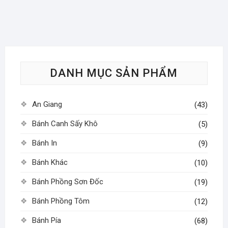
nhiều
nhiều
biến
biến
thể.
thể.
Các
Các
tùy
tùy
DANH MỤC SẢN PHẨM
chọn
chọn
có
có
thể
thể
An Giang
(43)
được
được
chọn
chọn
Bánh Canh Sấy Khô
(5)
trên
trên
Bánh In
(9)
trang
trang
sản
sản
Bánh Khác
(10)
phẩm
phẩm
Bánh Phồng Sơn Đốc
(19)
Bánh Phồng Tôm
(12)
Bánh Pía
(68)