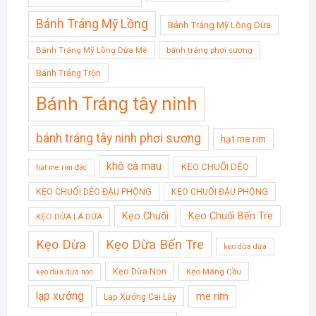
Bánh Tráng Mỹ Lồng
Bánh Tráng Mỹ Lồng Dừa
Bánh Tráng Mỹ Lồng Dừa Mè
bánh tráng phơi sương
Bánh Tráng Trộn
Bánh Tráng tây ninh
bánh tráng tây ninh phơi sương
hạt me rim
khô cà mau
KẸO CHUỐI DẺO
hạt me rim đác
KẸO CHUỐI DẺO ĐẬU PHỘNG
KẸO CHUỐI ĐẬU PHỘNG
Kẹo Chuối
Kẹo Chuối Bến Tre
KẸO DỪA LÁ DỨA
Kẹo Dừa
Kẹo Dừa Bến Tre
kẹo dừa dứa
Kẹo Dừa Non
Kẹo Mãng Cầu
kẹo dừa dứa non
lạp xưởng
me rim
Lạp Xưởng Cai Lậy