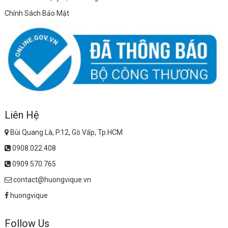
Chính Sách Bảo Mật
Liên Hệ
Bùi Quang Là, P.12, Gò Vấp, Tp.HCM
0908.022.408
0909.570.765
contact@huongvique.vn
huongvique
Follow Us