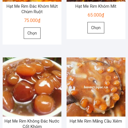
chọn
chọn
Hạt Me Rim Đác Khóm Mứt
Hạt Me Rim Khóm Mít
trên
trên
Chùm Ruột
65.000
₫
trang
trang
75.000
₫
Sản
sản
sản
Chọn
Sản
phẩm
phẩm
phẩm
Chọn
phẩm
này
này
có
có
nhiều
nhiều
biến
biến
thể.
thể.
Các
Các
tùy
tùy
chọn
chọn
có
có
thể
thể
được
được
chọn
chọn
trên
Hạt Me Rim Không Đác Nước
Hạt Me Rim Mãng Cầu Xiêm
trên
Cốt Khóm
trang