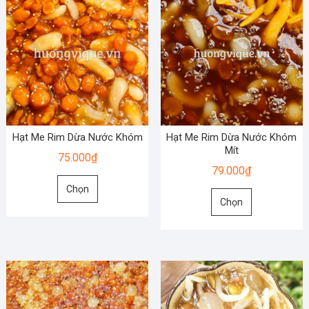
Hạt Me Rim Dừa Nước Khóm
Hạt Me Rim Dừa Nước Khóm
Mít
75.000
₫
79.000
₫
Sản
Chọn
Sản
phẩm
Chọn
phẩm
này
này
có
có
nhiều
nhiều
biến
biến
thể.
thể.
Các
Các