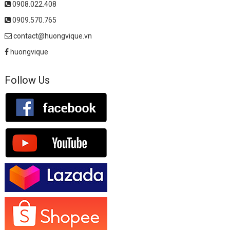
0908.022.408
0909.570.765
contact@huongvique.vn
huongvique
Follow Us