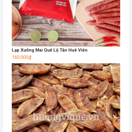
Lạp Xưởng Mai Quế Lộ Tân Huê Viên
160.000
₫