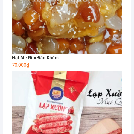
Hạt Me Rim Đác Khóm
70.000
₫