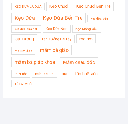
Kẹo Chuối
Kẹo Chuối Bến Tre
KẸO DỪA LÁ DỨA
Kẹo Dừa
Kẹo Dừa Bến Tre
kẹo dừa dứa
Kẹo Dừa Non
Kẹo Mãng Cầu
kẹo dừa dứa non
lạp xưởng
me rim
Lạp Xưởng Cai Lậy
mắm bà giáo
me rim đác
mắm bà giáo khỏe
Mắm châu đốc
nui
tân huê viên
mứt tắc
mứt tắc rim
Tắc Xí Muội