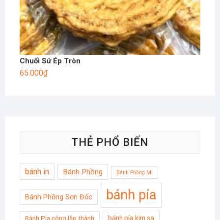
Chuối Sứ Ép Tròn
65.000
₫
THẺ PHỔ BIẾN
bánh in
Bánh Phồng
Bánh Phồng Mì
bánh pía
Bánh Phồng Sơn Đốc
bánh pía kim sa
Bánh Pía công lập thành