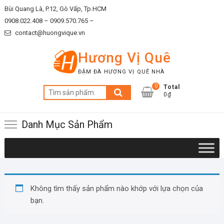
Skip
Bùi Quang Là, P.12, Gò Vấp, Tp.HCM
to
0908.022.408 –
0909.570.765 –
content
contact@huongvique.vn
Hương Vị Quê
ĐẬM ĐÀ HƯƠNG VỊ QUÊ NHÀ
0
Total
Tìm
0₫
kiếm:
Danh Mục Sản Phẩm
Không tìm thấy sản phẩm nào khớp với lựa chọn của
bạn.