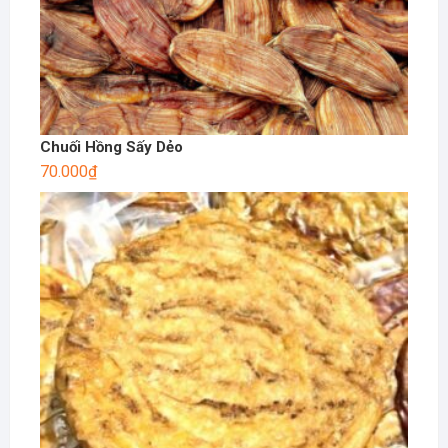
Chuối Hồng Sấy Dẻo
70.000
₫