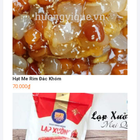
Hạt Me Rim Đác Khóm
70.000
₫