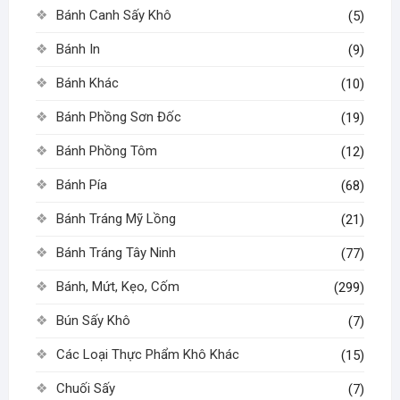
chọn
chọn
Bánh Canh Sấy Khô
(5)
trên
trên
Bánh In
(9)
trang
trang
sản
sản
Bánh Khác
(10)
phẩm
phẩm
Bánh Phồng Sơn Đốc
(19)
Bánh Phồng Tôm
(12)
Bánh Pía
(68)
Bánh Tráng Mỹ Lồng
(21)
Bánh Tráng Tây Ninh
(77)
Bánh, Mứt, Kẹo, Cốm
(299)
Bún Sấy Khô
(7)
Các Loại Thực Phẩm Khô Khác
(15)
Chuối Sấy
(7)