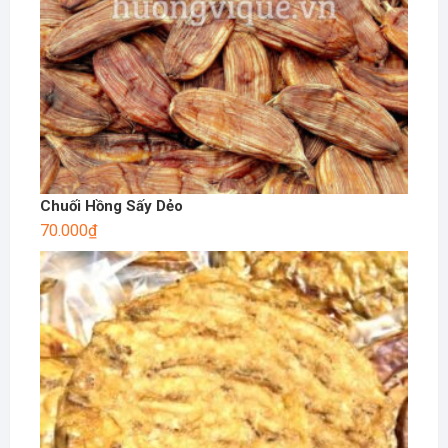
Chuối Hồng Sấy Dẻo
70.000
₫