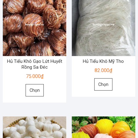
Hủ Tiếu Khô Gạo Lứt Huyết
Hủ Tiếu Khô Mỹ Tho
Rồng Sa Đéc
82.000
₫
75.000
₫
Sản
Chọn
Sản
phẩm
Chọn
phẩm
này
này
có
có
nhiều
nhiều
biến
biến
thể.
thể.
Các
Các