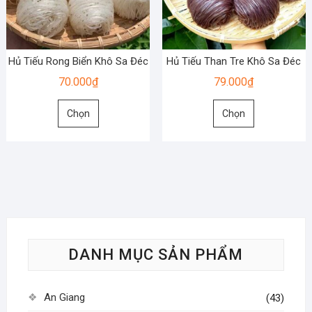
có
có
thể
thể
được
được
chọn
chọn
Hủ Tiếu Rong Biển Khô Sa Đéc
Hủ Tiếu Than Tre Khô Sa Đéc
trên
trên
70.000
₫
79.000
₫
trang
trang
Sản
Sản
sản
sản
Chọn
Chọn
phẩm
phẩm
phẩm
phẩm
này
này
có
có
nhiều
nhiều
biến
biến
thể.
thể.
Các
Các
tùy
tùy
DANH MỤC SẢN PHẨM
chọn
chọn
có
có
thể
thể
An Giang
(43)
được
được