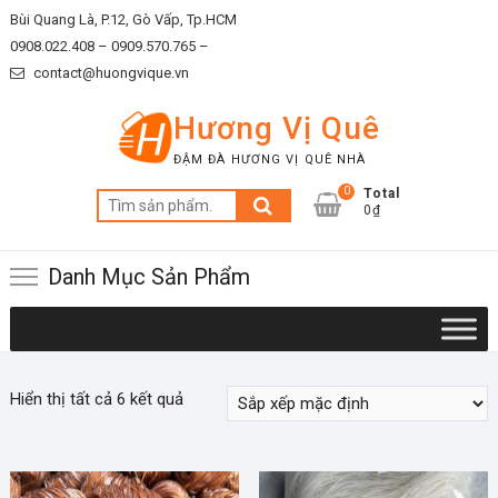
Skip
Bùi Quang Là, P.12, Gò Vấp, Tp.HCM
to
0908.022.408 –
0909.570.765 –
content
contact@huongvique.vn
Hương Vị Quê
ĐẬM ĐÀ HƯƠNG VỊ QUÊ NHÀ
0
Total
Tìm
0₫
kiếm:
Danh Mục Sản Phẩm
Hiển thị tất cả 6 kết quả