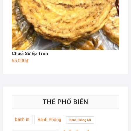
Chuối Sứ Ép Tròn
65.000
₫
THẺ PHỔ BIẾN
bánh in
Bánh Phồng
Bánh Phồng Mì