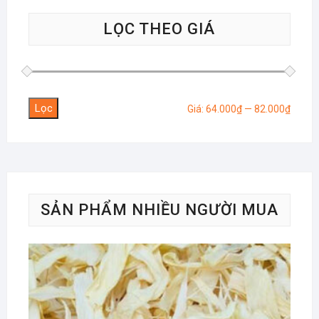
LỌC THEO GIÁ
Lọc
Giá
Giá
Giá:
64.000₫
—
82.000₫
tối
tối
thiểu
đa
SẢN PHẨM NHIỀU NGƯỜI MUA