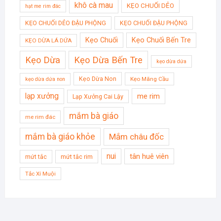
khô cà mau
KẸO CHUỐI DẺO
hạt me rim đác
KẸO CHUỐI DẺO ĐẬU PHỘNG
KẸO CHUỐI ĐẬU PHỘNG
Kẹo Chuối
Kẹo Chuối Bến Tre
KẸO DỪA LÁ DỨA
Kẹo Dừa
Kẹo Dừa Bến Tre
kẹo dừa dứa
Kẹo Dừa Non
Kẹo Mãng Cầu
kẹo dừa dứa non
lạp xưởng
me rim
Lạp Xưởng Cai Lậy
mắm bà giáo
me rim đác
mắm bà giáo khỏe
Mắm châu đốc
nui
tân huê viên
mứt tắc
mứt tắc rim
Tắc Xí Muội