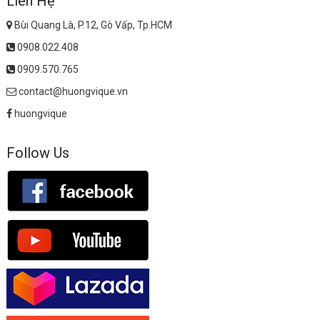
Liên Hệ
Bùi Quang Là, P.12, Gò Vấp, Tp.HCM
0908.022.408
0909.570.765
contact@huongvique.vn
huongvique
Follow Us