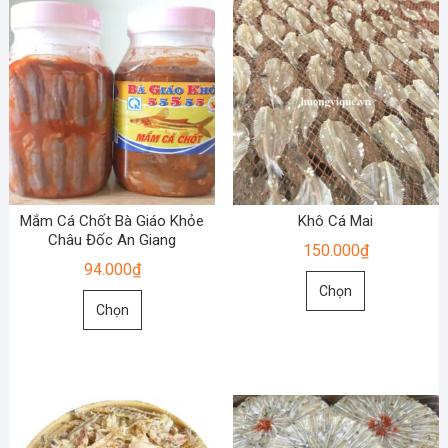
Mắm Cá Chốt Bà Giáo Khỏe
Khô Cá Mai
Châu Đốc An Giang
150.000
₫
94.000
₫
Sản
Chọn
Sản
phẩm
Chọn
phẩm
này
này
có
có
nhiều
nhiều
biến
biến
thể.
thể.
Các