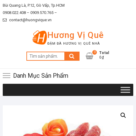
Skip
Bùi Quang Là, P.12, Gò Vấp, Tp.HCM
to
0908.022.408 –
0909.570.765 –
content
contact@huongvique.vn
Hương Vị Quê
ĐẬM ĐÀ HƯƠNG VỊ QUÊ NHÀ
0
Total
Tìm
0₫
kiếm:
Danh Mục Sản Phẩm