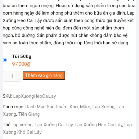
bữa ăn thêm ngon miệng. Hoặc sử dụng sản phẩm trong các bữa
cơm hàng ngày để làm phong phú thêm cho bữa ăn gia đình. Lạp
Xưởng Heo Cai Lậy được sản xuất theo công thức gia truyền kết
hợp cùng công nghệ hiện đại đem đến một sản phẩm thơm
ngon, bổ dưỡng. Sản phẩm được hút chân không đảm bảo vệ
sinh an toàn thực phẩm, đồng thời giúp tăng thời hạn sử dụng.
Túi 500g
97.000
₫
Lạp
Thêm vào giỏ hàng
Xưởng
Heo
SKU:
LapXuongHeoCaiLay
Cai
Lậy
Danh mục:
Danh Mục Sản Phẩm
,
Khô, Mắm, Lạp Xưởng
,
Lạp
số
Xưởng
,
Tiền Giang
lượng
Thẻ:
lạp xưởng
,
Lạp Xưởng Cai Lậy
,
Lạp Xưởng Heo Cai Lậy
,
Lạp
Xưởng Khô Cai Lậy