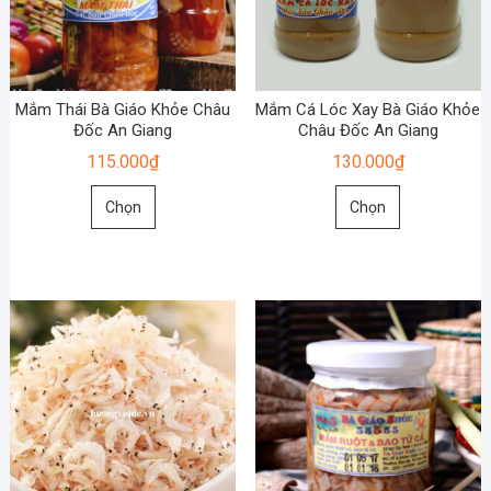
có
có
thể
thể
được
được
chọn
chọn
Mắm Thái Bà Giáo Khỏe Châu
Mắm Cá Lóc Xay Bà Giáo Khỏe
trên
trên
Đốc An Giang
Châu Đốc An Giang
trang
trang
115.000
₫
130.000
₫
sản
sản
Sản
Sản
phẩm
phẩm
Chọn
Chọn
phẩm
phẩm
này
này
có
có
nhiều
nhiều
biến
biến
thể.
thể.
Các
Các
tùy
tùy
chọn
chọn
có
có
thể
thể