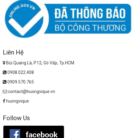
Liên Hệ
Bùi Quang Là, P.12, Gò Vấp, Tp.HCM
0908.022.408
0909.570.765
contact@huongvique.vn
huongvique
Follow Us