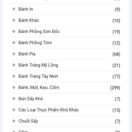
trên
trang
Bánh In
(9)
trang
sản
sản
phẩm
Bánh Khác
(10)
phẩm
Bánh Phồng Sơn Đốc
(19)
Bánh Phồng Tôm
(12)
Bánh Pía
(68)
Bánh Tráng Mỹ Lồng
(21)
Bánh Tráng Tây Ninh
(77)
Bánh, Mứt, Kẹo, Cốm
(299)
Bún Sấy Khô
(7)
Các Loại Thực Phẩm Khô Khác
(15)
Chuối Sấy
(7)