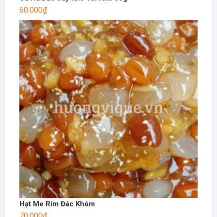
60.000
₫
Hạt Me Rim Đác Khóm
70.000
₫