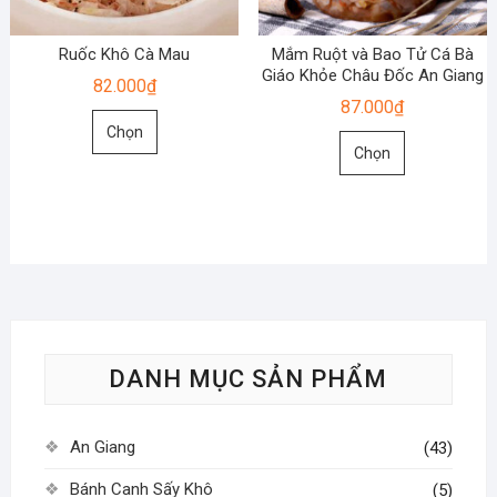
được
được
chọn
chọn
Ruốc Khô Cà Mau
Mắm Ruột và Bao Tử Cá Bà
trên
trên
Giáo Khỏe Châu Đốc An Giang
82.000
₫
trang
trang
87.000
₫
Sản
sản
sản
Chọn
Sản
phẩm
phẩm
phẩm
Chọn
phẩm
này
này
có
có
nhiều
nhiều
biến
biến
thể.
thể.
Các
Các
tùy
tùy
chọn
DANH MỤC SẢN PHẨM
chọn
có
có
thể
thể
được
An Giang
(43)
được
chọn
chọn
Bánh Canh Sấy Khô
trên
(5)