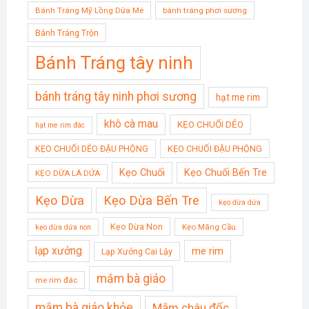
Bánh Tráng Mỹ Lồng Dừa Mè
bánh tráng phơi sương
Bánh Tráng Trộn
Bánh Tráng tây ninh
bánh tráng tây ninh phơi sương
hạt me rim
khô cà mau
KẸO CHUỐI DẺO
hạt me rim đác
KẸO CHUỐI DẺO ĐẬU PHỘNG
KẸO CHUỐI ĐẬU PHỘNG
Kẹo Chuối
Kẹo Chuối Bến Tre
KẸO DỪA LÁ DỨA
Kẹo Dừa
Kẹo Dừa Bến Tre
kẹo dừa dứa
Kẹo Dừa Non
Kẹo Mãng Cầu
kẹo dừa dứa non
lạp xưởng
me rim
Lạp Xưởng Cai Lậy
mắm bà giáo
me rim đác
mắm bà giáo khỏe
Mắm châu đốc