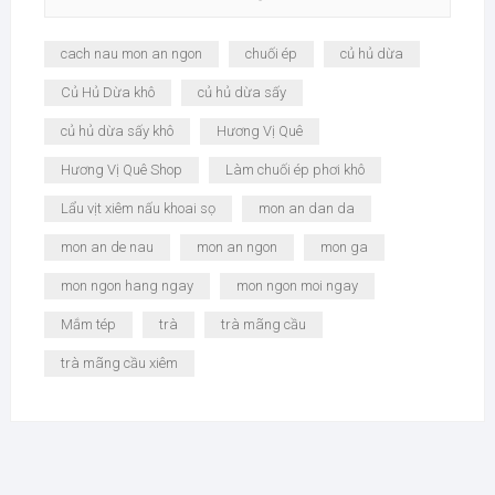
cach nau mon an ngon
chuối ép
củ hủ dừa
Củ Hủ Dừa khô
củ hủ dừa sấy
củ hủ dừa sấy khô
Hương Vị Quê
Hương Vị Quê Shop
Làm chuối ép phơi khô
Lẩu vịt xiêm nấu khoai sọ
mon an dan da
mon an de nau
mon an ngon
mon ga
mon ngon hang ngay
mon ngon moi ngay
Mắm tép
trà
trà mãng cầu
trà mãng cầu xiêm