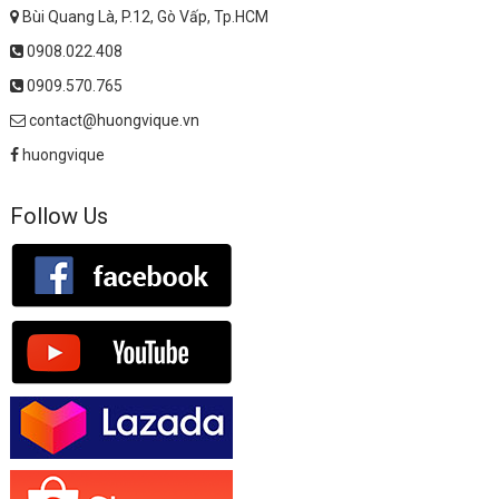
Bùi Quang Là, P.12, Gò Vấp, Tp.HCM
0908.022.408
0909.570.765
contact@huongvique.vn
huongvique
Follow Us