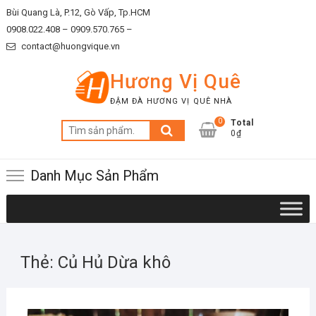
Skip
Bùi Quang Là, P.12, Gò Vấp, Tp.HCM
to
0908.022.408 –
0909.570.765 –
content
contact@huongvique.vn
Hương Vị Quê
ĐẬM ĐÀ HƯƠNG VỊ QUÊ NHÀ
0
Total
Tìm
0₫
kiếm:
Danh Mục Sản Phẩm
Thẻ:
Củ Hủ Dừa khô