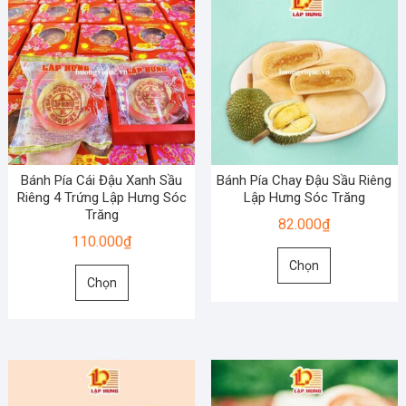
Bánh Pía Cái Đậu Xanh Sầu
Bánh Pía Chay Đậu Sầu Riêng
Riêng 4 Trứng Lập Hưng Sóc
Lập Hưng Sóc Trăng
Trăng
82.000
₫
110.000
₫
Sản
Chọn
Sản
phẩm
Chọn
phẩm
này
này
có
có
nhiều
nhiều
biến
biến
thể.
thể.
Các