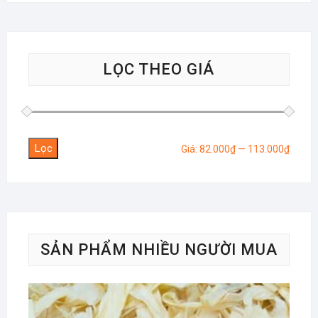
LỌC THEO GIÁ
Lọc
Giá
Giá
Giá:
82.000₫
—
113.000₫
tối
tối
thiểu
đa
SẢN PHẨM NHIỀU NGƯỜI MUA