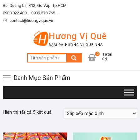
Skip
Bùi Quang Là, P.12, Gò Vấp, Tp.HCM
to
0908.022.408 –
0909.570.765 –
content
contact@huongvique.vn
Hương Vị Quê
ĐẬM ĐÀ HƯƠNG VỊ QUÊ NHÀ
0
Total
Tìm
0₫
kiếm:
Danh Mục Sản Phẩm
Hiển thị tất cả 5 kết quả