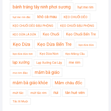
bánh tráng tây ninh phơi sương
hạt me rim
khô cà mau
KẸO CHUỐI DẺO
hạt me rim đác
KẸO CHUỐI DẺO ĐẬU PHỘNG
KẸO CHUỐI ĐẬU PHỘNG
Kẹo Chuối
Kẹo Chuối Bến Tre
KẸO DỪA LÁ DỨA
Kẹo Dừa
Kẹo Dừa Bến Tre
kẹo dừa dứa
Kẹo Dừa Non
Kẹo Mãng Cầu
kẹo dừa dứa non
lạp xưởng
me rim
Lạp Xưởng Cai Lậy
mắm bà giáo
me rim đác
mắm bà giáo khỏe
Mắm châu đốc
nui
tân huê viên
mứt tắc
mứt tắc rim
Tắc Xí Muội