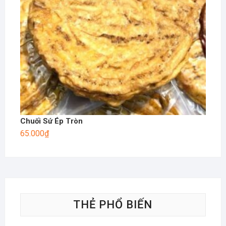
Chuối Sứ Ép Tròn
65.000
₫
THẺ PHỔ BIẾN