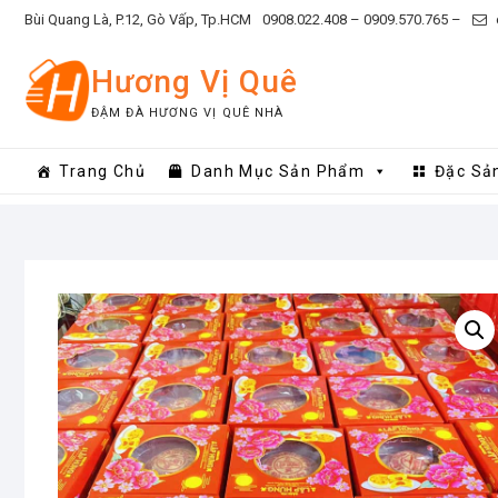
Skip
Bùi Quang Là, P.12, Gò Vấp, Tp.HCM
0908.022.408 –
0909.570.765 –
to
content
Hương Vị Quê
ĐẬM ĐÀ HƯƠNG VỊ QUÊ NHÀ
Trang Chủ
Danh Mục Sản Phẩm
Đặc Sả