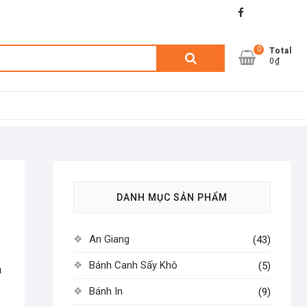
facebook
shopee
lazada
0
Tìm
Total
0₫
kiếm:
DANH MỤC SẢN PHẨM
An Giang
(43)
Bánh Canh Sấy Khô
(5)
u
Bánh In
(9)