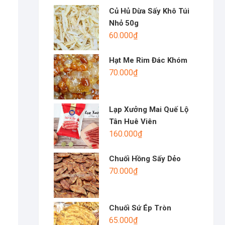
Củ Hủ Dừa Sấy Khô Túi
Nhỏ 50g
60.000
₫
Hạt Me Rim Đác Khóm
70.000
₫
Lạp Xưởng Mai Quế Lộ
Tân Huê Viên
160.000
₫
Chuối Hồng Sấy Dẻo
70.000
₫
Chuối Sứ Ép Tròn
65.000
₫