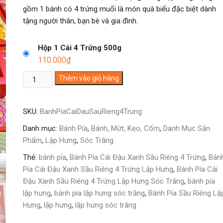
gồm 1 bánh có 4 trứng muối là món quà biếu đặc biệt dành
tặng người thân, bạn bè và gia đình.
Hộp 1 Cái 4 Trứng 500g
110.000
₫
Bánh
Thêm vào giỏ hàng
Pía
Cái
SKU:
BanhPiaCaiDauSauRieng4Trung
Đậu
Xanh
Danh mục:
Bánh Pía
,
Bánh, Mứt, Kẹo, Cốm
,
Danh Mục Sản
Sầu
Phẩm
,
Lập Hưng
,
Sóc Trăng
Riêng
Thẻ:
bánh pía
,
Bánh Pía Cái Đậu Xanh Sầu Riêng 4 Trứng
,
Bán
4
Pía Cái Đậu Xanh Sầu Riêng 4 Trứng Lập Hưng
,
Bánh Pía Cái
Trứng
Đậu Xanh Sầu Riêng 4 Trứng Lập Hưng Sóc Trăng
,
bánh pía
Lập
lập hưng
,
bánh pía lập hưng sóc trăng
,
Bánh Pía Sầu Riêng Lậ
Hưng
Hưng
,
lập hưng
,
lập hưng sóc trăng
Sóc
Trăng