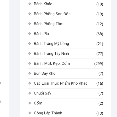
Bánh Khác
(10)
Bánh Phồng Sơn Đốc
(19)
Bánh Phồng Tôm
(12)
Bánh Pía
(68)
Bánh Tráng Mỹ Lồng
(21)
Bánh Tráng Tây Ninh
(77)
Bánh, Mứt, Kẹo, Cốm
(299)
Bún Sấy Khô
(7)
h
Các Loại Thực Phẩm Khô Khác
(15)
Chuối Sấy
(7)
p
Cốm
(2)
Công Lập Thành
(13)