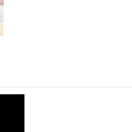
số
lượng