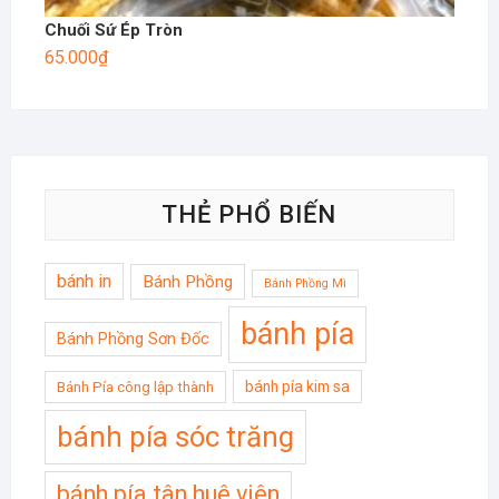
Chuối Sứ Ép Tròn
65.000
₫
THẺ PHỔ BIẾN
bánh in
Bánh Phồng
Bánh Phồng Mì
bánh pía
Bánh Phồng Sơn Đốc
bánh pía kim sa
Bánh Pía công lập thành
bánh pía sóc trăng
bánh pía tân huê viên