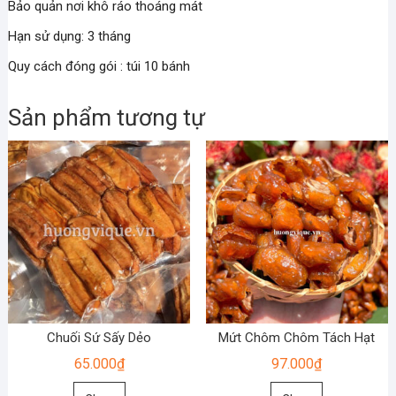
Bảo quản nơi khô ráo thoáng mát
Hạn sử dụng: 3 tháng
Quy cách đóng gói : túi 10 bánh
Sản phẩm tương tự
Chuối Sứ Sấy Dẻo
Mứt Chôm Chôm Tách Hạt
65.000
₫
97.000
₫
Sản
Sản