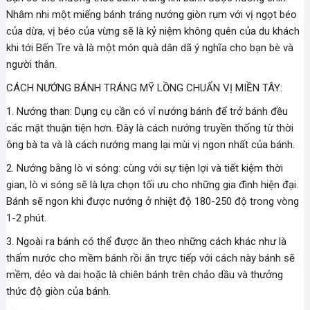
Nhâm nhi một miếng bánh tráng nướng giòn rụm với vị ngọt béo
của dừa, vị béo của vừng sẽ là kỷ niệm không quên của du khách
khi tới Bến Tre và là một món quà dân dã ý nghĩa cho bạn bè và
người thân.
CÁCH NƯỚNG BÁNH TRÁNG MỸ LỒNG CHUẨN VỊ MIỀN TÂY:
1. Nướng than: Dụng cụ cần có vỉ nướng bánh để trở bánh đều
các mặt thuận tiện hơn. Đây là cách nướng truyền thống từ thời
ông bà ta và là cách nướng mang lại mùi vị ngon nhất của bánh.
2. Nướng bằng lò vi sóng: cùng với sự tiện lợi và tiết kiệm thời
gian, lò vi sóng sẽ là lựa chọn tối ưu cho những gia đình hiện đại.
Bánh sẽ ngon khi được nướng ở nhiệt độ 180-250 độ trong vòng
1-2 phút.
3. Ngoài ra bánh có thể được ăn theo những cách khác như là
thấm nước cho mềm bánh rồi ăn trực tiếp với cách này bánh sẽ
mềm, dẻo và dai hoặc là chiên bánh trên chảo dầu và thưởng
thức độ giòn của bánh.