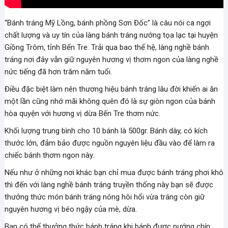
“Bánh tráng Mỹ Lồng, bánh phồng Sơn Đốc” là câu nói ca ngợi
chất lượng và uy tín của làng bánh tráng nướng tọa lạc tại huyện
Giồng Trôm, tỉnh Bến Tre. Trải qua bao thế hệ, làng nghề bánh
tráng nơi đây vẫn giữ nguyên hương vị thơm ngon của làng nghề
nức tiếng đã hơn trăm năm tuổi.
Điều đặc biệt làm nên thương hiệu bánh tráng lâu đời khiến ai ăn
một lần cũng nhớ mãi không quên đó là sự giòn ngon của bánh
hòa quyện với hương vị dừa Bến Tre thơm nức.
Khối lượng trung bình cho 10 bánh là 500gr. Bánh dày, có kích
thước lớn, đảm bảo được nguồn nguyên liệu đầu vào để làm ra
chiếc bánh thơm ngon này.
Nếu như ở những nơi khác bạn chỉ mua được bánh tráng phơi khô
thì đến với làng nghề bánh tráng truyền thống này bạn sẽ được
thưởng thức món bánh tráng nóng hôi hổi vừa tráng còn giữ
nguyên hương vị béo ngậy của mè, dừa.
Bạn có thể thưởng thức bánh tráng khi bánh được nướng chín.