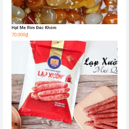
Hạt Me Rim Đác Khóm
70.000
₫