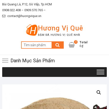
Skip
Bùi Quang Là, P.12, Gò Vấp, Tp.HCM
to
0908.022.408 –
0909.570.765 –
content
contact@huongvique.vn
Hương Vị Quê
ĐẬM ĐÀ HƯƠNG VỊ QUÊ NHÀ
0
Total
Tìm
0₫
kiếm:
Danh Mục Sản Phẩm