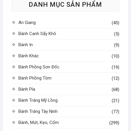
DANH MỤC SẢN PHẨM
chọn
có
có
thể
thể
được
An Giang
(43)
được
chọn
chọn
Bánh Canh Sấy Khô
trên
(5)
trên
trang
Bánh In
(9)
trang
sản
sản
phẩm
Bánh Khác
(10)
phẩm
Bánh Phồng Sơn Đốc
(19)
Bánh Phồng Tôm
(12)
Bánh Pía
(68)
Bánh Tráng Mỹ Lồng
(21)
Bánh Tráng Tây Ninh
(77)
Bánh, Mứt, Kẹo, Cốm
(299)