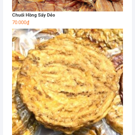
Chuối Hồng Sấy Dẻo
70.000
₫