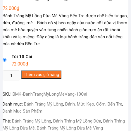
72.000
₫
Bánh Tráng Mỹ Lồng Dừa Mè Vàng Bến Tre được chế biến từ gạo,
dừa, đường, mè…..Bánh có vị béo ngậy của nước cốt dừa vị thơm
của mè hòa quyện vào từng chiếc bánh giòn rụm ăn rất khoái
khẩu và lạ miệng. Đây cũng là loại bánh tráng đặc sản nổi tiếng
của xứ dừa Bến Tre
Túi 10 Cái
72.000
₫
Bánh
Thêm vào giỏ hàng
Tráng
Mỹ
SKU:
BMK-BanhTrangMyLongMeVang-10Cai
Lồng
Dừa
Danh mục:
Bánh Tráng Mỹ Lồng
,
Bánh, Mứt, Kẹo, Cốm
,
Bến Tre
,
Mè
Danh Mục Sản Phẩm
Vàng
Thẻ:
Bánh Tráng Mỹ Lồng
,
Bánh Tráng Mỹ Lồng Dừa
,
Bánh Tráng
số
Mỹ Lồng Dừa Mè
,
Bánh Tráng Mỹ Lồng Dừa Mè Vàng
lượng