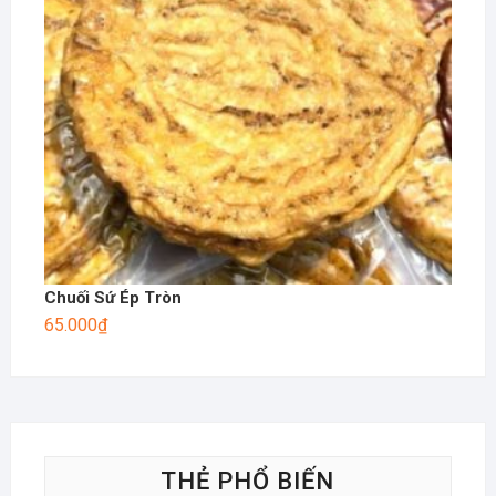
Chuối Sứ Ép Tròn
65.000
₫
THẺ PHỔ BIẾN