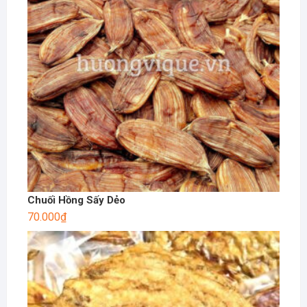
Chuối Hồng Sấy Dẻo
70.000
₫