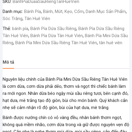
SKU:
BanhPiaDuaaSauRiengTanHueVien
Dừa
Sầu
Danh mục:
Bánh Pía
,
Bánh, Mứt, Kẹo, Cốm
,
Danh Mục Sản Phẩm
,
Riêng
Sóc Trăng
,
Tân Huê Viên
Tân
Thẻ:
bánh pía
,
Bánh Pía Dứa Sầu Riêng
,
Bánh Pía Dứa Sầu Riêng
Huê
Tân Huê Viên
,
Bánh Pía Dừa Tân Huê Viên
,
Bánh Pía Mini Dứa Sầu
Viên
Riêng
,
Bánh Pía Mini Dứa Sầu Riêng Tân Huê Viên
,
tân huê viên
số
lượng
Mô tả
Nguyên liệu chính của Bánh Pía Mini Dừa Sầu Riêng Tân Huê Viên
là cơm dừa, cơm dừa phải dẻo, thơm và ngọt thì chiếc bánh làm
ra mới ngon. Nhân dừa béo ngậy mùi sầu riêng tươi, bên cạnh đó,
hạt dưa, mè trắng tạo độ giòn, bùi cho món bánh. Quý khách cắn
nhẹ sẽ cảm nhận rõ độ giòn, bùi của hạt dưa, mè trắng.
Bánh được nướng chín có vỏ vàng đều, nhân bánh thơm ngọt,
không quá mềm nhão, cơm dừa trong và giữ được nguyên vẹn độ
ngọt. Cắn nhẹ là nghe thơm mùi dừa, mùi sầu riêng, cắn đến đâu