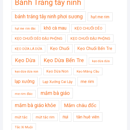
Bánh Tráng tây ninh
bánh tráng tây ninh phơi sương
hạt me rim
khô cà mau
KẸO CHUỐI DẺO
hạt me rim đác
KẸO CHUỐI DẺO ĐẬU PHỘNG
KẸO CHUỐI ĐẬU PHỘNG
Kẹo Chuối
Kẹo Chuối Bến Tre
KẸO DỪA LÁ DỨA
Kẹo Dừa
Kẹo Dừa Bến Tre
kẹo dừa dứa
Kẹo Dừa Non
Kẹo Mãng Cầu
kẹo dừa dứa non
lạp xưởng
me rim
Lạp Xưởng Cai Lậy
mắm bà giáo
me rim đác
mắm bà giáo khỏe
Mắm châu đốc
nui
tân huê viên
mứt tắc
mứt tắc rim
Tắc Xí Muội