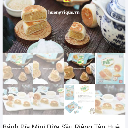
Bánh Pía Mini Dừa Sầu Riêng Tân Huê