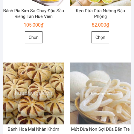
được
chọn
chọn
trên
Bánh Pía Kim Sa Chay Đậu Sầu
Kẹo Dừa Dứa Nướng Đậu
trên
Riêng Tân Huê Viên
Phộng
trang
trang
sản
105.000
₫
82.000
₫
sản
phẩm
Sản
Sản
phẩm
Chọn
Chọn
phẩm
phẩm
này
này
có
có
nhiều
nhiều
biến
biến
thể.
thể.
Các
Các
tùy
tùy
chọn
chọn
có
có
thể
thể
được
được
chọn
chọn
Bánh Hoa Mai Nhân Khóm
Mứt Dừa Non Sợi Đũa Bến Tre
trên
trên