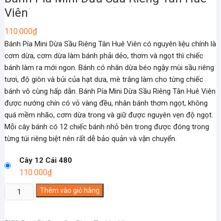
Viên
110.000
₫
Bánh Pía Mini Dừa Sầu Riêng Tân Huê Viên có nguyên liệu chính là
cơm dừa, cơm dừa làm bánh phải dẻo, thơm và ngọt thì chiếc
bánh làm ra mới ngon. Bánh có nhân dừa béo ngậy mùi sầu riêng
tươi, độ giòn và bủi của hạt dưa, mè trắng làm cho từng chiếc
bánh vô cùng hấp dẫn. Bánh Pía Mini Dừa Sầu Riêng Tân Huê Viên
được nướng chín có vỏ vàng đều, nhân bánh thơm ngọt, không
quá mềm nhão, cơm dừa trong và giữ được nguyên vẹn độ ngọt.
Mỗi cây bánh có 12 chiếc bánh nhỏ bên trong được đóng trong
từng túi riêng biệt nên rất dễ bảo quản và vận chuyển.
Cây 12 Cái 480
110.000
₫
Bánh
Thêm vào giỏ hàng
Pía
Mini