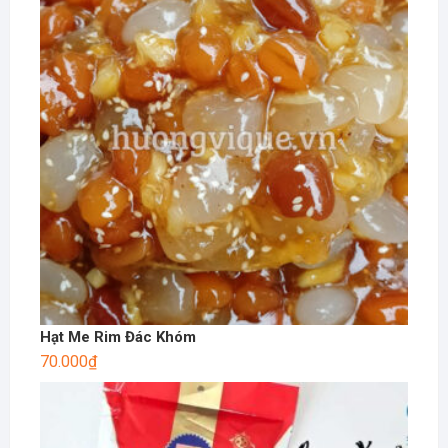
Hạt Me Rim Đác Khóm
70.000
₫