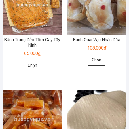
Bánh Tráng Dẻo Tôm Cay Tây
Bánh Quai Vạc Nhân Dừa
Ninh
108.000
₫
65.000
₫
Sản
Chọn
Sản
phẩm
Chọn
phẩm
này
này
có
có
nhiều
nhiều
biến
biến
thể.
thể.
Các
Các
tùy
tùy
chọn
chọn
có