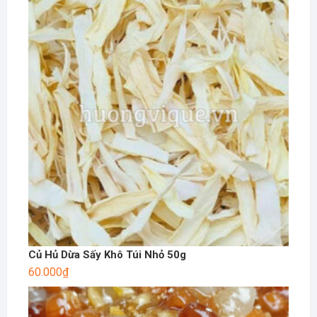
Củ Hủ Dừa Sấy Khô Túi Nhỏ 50g
60.000
₫