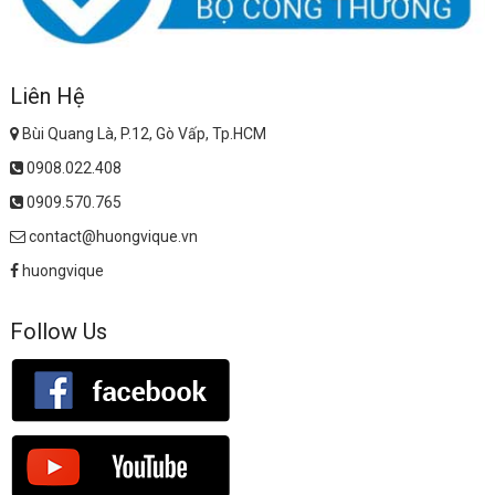
Liên Hệ
Bùi Quang Là, P.12, Gò Vấp, Tp.HCM
0908.022.408
0909.570.765
contact@huongvique.vn
huongvique
Follow Us