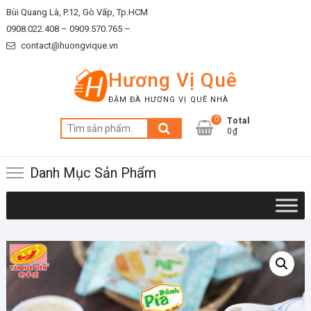
Skip
Bùi Quang Là, P.12, Gò Vấp, Tp.HCM
to
0908.022.408 –
0909.570.765 –
content
contact@huongvique.vn
Hương Vị Quê
ĐẬM ĐÀ HƯƠNG VỊ QUÊ NHÀ
0
Total
Tìm
0₫
kiếm:
Danh Mục Sản Phẩm