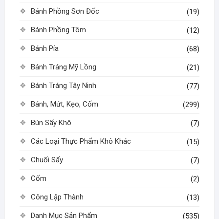
phẩm
phẩm
Bánh Phồng Sơn Đốc
(19)
Bánh Phồng Tôm
(12)
Bánh Pía
(68)
Bánh Tráng Mỹ Lồng
(21)
Bánh Tráng Tây Ninh
(77)
Bánh, Mứt, Kẹo, Cốm
(299)
Bún Sấy Khô
(7)
Các Loại Thực Phẩm Khô Khác
(15)
Chuối Sấy
(7)
Cốm
(2)
Công Lập Thành
(13)
Danh Mục Sản Phẩm
(535)