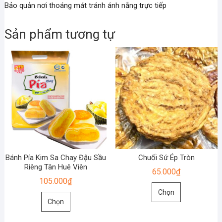
Bảo quản nơi thoáng mát tránh ánh nắng trực tiếp
Sản phẩm tương tự
Bánh Pía Kim Sa Chay Đậu Sầu
Chuối Sứ Ép Tròn
Riêng Tân Huê Viên
65.000
₫
105.000
₫
Sản
Chọn
Sản
phẩm
Chọn
phẩm
này
này
có