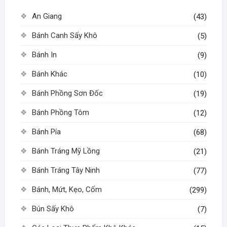
thể
thể
An Giang
(43)
được
được
chọn
chọn
Bánh Canh Sấy Khô
(5)
trên
trên
Bánh In
(9)
trang
trang
sản
sản
Bánh Khác
(10)
phẩm
phẩm
Bánh Phồng Sơn Đốc
(19)
Bánh Phồng Tôm
(12)
Bánh Pía
(68)
Bánh Tráng Mỹ Lồng
(21)
Bánh Tráng Tây Ninh
(77)
Bánh, Mứt, Kẹo, Cốm
(299)
Bún Sấy Khô
(7)