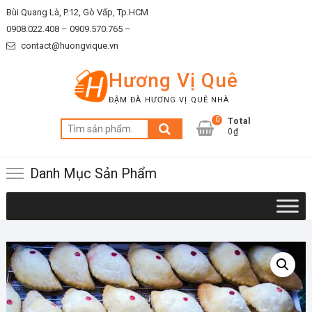
Skip
Bùi Quang Là, P.12, Gò Vấp, Tp.HCM
to
0908.022.408 –
0909.570.765 –
content
contact@huongvique.vn
Hương Vị Quê
ĐẬM ĐÀ HƯƠNG VỊ QUÊ NHÀ
0
Total
Tìm
0₫
kiếm:
Danh Mục Sản Phẩm