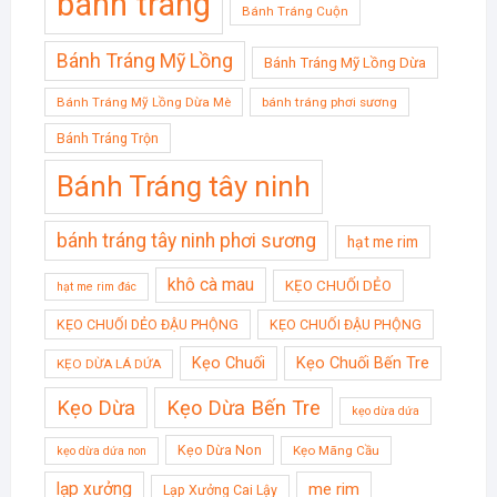
bánh tráng
Bánh Tráng Cuộn
Bánh Tráng Mỹ Lồng
Bánh Tráng Mỹ Lồng Dừa
Bánh Tráng Mỹ Lồng Dừa Mè
bánh tráng phơi sương
Bánh Tráng Trộn
Bánh Tráng tây ninh
bánh tráng tây ninh phơi sương
hạt me rim
khô cà mau
KẸO CHUỐI DẺO
hạt me rim đác
KẸO CHUỐI DẺO ĐẬU PHỘNG
KẸO CHUỐI ĐẬU PHỘNG
Kẹo Chuối
Kẹo Chuối Bến Tre
KẸO DỪA LÁ DỨA
Kẹo Dừa
Kẹo Dừa Bến Tre
kẹo dừa dứa
Kẹo Dừa Non
Kẹo Mãng Cầu
kẹo dừa dứa non
lạp xưởng
me rim
Lạp Xưởng Cai Lậy