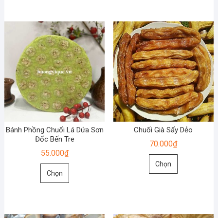
có
nhiều
nhiều
biến
biến
thể.
thể.
Các
Các
tùy
tùy
chọn
chọn
có
có
thể
thể
được
được
chọn
chọn
trên
Bánh Phồng Chuối Lá Dứa Sơn
Chuối Già Sấy Dẻo
trên
Đốc Bến Tre
trang
70.000
₫
trang
sản
55.000
₫
Sản
sản
phẩm
Chọn
Sản
phẩm
phẩm
Chọn
phẩm
này
này
có
có
nhiều
nhiều
biến