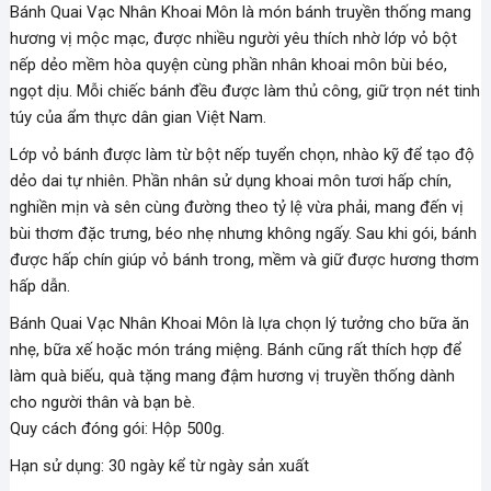
Bánh Quai Vạc Nhân Khoai Môn là món bánh truyền thống mang
hương vị mộc mạc, được nhiều người yêu thích nhờ lớp vỏ bột
nếp dẻo mềm hòa quyện cùng phần nhân khoai môn bùi béo,
ngọt dịu. Mỗi chiếc bánh đều được làm thủ công, giữ trọn nét tinh
túy của ẩm thực dân gian Việt Nam.
Lớp vỏ bánh được làm từ bột nếp tuyển chọn, nhào kỹ để tạo độ
dẻo dai tự nhiên. Phần nhân sử dụng khoai môn tươi hấp chín,
nghiền mịn và sên cùng đường theo tỷ lệ vừa phải, mang đến vị
bùi thơm đặc trưng, béo nhẹ nhưng không ngấy. Sau khi gói, bánh
được hấp chín giúp vỏ bánh trong, mềm và giữ được hương thơm
hấp dẫn.
Bánh Quai Vạc Nhân Khoai Môn là lựa chọn lý tưởng cho bữa ăn
nhẹ, bữa xế hoặc món tráng miệng. Bánh cũng rất thích hợp để
làm quà biếu, quà tặng mang đậm hương vị truyền thống dành
cho người thân và bạn bè.
Quy cách đóng gói: Hộp 500g.
Hạn sử dụng: 30 ngày kể từ ngày sản xuất