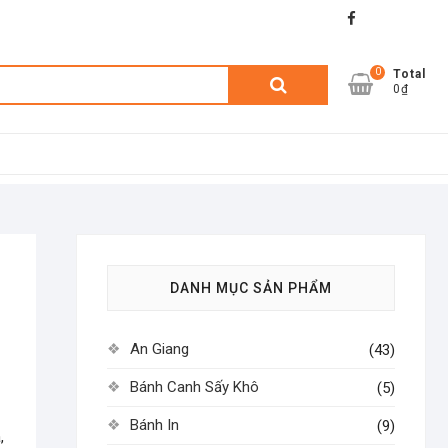
facebook
shopee
lazada
0
Tìm
Total
0₫
kiếm:
DANH MỤC SẢN PHẨM
An Giang
(43)
Bánh Canh Sấy Khô
(5)
Bánh In
(9)
,