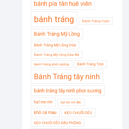
bánh pía tân huê viên
bánh tráng
Bánh Tráng Cuộn
Bánh Tráng Mỹ Lồng
Bánh Tráng Mỹ Lồng Dừa
Bánh Tráng Mỹ Lồng Dừa Mè
Bánh Tráng Trộn
bánh tráng phơi sương
Bánh Tráng tây ninh
bánh tráng tây ninh phơi sương
hạt me rim
hạt me rim đác
khô cà mau
KẸO CHUỐI DẺO
KẸO CHUỐI DẺO ĐẬU PHỘNG