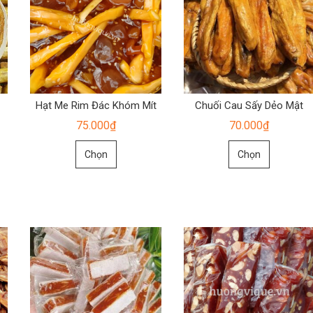
Hạt Me Rim Đác Khóm Mít
Chuối Cau Sấy Dẻo Mật
75.000
₫
70.000
₫
Sản
Sản
Chọn
Chọn
phẩm
phẩm
này
này
có
có
nhiều
nhiều
biến
biến
thể.
thể.
Các
Các
tùy
tùy
chọn
chọn
có
có