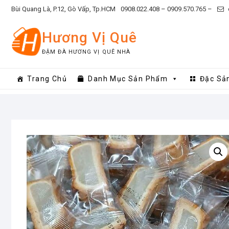
Skip
Bùi Quang Là, P.12, Gò Vấp, Tp.HCM
0908.022.408 –
0909.570.765 –
to
content
Hương Vị Quê
ĐẬM ĐÀ HƯƠNG VỊ QUÊ NHÀ
Trang Chủ
Danh Mục Sản Phẩm
Đặc Sả