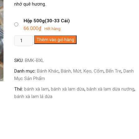
nhớ quê hương.
Hộp 500g(30-33 Cái)
66.000
₫
Hết hàng
Bánh
Thêm vào giỏ hàng
Xà
Lam
SKU:
BMK-BXL
Dừa
số
Danh mục:
Bánh Khác
,
Bánh, Mứt, Kẹo, Cốm
,
Bến Tre
,
Danh
lượng
Mục Sản Phẩm
Thẻ:
bánh xà lam
,
bánh xà lam dừa
,
bánh xà lam dừa nướng
,
bánh xà lam lá dứa