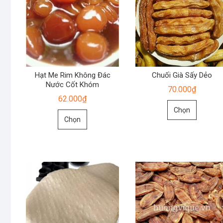
Hạt Me Rim Không Đác
Chuối Già Sấy Dẻo
Nước Cốt Khóm
70.000
₫
62.000
₫
Sản
Chọn
Sản
phẩm
Chọn
phẩm
này
này
có
có
nhiều
nhiều
biến
biến
thể.
thể.
Các
Các
tùy
tùy
chọn
chọn
có