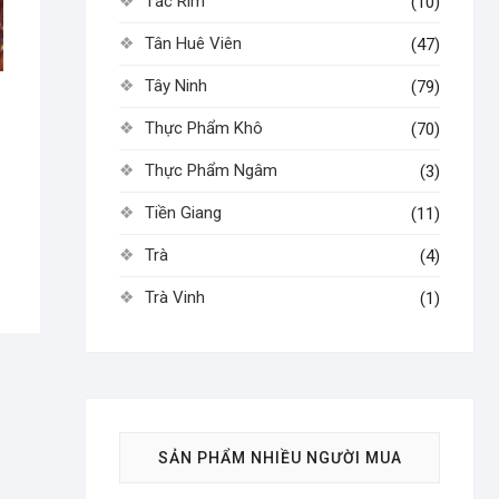
Tắc Rim
(10)
Tân Huê Viên
(47)
Tây Ninh
(79)
g
Thực Phẩm Khô
(70)
Thực Phẩm Ngâm
(3)
Tiền Giang
(11)
Trà
(4)
Trà Vinh
(1)
SẢN PHẨM NHIỀU NGƯỜI MUA