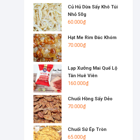
Củ Hủ Dừa Sấy Khô Túi
Nhỏ 50g
60.000
₫
Hạt Me Rim Đác Khóm
70.000
₫
Lạp Xưởng Mai Quế Lộ
Tân Huê Viên
160.000
₫
Chuối Hồng Sấy Dẻo
70.000
₫
Chuối Sứ Ép Tròn
65.000
₫