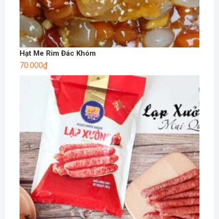
Hạt Me Rim Đác Khóm
70.000
₫