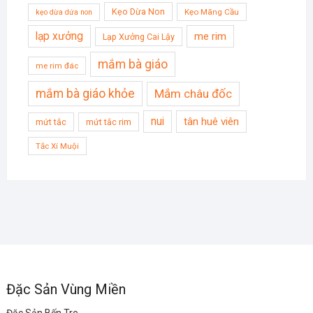
Kẹo Dừa Non
Kẹo Mãng Cầu
kẹo dừa dứa non
lạp xưởng
me rim
Lạp Xưởng Cai Lậy
mắm bà giáo
me rim đác
mắm bà giáo khỏe
Mắm châu đốc
nui
tân huê viên
mứt tắc
mứt tắc rim
Tắc Xí Muội
Đặc Sản Vùng Miền