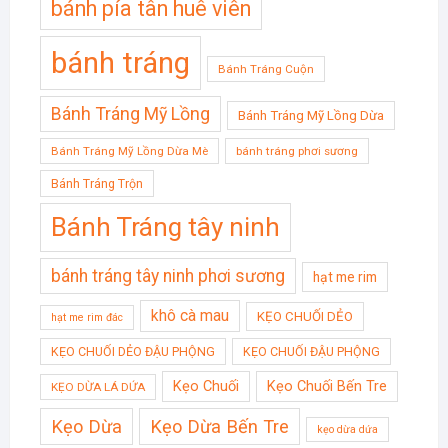
bánh pía tân huê viên
bánh tráng
Bánh Tráng Cuộn
Bánh Tráng Mỹ Lồng
Bánh Tráng Mỹ Lồng Dừa
Bánh Tráng Mỹ Lồng Dừa Mè
bánh tráng phơi sương
Bánh Tráng Trộn
Bánh Tráng tây ninh
bánh tráng tây ninh phơi sương
hạt me rim
khô cà mau
KẸO CHUỐI DẺO
hạt me rim đác
KẸO CHUỐI DẺO ĐẬU PHỘNG
KẸO CHUỐI ĐẬU PHỘNG
Kẹo Chuối
Kẹo Chuối Bến Tre
KẸO DỪA LÁ DỨA
Kẹo Dừa
Kẹo Dừa Bến Tre
kẹo dừa dứa