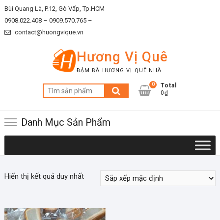
Skip
Bùi Quang Là, P.12, Gò Vấp, Tp.HCM
to
0908.022.408 –
0909.570.765 –
content
contact@huongvique.vn
Hương Vị Quê
ĐẬM ĐÀ HƯƠNG VỊ QUÊ NHÀ
0
Total
Tìm
0₫
kiếm:
Danh Mục Sản Phẩm
Hiển thị kết quả duy nhất