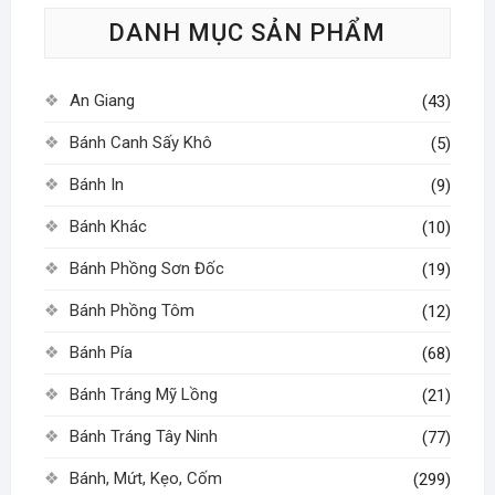
tùy
DANH MỤC SẢN PHẨM
chọn
có
thể
An Giang
(43)
được
chọn
Bánh Canh Sấy Khô
(5)
trên
Bánh In
(9)
trang
sản
Bánh Khác
(10)
phẩm
Bánh Phồng Sơn Đốc
(19)
Bánh Phồng Tôm
(12)
Bánh Pía
(68)
Bánh Tráng Mỹ Lồng
(21)
Bánh Tráng Tây Ninh
(77)
Bánh, Mứt, Kẹo, Cốm
(299)