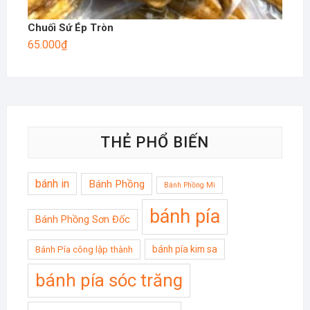
Chuối Sứ Ép Tròn
65.000
₫
THẺ PHỔ BIẾN
bánh in
Bánh Phồng
Bánh Phồng Mì
bánh pía
Bánh Phồng Sơn Đốc
bánh pía kim sa
Bánh Pía công lập thành
bánh pía sóc trăng