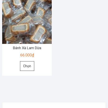
Bánh Xà Lam Dừa
66.000
₫
Sản
Chọn
phẩm
này
có
nhiều
biến
thể.
Các