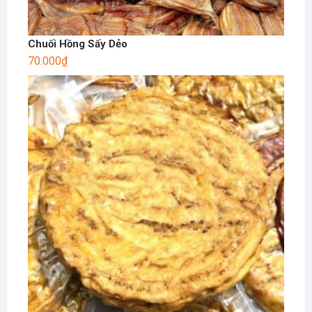
Chuối Hồng Sấy Dẻo
70.000
₫