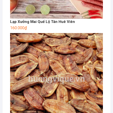
Lạp Xưởng Mai Quế Lộ Tân Huê Viên
160.000
₫