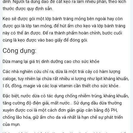
dính. Người ta dùng dao để cắt kẹo ra làm nhiều phần, theo kích
thước được quy định sẵn.
Kẹo sẽ được gói một lớp bánh tráng mỏng bên ngoài hay còn
được gọi là lớp tan mỏng, để hút ẩm cho kẹo và lớp bánh tráng
này có thể ăn được. Để ra thành phẩm hoàn chỉnh, bước cuối
cùng là kẹo được vào bao giấy để đóng gói.
Công dụng:
Dừa mang lại giá trị dinh dưỡng cao cho sức khỏe
Các nhà nghiên cứu chỉ ra, dừa là một trái cây có hàm lượng
caloge, tuy nhiên lại chứa rất nhiều vi lượng như lipit kháng khuẩn,
I ốt, đồng, magie và các loại vitamin cần thiết cho sức khỏe.
Đặc biệt, nước dừa có tác dụng chống nhiễm trùng, kháng khuẩn,
tăng cường độ điện giải, mất nước… Sử dụng dầu dừa thường
xuyên được coi là một cách đơn giản giúp cân bằng độ PH,
chống lão hóa, giữ ẩm cho da và nhất là hạn chế sự phát triển
của mụn.