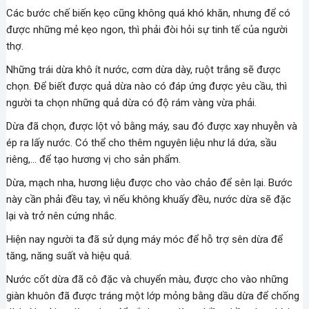
Các bước chế biến kẹo cũng không quá khó khăn, nhưng để có
được những mẻ kẹo ngon, thì phải đòi hỏi sự tinh tế của người
thợ.
Những trái dừa khô ít nước, cơm dừa dày, ruột trắng sẽ được
chọn. Để biết được quả dừa nào có đáp ứng được yêu cầu, thì
người ta chọn những quả dừa có độ rám vàng vừa phải.
Dừa đã chọn, được lột vỏ bằng máy, sau đó được xay nhuyễn và
ép ra lấy nước. Có thể cho thêm nguyên liệu như lá dứa, sầu
riêng,… để tạo hương vị cho sản phẩm.
Dừa, mạch nha, hương liệu được cho vào chảo để sên lại. Bước
này cần phải đều tay, vì nếu không khuấy đều, nước dừa sẽ đặc
lại và trở nên cứng nhắc.
Hiện nay người ta đã sử dụng máy móc để hỗ trợ sên dừa để
tăng, năng suất và hiệu quả.
Nước cốt dừa đã cô đặc và chuyển màu, được cho vào những
giàn khuôn đã được tráng một lớp mỏng bằng dầu dừa để chống