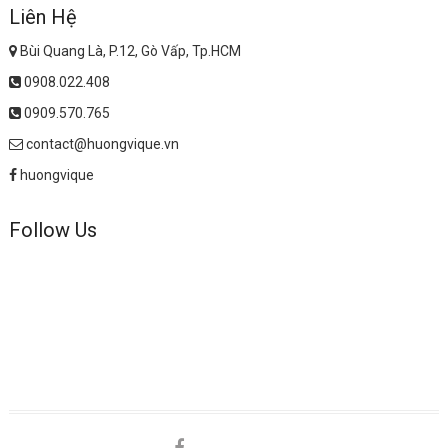
Liên Hệ
Bùi Quang Là, P.12, Gò Vấp, Tp.HCM
0908.022.408
0909.570.765
contact@huongvique.vn
huongvique
Follow Us
facebook
shopee
lazada