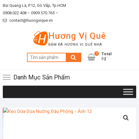
Skip
Bùi Quang Là, P.12, Gò Vấp, Tp.HCM
to
0908.022.408 –
0909.570.765 –
content
contact@huongvique.vn
Hương Vị Quê
ĐẬM ĐÀ HƯƠNG VỊ QUÊ NHÀ
0
Total
Tìm
0₫
kiếm:
Danh Mục Sản Phẩm