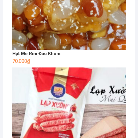
Hạt Me Rim Đác Khóm
70.000
₫