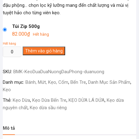
đậu phộng… chọn lọc kỹ lưỡng mang đến chất lượng và mùi vị
tuyệt hảo cho từng viên kẹo.
Túi Zip 500g
82.000
₫
Hết hàng
Hết hàng
Kẹo
Thêm vào giỏ hàng
Dừa
Dứa
SKU:
BMK-KeoDuaDuaNuongDauPhong-duanuong
Nướng
Đậu
Danh mục:
Bánh, Mứt, Kẹo, Cốm
,
Bến Tre
,
Danh Mục Sản Phẩm
,
Phộng
Kẹo
số
Thẻ:
Kẹo Dừa
,
Kẹo Dừa Bến Tre
,
KẸO DỪA LÁ DỨA
,
Kẹo dừa
lượng
nguyên chất
,
Kẹo dừa sầu riêng
Mô tả