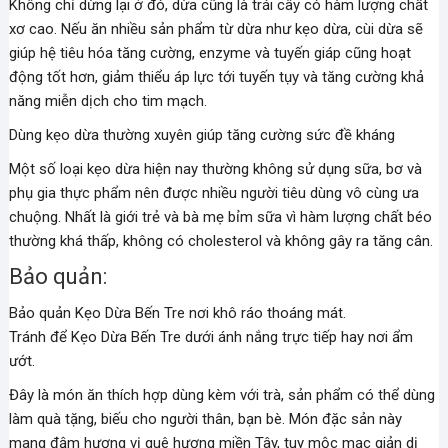
Không chỉ dừng lại ở đó, dừa cũng là trái cây có hàm lượng chất
xơ cao. Nếu ăn nhiều sản phẩm từ dừa như kẹo dừa, cùi dừa sẽ
giúp hệ tiêu hóa tăng cường, enzyme và tuyến giáp cũng hoạt
động tốt hơn, giảm thiểu áp lực tới tuyến tụy và tăng cường khả
năng miễn dịch cho tim mạch.
Dùng kẹo dừa thường xuyên giúp tăng cường sức đề kháng
Một số loại kẹo dừa hiện nay thường không sử dụng sữa, bơ và
phụ gia thực phẩm nên được nhiều người tiêu dùng vô cùng ưa
chuộng. Nhất là giới trẻ và bà mẹ bỉm sữa vì hàm lượng chất béo
thường khá thấp, không có cholesterol và không gây ra tăng cân.
Bảo quản:
Bảo quản Kẹo Dừa Bến Tre nơi khô ráo thoáng mát.
Tránh để Kẹo Dừa Bến Tre dưới ánh nắng trực tiếp hay nơi ẩm
ướt.
Đây là món ăn thích hợp dùng kèm với trà, sản phẩm có thể dùng
làm quà tặng, biếu cho người thân, bạn bè. Món đặc sản này
mang đậm hương vị quê hương miền Tây, tuy mộc mạc giản dị