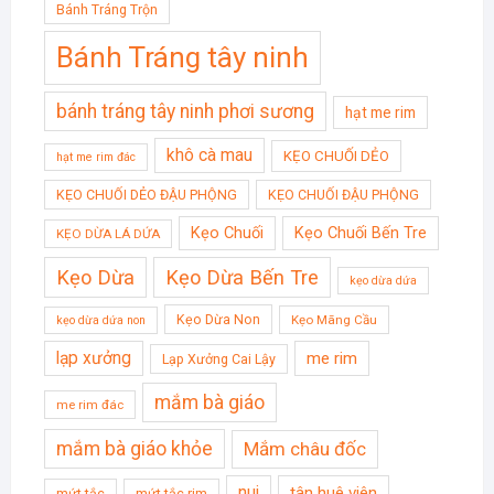
Bánh Tráng Trộn
Bánh Tráng tây ninh
bánh tráng tây ninh phơi sương
hạt me rim
khô cà mau
KẸO CHUỐI DẺO
hạt me rim đác
KẸO CHUỐI DẺO ĐẬU PHỘNG
KẸO CHUỐI ĐẬU PHỘNG
Kẹo Chuối
Kẹo Chuối Bến Tre
KẸO DỪA LÁ DỨA
Kẹo Dừa
Kẹo Dừa Bến Tre
kẹo dừa dứa
Kẹo Dừa Non
Kẹo Mãng Cầu
kẹo dừa dứa non
lạp xưởng
me rim
Lạp Xưởng Cai Lậy
mắm bà giáo
me rim đác
mắm bà giáo khỏe
Mắm châu đốc
nui
tân huê viên
mứt tắc
mứt tắc rim