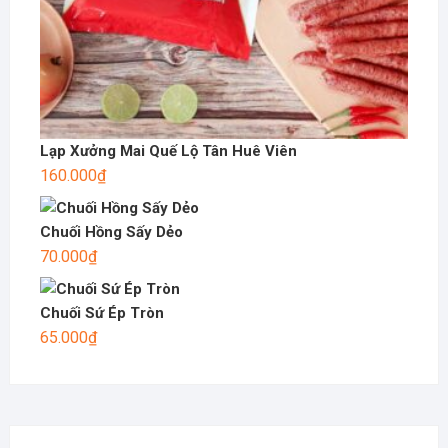
Lạp Xưởng Mai Quế Lộ Tân Huê Viên
160.000
₫
Chuối Hồng Sấy Dẻo
70.000
₫
Chuối Sứ Ép Tròn
65.000
₫