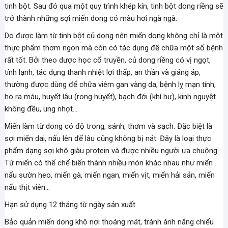
tinh bột. Sau đó qua một quy trình khép kín, tinh bột dong riềng sẽ
trở thành những sợi miến dong có màu hơi ngà ngà.
Do được làm từ tinh bột củ dong nên miến dong không chỉ là một
thực phẩm thơm ngon mà còn có tác dụng để chữa một số bệnh
rất tốt. Bởi theo dược học cổ truyền, củ dong riềng có vị ngọt,
tính lạnh, tác dụng thanh nhiệt lợi thấp, an thần và giáng áp,
thường được dùng để chữa viêm gan vàng da, bệnh lỵ mạn tính,
ho ra máu, huyết lậu (rong huyết), bạch đới (khí hư), kinh nguyệt
không đều, ung nhọt…
Miến làm từ dong có độ trong, sánh, thơm và sạch. Đặc biệt là
sợi miến dai, nấu lên để lâu cũng không bị nát. Đây là loại thực
phẩm dạng sợi khô giàu protein và được nhiều người ưa chuộng.
Từ miến có thể chế biến thành nhiều món khác nhau như miến
nấu sườn heo, miến gà, miến ngan, miến vịt, miến hải sản, miến
nấu thịt viên…
Hạn sử dụng 12 tháng từ ngày sản xuất
Bảo quản miến dong khô nơi thoáng mát, tránh ánh nắng chiếu