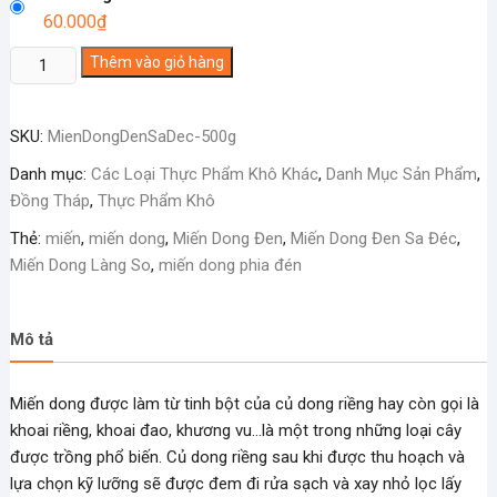
60.000
₫
Miến
Thêm vào giỏ hàng
Dong
Đen
SKU:
MienDongDenSaDec-500g
Sa
Đéc
Danh mục:
Các Loại Thực Phẩm Khô Khác
,
Danh Mục Sản Phẩm
,
số
Đồng Tháp
,
Thực Phẩm Khô
lượng
Thẻ:
miến
,
miến dong
,
Miến Dong Đen
,
Miến Dong Đen Sa Đéc
,
Miến Dong Làng So
,
miến dong phia đén
Mô tả
Miến dong được làm từ tinh bột của củ dong riềng hay còn gọi là
khoai riềng, khoai đao, khương vu…là một trong những loại cây
được trồng phổ biến. Củ dong riềng sau khi được thu hoạch và
lựa chọn kỹ lưỡng sẽ được đem đi rửa sạch và xay nhỏ lọc lấy