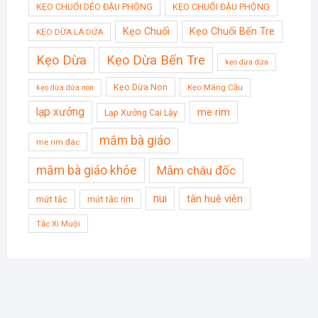
KẸO CHUỐI DẺO ĐẬU PHỘNG
KẸO CHUỐI ĐẬU PHỘNG
Kẹo Chuối
Kẹo Chuối Bến Tre
KẸO DỪA LÁ DỨA
Kẹo Dừa
Kẹo Dừa Bến Tre
kẹo dừa dứa
Kẹo Dừa Non
Kẹo Mãng Cầu
kẹo dừa dứa non
lạp xưởng
me rim
Lạp Xưởng Cai Lậy
mắm bà giáo
me rim đác
mắm bà giáo khỏe
Mắm châu đốc
nui
tân huê viên
mứt tắc
mứt tắc rim
Tắc Xí Muội