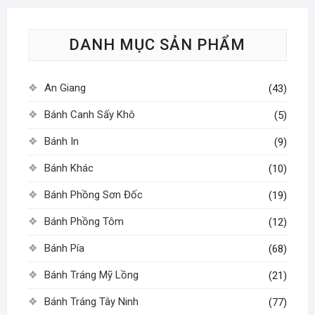
Các
Các
tùy
tùy
DANH MỤC SẢN PHẨM
chọn
chọn
có
có
thể
thể
An Giang
(43)
được
được
chọn
chọn
Bánh Canh Sấy Khô
(5)
trên
trên
Bánh In
(9)
trang
trang
sản
sản
Bánh Khác
(10)
phẩm
phẩm
Bánh Phồng Sơn Đốc
(19)
Bánh Phồng Tôm
(12)
Bánh Pía
(68)
Bánh Tráng Mỹ Lồng
(21)
Bánh Tráng Tây Ninh
(77)