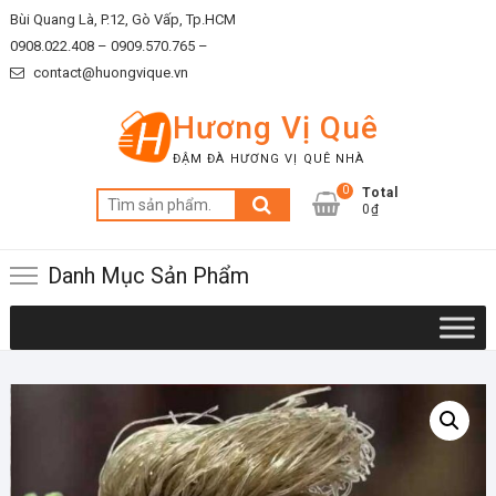
Skip
Bùi Quang Là, P.12, Gò Vấp, Tp.HCM
to
0908.022.408 –
0909.570.765 –
content
contact@huongvique.vn
Hương Vị Quê
ĐẬM ĐÀ HƯƠNG VỊ QUÊ NHÀ
0
Total
Tìm
0₫
kiếm:
Danh Mục Sản Phẩm