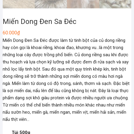
Miến Dong Đen Sa Đéc
60.000
₫
Miến Dong Đen Sa Đéc được làm từ tinh bột của củ dong riềng
hay còn gọi là khoai riềng, khoai đao, khương vu…là một trong
những loại cây được trồng phổ biến. Củ dong riềng sau khi được
thu hoạch và lựa chọn kỹ lưỡng sẽ được đem đi rửa sạch và xay
nhỏ lọc lấy tinh bột. Sau đó qua một quy trình khép kín, tinh bột
dong riềng sẽ trở thành những sợi miến dong có màu hơi ngà
ngà. Miến làm từ dong có độ trong, sánh, thơm và sạch. Đặc biệt
là sợi miến dai, nấu lên để lâu cũng không bị nát. Đây là loại thực
phẩm dạng sợi khô giàu protein và được nhiều người ưa chuộng.
Từ miến có thể chế biến thành nhiều món khác nhau như miến
nấu sườn heo, miến gà, miến ngan, miến vịt, miến hải sản, miến
nấu thịt viên…
Túi 500g