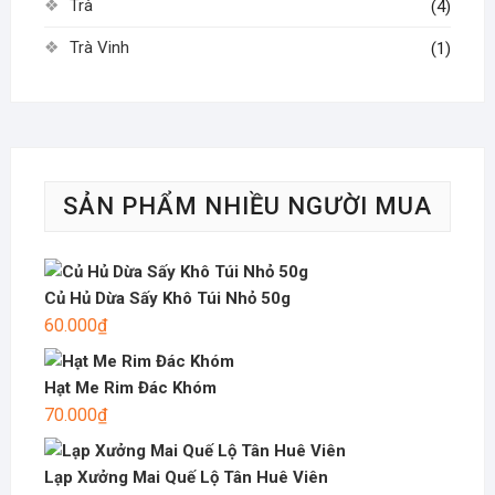
Trà
(4)
Trà Vinh
(1)
SẢN PHẨM NHIỀU NGƯỜI MUA
Củ Hủ Dừa Sấy Khô Túi Nhỏ 50g
60.000
₫
Hạt Me Rim Đác Khóm
70.000
₫
Lạp Xưởng Mai Quế Lộ Tân Huê Viên