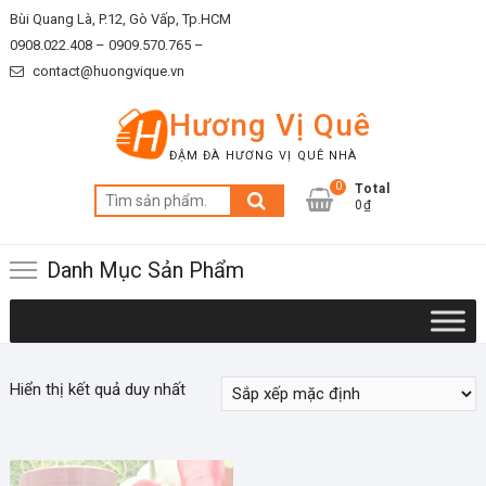
Skip
Bùi Quang Là, P.12, Gò Vấp, Tp.HCM
to
0908.022.408 –
0909.570.765 –
content
contact@huongvique.vn
Hương Vị Quê
ĐẬM ĐÀ HƯƠNG VỊ QUÊ NHÀ
0
Total
Tìm
0₫
kiếm:
Danh Mục Sản Phẩm
Hiển thị kết quả duy nhất