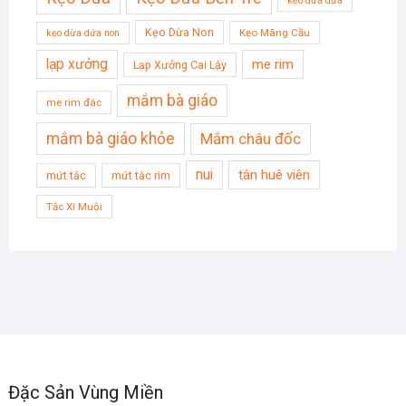
kẹo dừa dứa
Kẹo Dừa Non
Kẹo Mãng Cầu
kẹo dừa dứa non
lạp xưởng
me rim
Lạp Xưởng Cai Lậy
mắm bà giáo
me rim đác
mắm bà giáo khỏe
Mắm châu đốc
nui
tân huê viên
mứt tắc
mứt tắc rim
Tắc Xí Muội
Đặc Sản Vùng Miền