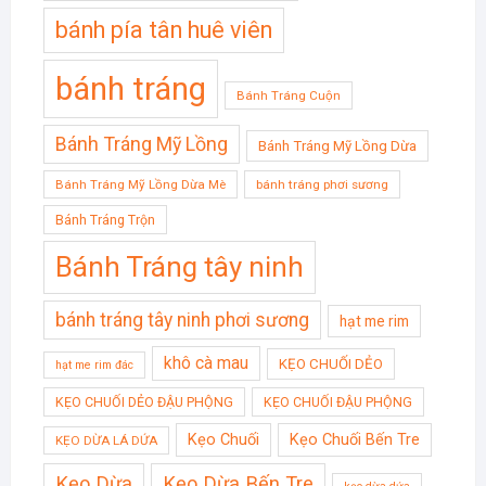
bánh pía tân huê viên
bánh tráng
Bánh Tráng Cuộn
Bánh Tráng Mỹ Lồng
Bánh Tráng Mỹ Lồng Dừa
Bánh Tráng Mỹ Lồng Dừa Mè
bánh tráng phơi sương
Bánh Tráng Trộn
Bánh Tráng tây ninh
bánh tráng tây ninh phơi sương
hạt me rim
khô cà mau
KẸO CHUỐI DẺO
hạt me rim đác
KẸO CHUỐI DẺO ĐẬU PHỘNG
KẸO CHUỐI ĐẬU PHỘNG
Kẹo Chuối
Kẹo Chuối Bến Tre
KẸO DỪA LÁ DỨA
Kẹo Dừa
Kẹo Dừa Bến Tre