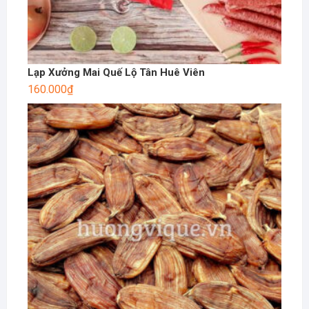
Lạp Xưởng Mai Quế Lộ Tân Huê Viên
160.000
₫