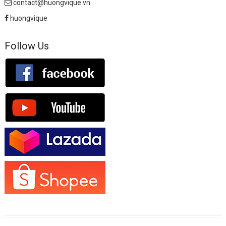
contact@huongvique.vn
huongvique
Follow Us