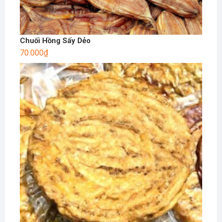
Chuối Hồng Sấy Dẻo
70.000
₫