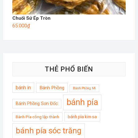
Chuối Sứ Ép Tròn
65.000
₫
THẺ PHỔ BIẾN
bánh in
Bánh Phồng
Bánh Phồng Mì
bánh pía
Bánh Phồng Sơn Đốc
bánh pía kim sa
Bánh Pía công lập thành
bánh pía sóc trăng