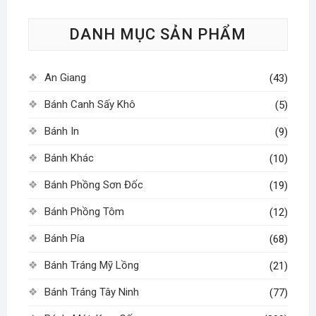
tùy
DANH MỤC SẢN PHẨM
chọn
có
thể
An Giang
(43)
được
chọn
Bánh Canh Sấy Khô
(5)
trên
Bánh In
(9)
trang
sản
Bánh Khác
(10)
phẩm
Bánh Phồng Sơn Đốc
(19)
Bánh Phồng Tôm
(12)
Bánh Pía
(68)
Bánh Tráng Mỹ Lồng
(21)
Bánh Tráng Tây Ninh
(77)