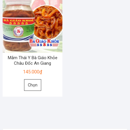
Mắm Thái Y Bà Giáo Khỏe
Châu Đốc An Giang
145.000
₫
Sản
Chọn
phẩm
này
có
nhiều
biến
thể.
Các