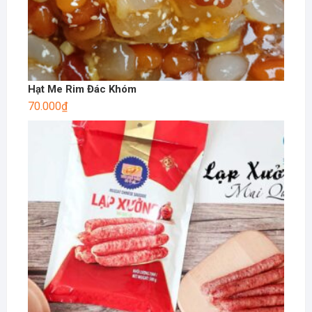
Hạt Me Rim Đác Khóm
70.000
₫