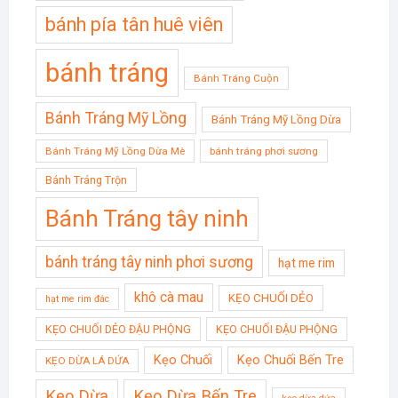
bánh pía tân huê viên
bánh tráng
Bánh Tráng Cuộn
Bánh Tráng Mỹ Lồng
Bánh Tráng Mỹ Lồng Dừa
Bánh Tráng Mỹ Lồng Dừa Mè
bánh tráng phơi sương
Bánh Tráng Trộn
Bánh Tráng tây ninh
bánh tráng tây ninh phơi sương
hạt me rim
khô cà mau
KẸO CHUỐI DẺO
hạt me rim đác
KẸO CHUỐI DẺO ĐẬU PHỘNG
KẸO CHUỐI ĐẬU PHỘNG
Kẹo Chuối
Kẹo Chuối Bến Tre
KẸO DỪA LÁ DỨA
Kẹo Dừa
Kẹo Dừa Bến Tre