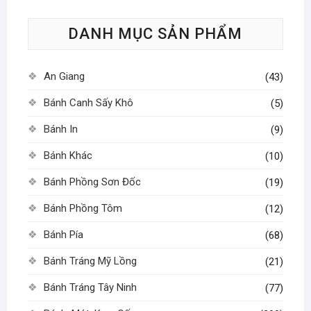
tùy
DANH MỤC SẢN PHẨM
chọn
có
thể
An Giang
(43)
được
chọn
Bánh Canh Sấy Khô
(5)
trên
Bánh In
(9)
trang
sản
Bánh Khác
(10)
phẩm
Bánh Phồng Sơn Đốc
(19)
Bánh Phồng Tôm
(12)
Bánh Pía
(68)
Bánh Tráng Mỹ Lồng
(21)
Bánh Tráng Tây Ninh
(77)