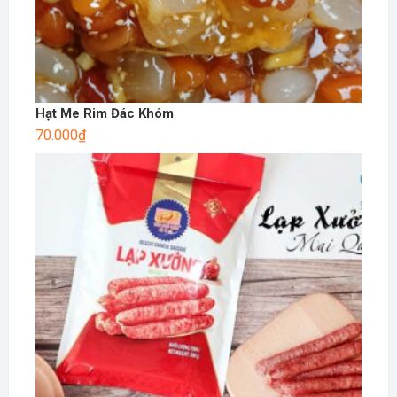
Hạt Me Rim Đác Khóm
70.000
₫