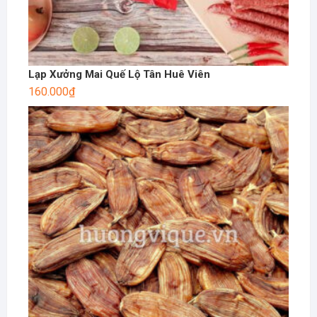
Lạp Xưởng Mai Quế Lộ Tân Huê Viên
160.000
₫