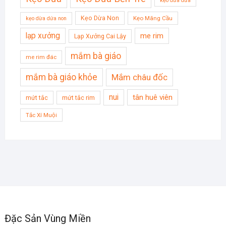
kẹo dừa dứa
Kẹo Dừa Non
Kẹo Mãng Cầu
kẹo dừa dứa non
lạp xưởng
me rim
Lạp Xưởng Cai Lậy
mắm bà giáo
me rim đác
mắm bà giáo khỏe
Mắm châu đốc
nui
tân huê viên
mứt tắc
mứt tắc rim
Tắc Xí Muội
Đặc Sản Vùng Miền