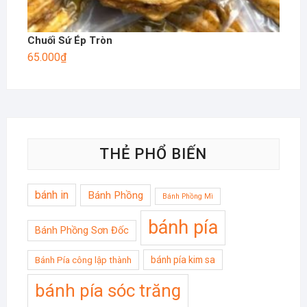
Chuối Sứ Ép Tròn
65.000
₫
THẺ PHỔ BIẾN
bánh in
Bánh Phồng
Bánh Phồng Mì
bánh pía
Bánh Phồng Sơn Đốc
bánh pía kim sa
Bánh Pía công lập thành
bánh pía sóc trăng