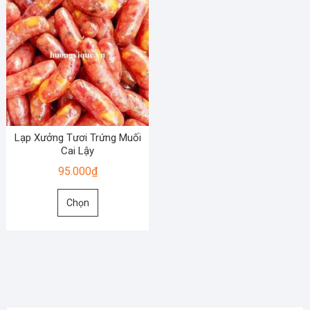
Lạp Xưởng Tươi Trứng Muối
Cai Lậy
95.000
₫
Sản
Chọn
phẩm
này
có
nhiều
biến
thể.
Các