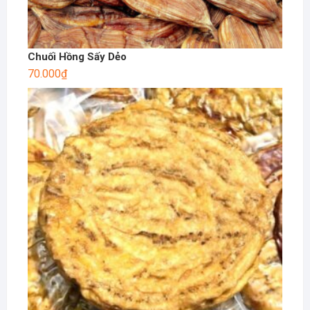
Chuối Hồng Sấy Dẻo
70.000
₫