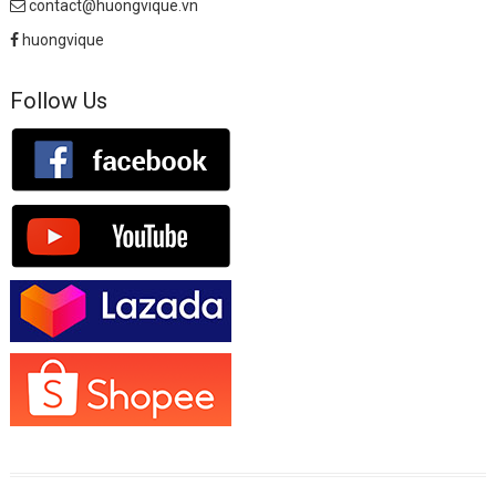
contact@huongvique.vn
huongvique
Follow Us