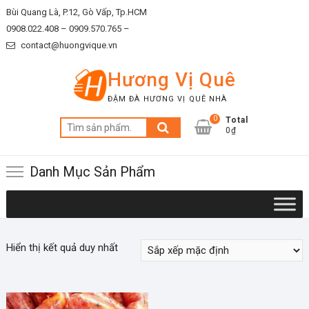
Skip
Bùi Quang Là, P.12, Gò Vấp, Tp.HCM
to
0908.022.408 –
0909.570.765 –
content
contact@huongvique.vn
Hương Vị Quê
ĐẬM ĐÀ HƯƠNG VỊ QUÊ NHÀ
0
Total
Tìm
0₫
kiếm:
Danh Mục Sản Phẩm
Hiển thị kết quả duy nhất