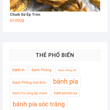
Chuối Sứ Ép Tròn
65.000
₫
THẺ PHỔ BIẾN
bánh in
Bánh Phồng
Bánh Phồng Mì
bánh pía
Bánh Phồng Sơn Đốc
bánh pía kim sa
Bánh Pía công lập thành
bánh pía sóc trăng