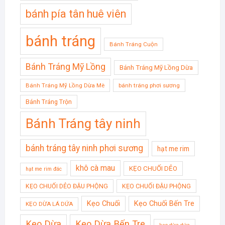
bánh pía tân huê viên
bánh tráng
Bánh Tráng Cuộn
Bánh Tráng Mỹ Lồng
Bánh Tráng Mỹ Lồng Dừa
Bánh Tráng Mỹ Lồng Dừa Mè
bánh tráng phơi sương
Bánh Tráng Trộn
Bánh Tráng tây ninh
bánh tráng tây ninh phơi sương
hạt me rim
khô cà mau
KẸO CHUỐI DẺO
hạt me rim đác
KẸO CHUỐI DẺO ĐẬU PHỘNG
KẸO CHUỐI ĐẬU PHỘNG
Kẹo Chuối
Kẹo Chuối Bến Tre
KẸO DỪA LÁ DỨA
Kẹo Dừa
Kẹo Dừa Bến Tre