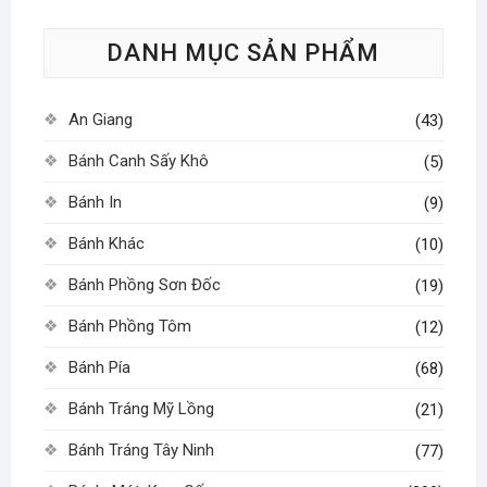
tùy
DANH MỤC SẢN PHẨM
chọn
có
thể
An Giang
(43)
được
chọn
Bánh Canh Sấy Khô
(5)
trên
Bánh In
(9)
trang
sản
Bánh Khác
(10)
phẩm
Bánh Phồng Sơn Đốc
(19)
Bánh Phồng Tôm
(12)
Bánh Pía
(68)
Bánh Tráng Mỹ Lồng
(21)
Bánh Tráng Tây Ninh
(77)