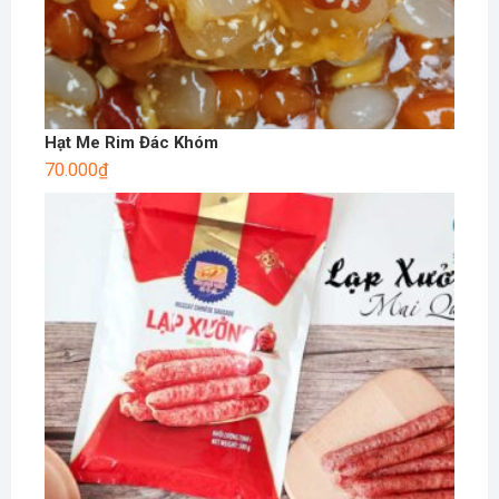
Hạt Me Rim Đác Khóm
70.000
₫