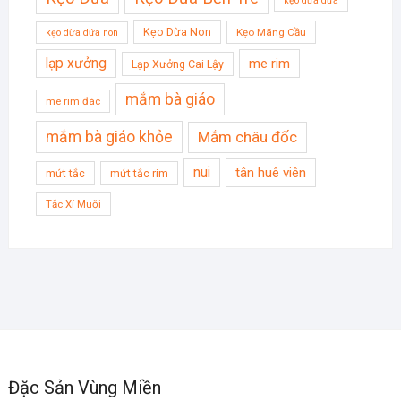
kẹo dừa dứa
Kẹo Dừa Non
Kẹo Mãng Cầu
kẹo dừa dứa non
lạp xưởng
me rim
Lạp Xưởng Cai Lậy
mắm bà giáo
me rim đác
mắm bà giáo khỏe
Mắm châu đốc
nui
tân huê viên
mứt tắc
mứt tắc rim
Tắc Xí Muội
Đặc Sản Vùng Miền