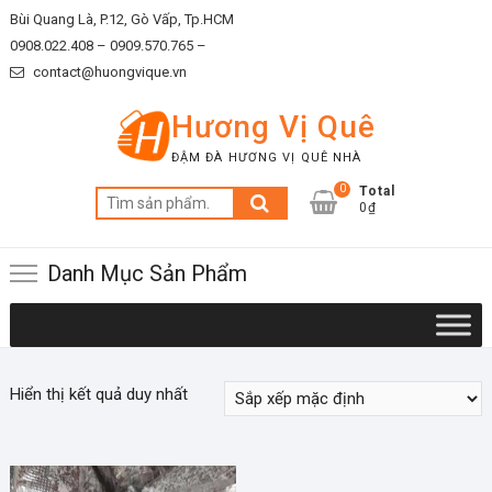
Skip
Bùi Quang Là, P.12, Gò Vấp, Tp.HCM
to
0908.022.408 –
0909.570.765 –
content
contact@huongvique.vn
Hương Vị Quê
ĐẬM ĐÀ HƯƠNG VỊ QUÊ NHÀ
0
Total
Tìm
0₫
kiếm:
Danh Mục Sản Phẩm
Hiển thị kết quả duy nhất