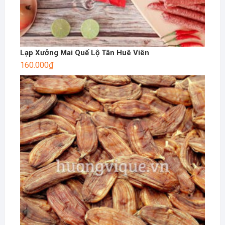
Lạp Xưởng Mai Quế Lộ Tân Huê Viên
160.000
₫