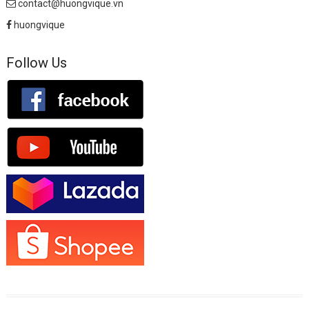
contact@huongvique.vn
huongvique
Follow Us