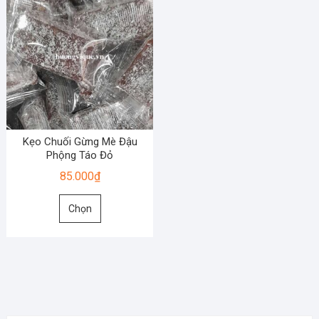
Kẹo Chuối Gừng Mè Đậu
Phộng Táo Đỏ
85.000
₫
Sản
Chọn
phẩm
này
có
nhiều
biến
thể.
Các