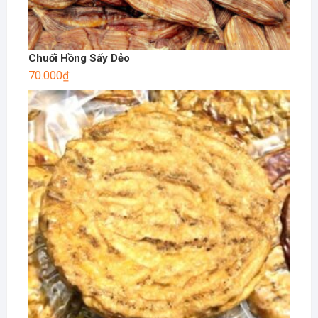
Chuối Hồng Sấy Dẻo
70.000
₫