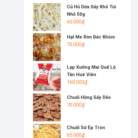
Củ Hủ Dừa Sấy Khô Túi
Nhỏ 50g
60.000
₫
Hạt Me Rim Đác Khóm
70.000
₫
Lạp Xưởng Mai Quế Lộ
Tân Huê Viên
160.000
₫
Chuối Hồng Sấy Dẻo
70.000
₫
Chuối Sứ Ép Tròn
65.000
₫