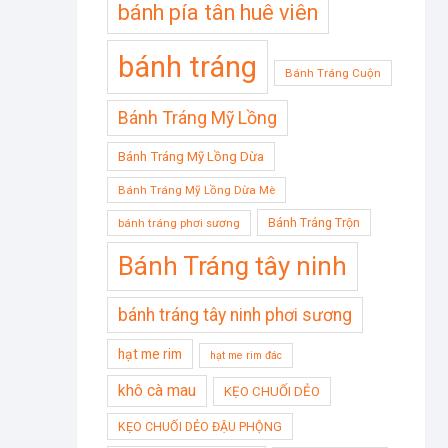
bánh pía tân huê viên
bánh tráng
Bánh Tráng Cuộn
Bánh Tráng Mỹ Lồng
Bánh Tráng Mỹ Lồng Dừa
Bánh Tráng Mỹ Lồng Dừa Mè
Bánh Tráng Trộn
bánh tráng phơi sương
Bánh Tráng tây ninh
bánh tráng tây ninh phơi sương
hạt me rim
hạt me rim đác
khô cà mau
KẸO CHUỐI DẺO
KẸO CHUỐI DẺO ĐẬU PHỘNG