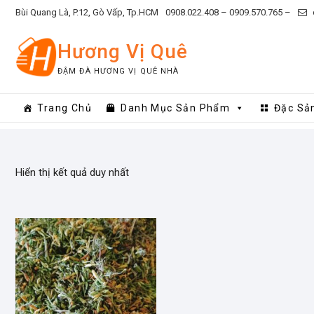
Skip
Bùi Quang Là, P.12, Gò Vấp, Tp.HCM
0908.022.408 –
0909.570.765 –
to
content
Hương Vị Quê
ĐẬM ĐÀ HƯƠNG VỊ QUÊ NHÀ
Trang Chủ
Danh Mục Sản Phẩm
Đặc Sả
Hiển thị kết quả duy nhất