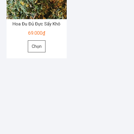
Hoa Đu Đủ Đực Sấy Khô
69.000
₫
Sản
Chọn
phẩm
này
có
nhiều
biến
thể.
Các
tùy
chọn
có
thể
được