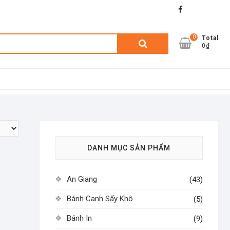
facebook
shopee
lazada
0
Tìm
Total
0₫
kiếm:
DANH MỤC SẢN PHẨM
An Giang
(43)
Bánh Canh Sấy Khô
(5)
Bánh In
(9)