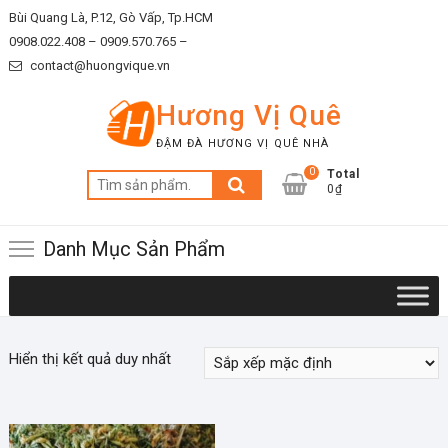
Skip
Bùi Quang Là, P.12, Gò Vấp, Tp.HCM
to
0908.022.408 –
0909.570.765 –
content
contact@huongvique.vn
Hương Vị Quê
ĐẬM ĐÀ HƯƠNG VỊ QUÊ NHÀ
0
Total
Tìm
0₫
kiếm:
Danh Mục Sản Phẩm
Hiển thị kết quả duy nhất