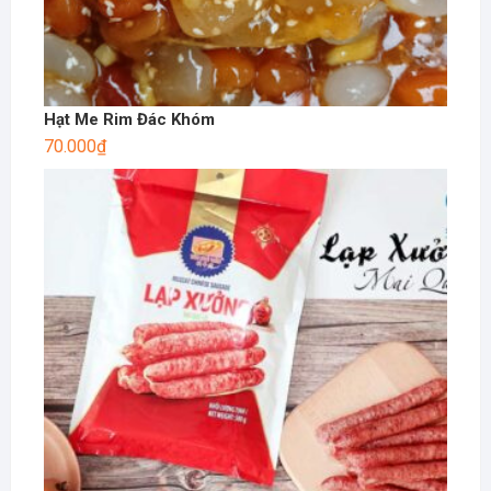
Hạt Me Rim Đác Khóm
70.000
₫