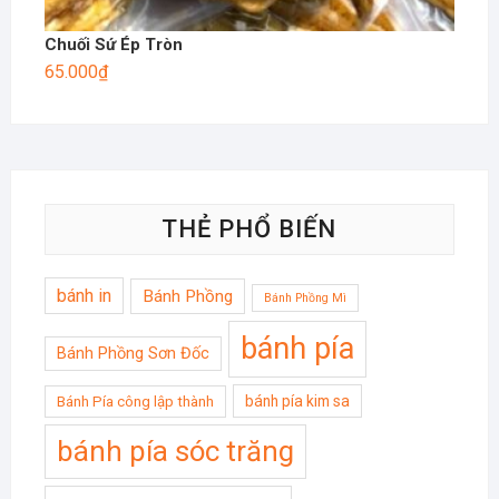
Chuối Sứ Ép Tròn
65.000
₫
THẺ PHỔ BIẾN
bánh in
Bánh Phồng
Bánh Phồng Mì
bánh pía
Bánh Phồng Sơn Đốc
bánh pía kim sa
Bánh Pía công lập thành
bánh pía sóc trăng