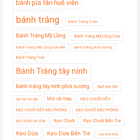
bánh pía tân huê viên
bánh tráng
Bánh Tráng Cuộn
Bánh Tráng Mỹ Lồng
Bánh Tráng Mỹ Lồng Dừa
Bánh Tráng Mỹ Lồng Dừa Mè
bánh tráng phơi sương
Bánh Tráng Trộn
Bánh Tráng tây ninh
bánh tráng tây ninh phơi sương
hạt me rim
khô cà mau
KẸO CHUỐI DẺO
hạt me rim đác
KẸO CHUỐI DẺO ĐẬU PHỘNG
KẸO CHUỐI ĐẬU PHỘNG
Kẹo Chuối
Kẹo Chuối Bến Tre
KẸO DỪA LÁ DỨA
Kẹo Dừa
Kẹo Dừa Bến Tre
kẹo dừa dứa