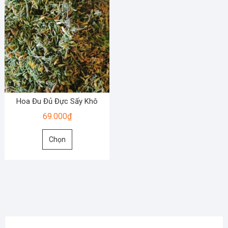
Hoa Đu Đủ Đực Sấy Khô
69.000
₫
Sản
Chọn
phẩm
này
có
nhiều
biến
thể.
Các