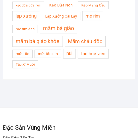
Kẹo Dừa Non
Kẹo Mãng Cầu
kẹo dừa dứa non
lạp xưởng
me rim
Lạp Xưởng Cai Lậy
mắm bà giáo
me rim đác
mắm bà giáo khỏe
Mắm châu đốc
nui
tân huê viên
mứt tắc
mứt tắc rim
Tắc Xí Muội
Đặc Sản Vùng Miền