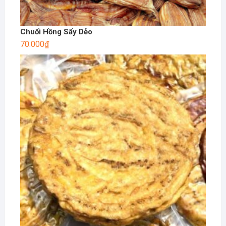
Chuối Hồng Sấy Dẻo
70.000
₫