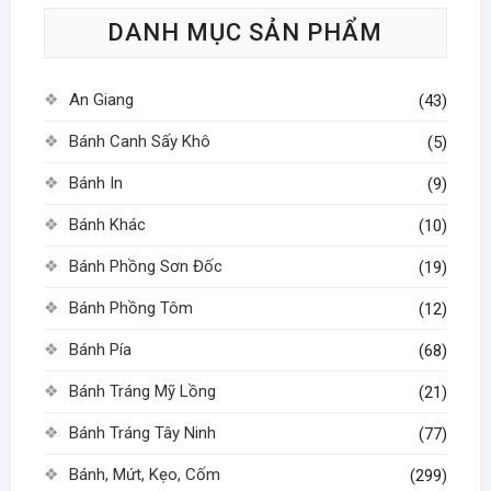
tùy
DANH MỤC SẢN PHẨM
chọn
có
thể
An Giang
(43)
được
chọn
Bánh Canh Sấy Khô
(5)
trên
Bánh In
(9)
trang
sản
Bánh Khác
(10)
phẩm
Bánh Phồng Sơn Đốc
(19)
Bánh Phồng Tôm
(12)
Bánh Pía
(68)
Bánh Tráng Mỹ Lồng
(21)
Bánh Tráng Tây Ninh
(77)
Bánh, Mứt, Kẹo, Cốm
(299)