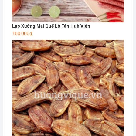
Lạp Xưởng Mai Quế Lộ Tân Huê Viên
160.000
₫