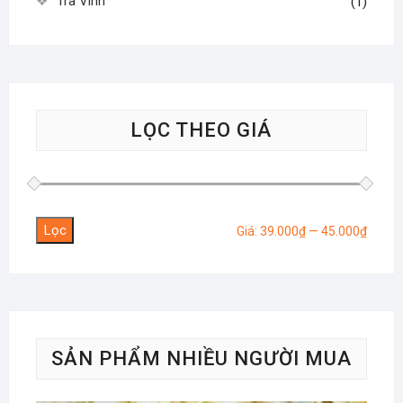
Trà Vinh
(1)
LỌC THEO GIÁ
Lọc
Giá
Giá
Giá:
39.000₫
—
45.000₫
tối
tối
thiểu
đa
SẢN PHẨM NHIỀU NGƯỜI MUA