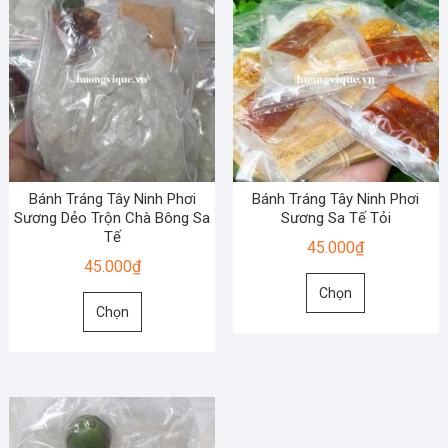
Bánh Tráng Tây Ninh Phơi
Bánh Tráng Tây Ninh Phơi
Sương Dẻo Trộn Chà Bông Sa
Sương Sa Tế Tỏi
Tế
45.000
₫
45.000
₫
Sản
Chọn
Sản
phẩm
Chọn
phẩm
này
này
có
có
nhiều
nhiều
biến
biến
thể.
thể.
Các