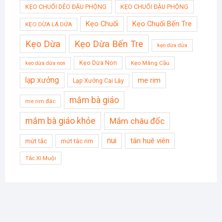
KẸO CHUỐI DẺO ĐẬU PHỘNG
KẸO CHUỐI ĐẬU PHỘNG
Kẹo Chuối
Kẹo Chuối Bến Tre
KẸO DỪA LÁ DỨA
Kẹo Dừa
Kẹo Dừa Bến Tre
kẹo dừa dứa
Kẹo Dừa Non
Kẹo Mãng Cầu
kẹo dừa dứa non
lạp xưởng
me rim
Lạp Xưởng Cai Lậy
mắm bà giáo
me rim đác
mắm bà giáo khỏe
Mắm châu đốc
nui
tân huê viên
mứt tắc
mứt tắc rim
Tắc Xí Muội