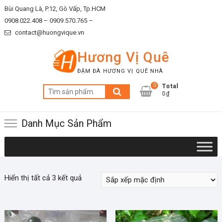
Skip
Bùi Quang Là, P.12, Gò Vấp, Tp.HCM
to
0908.022.408 –
0909.570.765 –
content
contact@huongvique.vn
Hương Vị Quê
ĐẬM ĐÀ HƯƠNG VỊ QUÊ NHÀ
0
Total
Tìm
0₫
kiếm:
Danh Mục Sản Phẩm
Hiển thị tất cả 3 kết quả