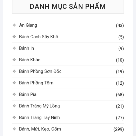
DANH MỤC SẢN PHẨM
chọn
có
thể
An Giang
(43)
được
chọn
Bánh Canh Sấy Khô
(5)
trên
Bánh In
(9)
trang
sản
Bánh Khác
(10)
phẩm
Bánh Phồng Sơn Đốc
(19)
Bánh Phồng Tôm
(12)
Bánh Pía
(68)
Bánh Tráng Mỹ Lồng
(21)
Bánh Tráng Tây Ninh
(77)
Bánh, Mứt, Kẹo, Cốm
(299)