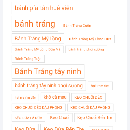
bánh pía tân huê viên
bánh tráng
Bánh Tráng Cuộn
Bánh Tráng Mỹ Lồng
Bánh Tráng Mỹ Lồng Dừa
Bánh Tráng Mỹ Lồng Dừa Mè
bánh tráng phơi sương
Bánh Tráng Trộn
Bánh Tráng tây ninh
bánh tráng tây ninh phơi sương
hạt me rim
khô cà mau
KẸO CHUỐI DẺO
hạt me rim đác
KẸO CHUỐI DẺO ĐẬU PHỘNG
KẸO CHUỐI ĐẬU PHỘNG
Kẹo Chuối
Kẹo Chuối Bến Tre
KẸO DỪA LÁ DỨA
Kẹo Dừa
Kẹo Dừa Bến Tre