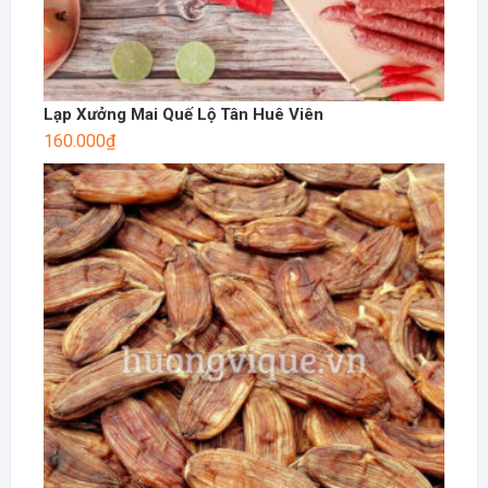
Lạp Xưởng Mai Quế Lộ Tân Huê Viên
160.000
₫