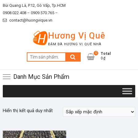
Skip
Bùi Quang Là, P.12, Gò Vấp, Tp.HCM
to
0908.022.408 –
0909.570.765 –
content
contact@huongvique.vn
Hương Vị Quê
ĐẬM ĐÀ HƯƠNG VỊ QUÊ NHÀ
0
Total
Tìm
0₫
kiếm:
Danh Mục Sản Phẩm
Hiển thị kết quả duy nhất