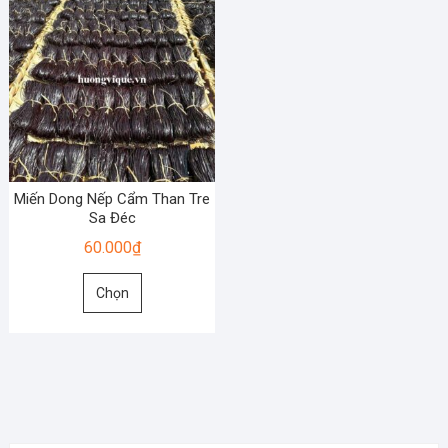
Miến Dong Nếp Cẩm Than Tre
Sa Đéc
60.000
₫
Sản
Chọn
phẩm
này
có
nhiều
biến
thể.
Các