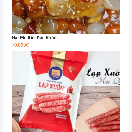
Hạt Me Rim Đác Khóm
70.000
₫