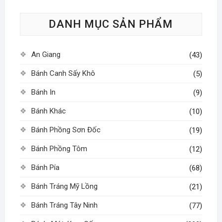
tùy
DANH MỤC SẢN PHẨM
chọn
có
thể
An Giang
(43)
được
chọn
Bánh Canh Sấy Khô
(5)
trên
Bánh In
(9)
trang
sản
Bánh Khác
(10)
phẩm
Bánh Phồng Sơn Đốc
(19)
Bánh Phồng Tôm
(12)
Bánh Pía
(68)
Bánh Tráng Mỹ Lồng
(21)
Bánh Tráng Tây Ninh
(77)