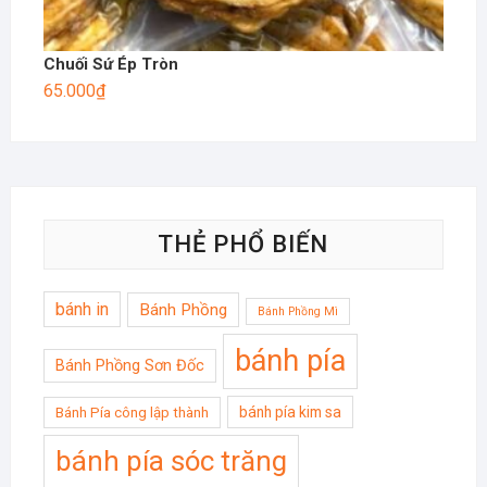
Chuối Sứ Ép Tròn
65.000
₫
THẺ PHỔ BIẾN
bánh in
Bánh Phồng
Bánh Phồng Mì
bánh pía
Bánh Phồng Sơn Đốc
bánh pía kim sa
Bánh Pía công lập thành
bánh pía sóc trăng