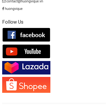
contact@huongvique.vn
huongvique
Follow Us