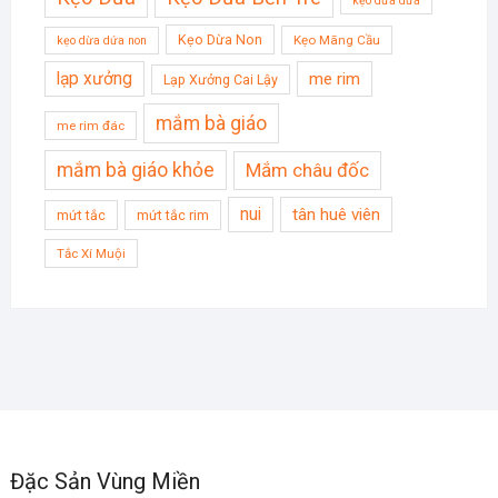
kẹo dừa dứa
Kẹo Dừa Non
Kẹo Mãng Cầu
kẹo dừa dứa non
lạp xưởng
me rim
Lạp Xưởng Cai Lậy
mắm bà giáo
me rim đác
mắm bà giáo khỏe
Mắm châu đốc
nui
tân huê viên
mứt tắc
mứt tắc rim
Tắc Xí Muội
Đặc Sản Vùng Miền