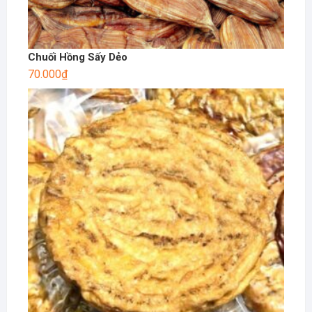
Chuối Hồng Sấy Dẻo
70.000
₫