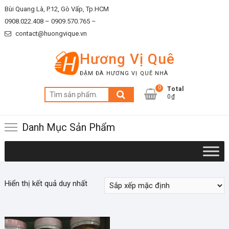
Skip
Bùi Quang Là, P.12, Gò Vấp, Tp.HCM
to
0908.022.408 –
0909.570.765 –
content
contact@huongvique.vn
Hương Vị Quê
ĐẬM ĐÀ HƯƠNG VỊ QUÊ NHÀ
0
Total
Tìm
0₫
kiếm:
Danh Mục Sản Phẩm
Hiển thị kết quả duy nhất