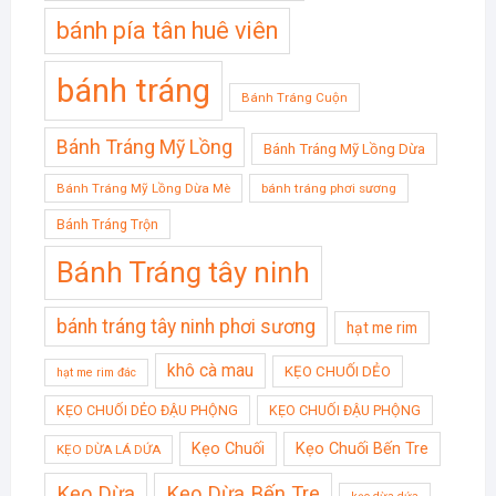
bánh pía tân huê viên
bánh tráng
Bánh Tráng Cuộn
Bánh Tráng Mỹ Lồng
Bánh Tráng Mỹ Lồng Dừa
Bánh Tráng Mỹ Lồng Dừa Mè
bánh tráng phơi sương
Bánh Tráng Trộn
Bánh Tráng tây ninh
bánh tráng tây ninh phơi sương
hạt me rim
khô cà mau
KẸO CHUỐI DẺO
hạt me rim đác
KẸO CHUỐI DẺO ĐẬU PHỘNG
KẸO CHUỐI ĐẬU PHỘNG
Kẹo Chuối
Kẹo Chuối Bến Tre
KẸO DỪA LÁ DỨA
Kẹo Dừa
Kẹo Dừa Bến Tre