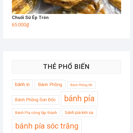
Chuối Sứ Ép Tròn
65.000
₫
THẺ PHỔ BIẾN
bánh in
Bánh Phồng
Bánh Phồng Mì
bánh pía
Bánh Phồng Sơn Đốc
bánh pía kim sa
Bánh Pía công lập thành
bánh pía sóc trăng