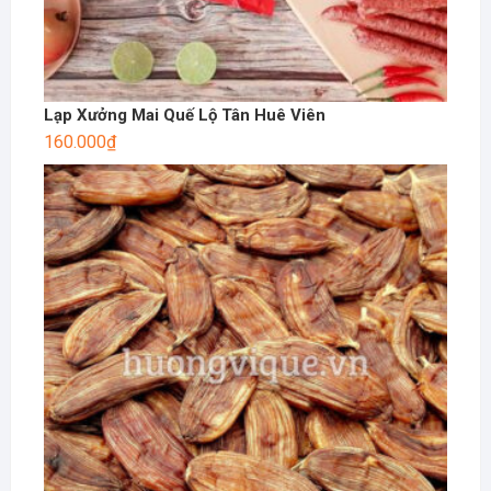
Lạp Xưởng Mai Quế Lộ Tân Huê Viên
160.000
₫