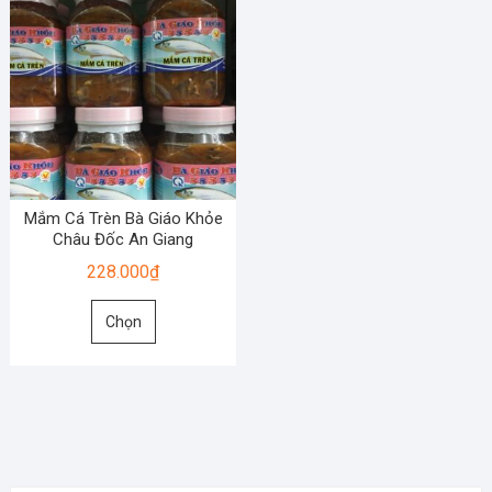
Mắm Cá Trèn Bà Giáo Khỏe
Châu Đốc An Giang
228.000
₫
Sản
Chọn
phẩm
này
có
nhiều
biến
thể.
Các