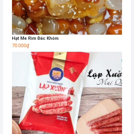
Hạt Me Rim Đác Khóm
70.000
₫