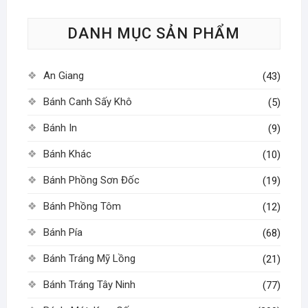
tùy
DANH MỤC SẢN PHẨM
chọn
có
thể
An Giang
(43)
được
chọn
Bánh Canh Sấy Khô
(5)
trên
Bánh In
(9)
trang
sản
Bánh Khác
(10)
phẩm
Bánh Phồng Sơn Đốc
(19)
Bánh Phồng Tôm
(12)
Bánh Pía
(68)
Bánh Tráng Mỹ Lồng
(21)
Bánh Tráng Tây Ninh
(77)