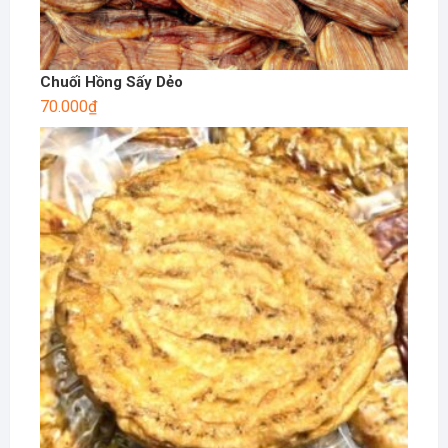
Chuối Hồng Sấy Dẻo
70.000
₫