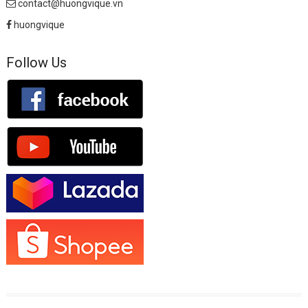
contact@huongvique.vn
huongvique
Follow Us