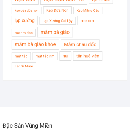
kẹo dừa dứa
Kẹo Dừa Non
Kẹo Mãng Cầu
kẹo dừa dứa non
lạp xưởng
me rim
Lạp Xưởng Cai Lậy
mắm bà giáo
me rim đác
mắm bà giáo khỏe
Mắm châu đốc
nui
tân huê viên
mứt tắc
mứt tắc rim
Tắc Xí Muội
Đặc Sản Vùng Miền