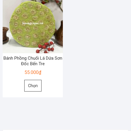
Bánh Phồng Chuối Lá Dứa Sơn
Đốc Bến Tre
55.000
₫
Sản
Chọn
phẩm
này
có
nhiều
biến
thể.
Các