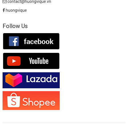
contact@huongvique.vn
huongvique
Follow Us