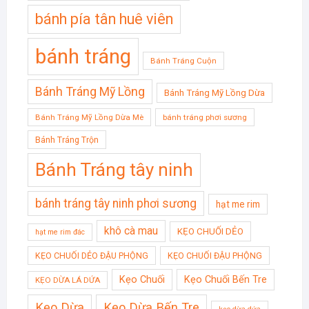
bánh pía tân huê viên
bánh tráng
Bánh Tráng Cuộn
Bánh Tráng Mỹ Lồng
Bánh Tráng Mỹ Lồng Dừa
Bánh Tráng Mỹ Lồng Dừa Mè
bánh tráng phơi sương
Bánh Tráng Trộn
Bánh Tráng tây ninh
bánh tráng tây ninh phơi sương
hạt me rim
khô cà mau
KẸO CHUỐI DẺO
hạt me rim đác
KẸO CHUỐI DẺO ĐẬU PHỘNG
KẸO CHUỐI ĐẬU PHỘNG
Kẹo Chuối
Kẹo Chuối Bến Tre
KẸO DỪA LÁ DỨA
Kẹo Dừa
Kẹo Dừa Bến Tre