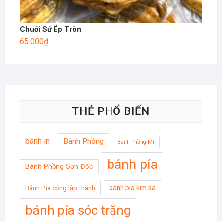
Chuối Sứ Ép Tròn
65.000
₫
THẺ PHỔ BIẾN
bánh in
Bánh Phồng
Bánh Phồng Mì
bánh pía
Bánh Phồng Sơn Đốc
bánh pía kim sa
Bánh Pía công lập thành
bánh pía sóc trăng