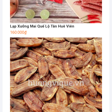
Lạp Xưởng Mai Quế Lộ Tân Huê Viên
160.000
₫