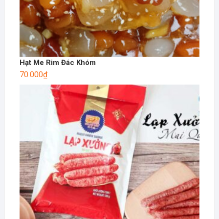
Hạt Me Rim Đác Khóm
70.000
₫