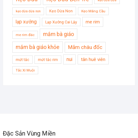
kẹo dừa dứa
Kẹo Dừa Non
Kẹo Mãng Cầu
kẹo dừa dứa non
lạp xưởng
me rim
Lạp Xưởng Cai Lậy
mắm bà giáo
me rim đác
mắm bà giáo khỏe
Mắm châu đốc
nui
tân huê viên
mứt tắc
mứt tắc rim
Tắc Xí Muội
Đặc Sản Vùng Miền