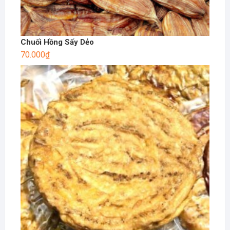
Chuối Hồng Sấy Dẻo
70.000
₫