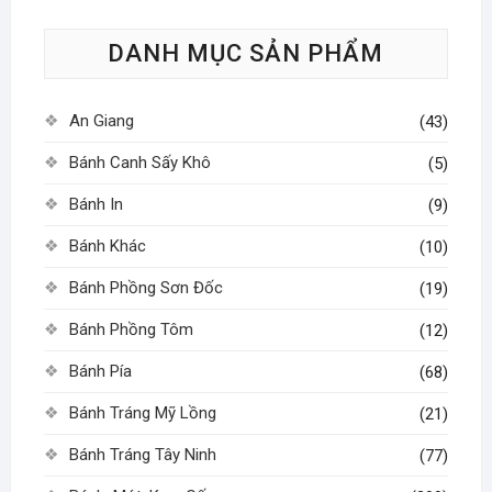
tùy
DANH MỤC SẢN PHẨM
chọn
có
thể
An Giang
(43)
được
chọn
Bánh Canh Sấy Khô
(5)
trên
Bánh In
(9)
trang
sản
Bánh Khác
(10)
phẩm
Bánh Phồng Sơn Đốc
(19)
Bánh Phồng Tôm
(12)
Bánh Pía
(68)
Bánh Tráng Mỹ Lồng
(21)
Bánh Tráng Tây Ninh
(77)