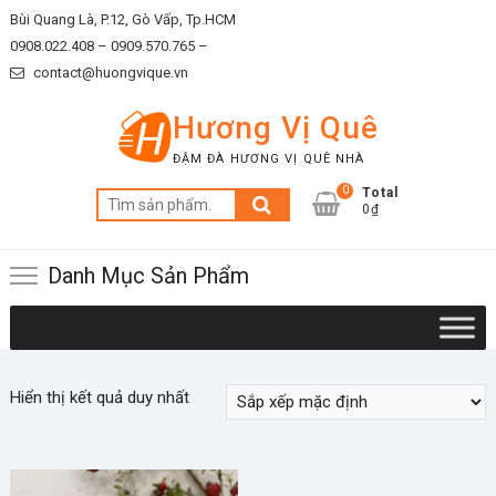
Skip
Bùi Quang Là, P.12, Gò Vấp, Tp.HCM
to
0908.022.408 –
0909.570.765 –
content
contact@huongvique.vn
Hương Vị Quê
ĐẬM ĐÀ HƯƠNG VỊ QUÊ NHÀ
0
Total
Tìm
0₫
kiếm:
Danh Mục Sản Phẩm
Hiển thị kết quả duy nhất