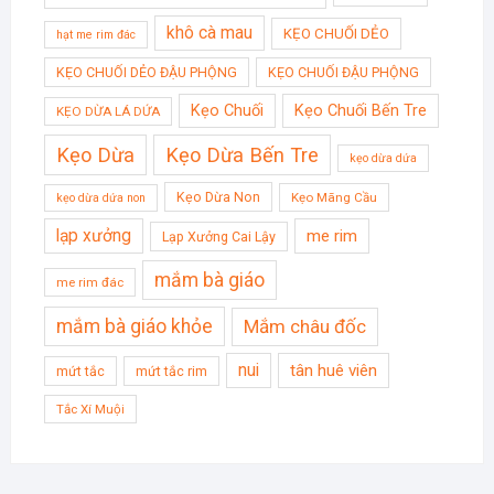
khô cà mau
KẸO CHUỐI DẺO
hạt me rim đác
KẸO CHUỐI DẺO ĐẬU PHỘNG
KẸO CHUỐI ĐẬU PHỘNG
Kẹo Chuối
Kẹo Chuối Bến Tre
KẸO DỪA LÁ DỨA
Kẹo Dừa
Kẹo Dừa Bến Tre
kẹo dừa dứa
Kẹo Dừa Non
Kẹo Mãng Cầu
kẹo dừa dứa non
lạp xưởng
me rim
Lạp Xưởng Cai Lậy
mắm bà giáo
me rim đác
mắm bà giáo khỏe
Mắm châu đốc
nui
tân huê viên
mứt tắc
mứt tắc rim
Tắc Xí Muội