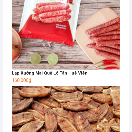
Lạp Xưởng Mai Quế Lộ Tân Huê Viên
160.000
₫