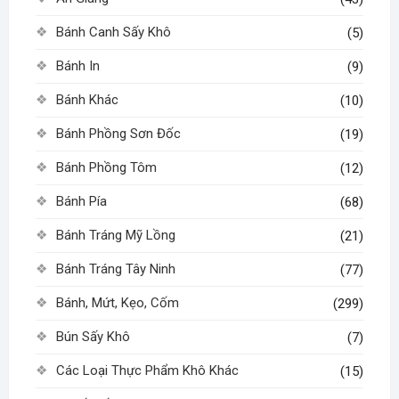
được
chọn
Bánh Canh Sấy Khô
(5)
trên
Bánh In
(9)
trang
sản
Bánh Khác
(10)
phẩm
Bánh Phồng Sơn Đốc
(19)
Bánh Phồng Tôm
(12)
Bánh Pía
(68)
Bánh Tráng Mỹ Lồng
(21)
Bánh Tráng Tây Ninh
(77)
Bánh, Mứt, Kẹo, Cốm
(299)
Bún Sấy Khô
(7)
Các Loại Thực Phẩm Khô Khác
(15)