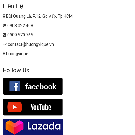
Liên Hệ
Bùi Quang Là, P.12, Gò Vấp, Tp.HCM
0908.022.408
0909.570.765
contact@huongvique.vn
huongvique
Follow Us