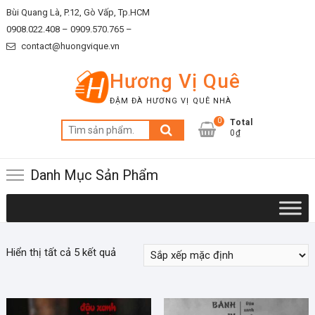
Skip
Bùi Quang Là, P.12, Gò Vấp, Tp.HCM
to
0908.022.408 –
0909.570.765 –
content
contact@huongvique.vn
Hương Vị Quê
ĐẬM ĐÀ HƯƠNG VỊ QUÊ NHÀ
0
Total
Tìm
0₫
kiếm:
Danh Mục Sản Phẩm
Hiển thị tất cả 5 kết quả