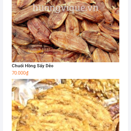
Chuối Hồng Sấy Dẻo
70.000
₫