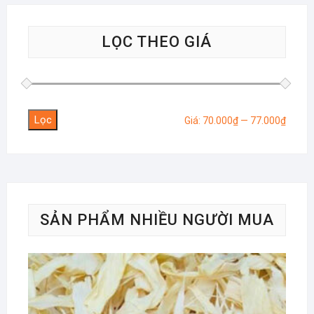
LỌC THEO GIÁ
Lọc
Giá
Giá
Giá:
70.000₫
—
77.000₫
tối
tối
thiểu
đa
SẢN PHẨM NHIỀU NGƯỜI MUA