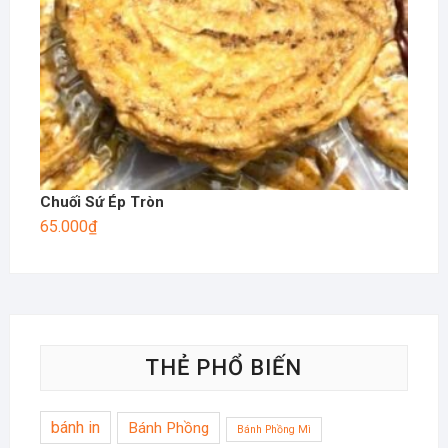
Chuối Sứ Ép Tròn
65.000
₫
THẺ PHỔ BIẾN
bánh in
Bánh Phồng
Bánh Phồng Mì