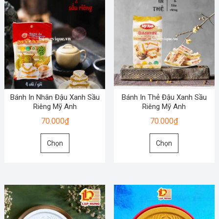
Bánh In Nhân Đậu Xanh Sầu
Bánh In Thẻ Đậu Xanh Sầu
Riêng Mỹ Anh
Riêng Mỹ Anh
70.000
₫
70.000
₫
Sản
Sản
Chọn
Chọn
phẩm
phẩm
này
này
có
có
nhiều
nhiều
biến
biến
thể.
thể.
Các
Các