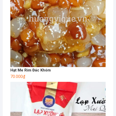
Hạt Me Rim Đác Khóm
70.000
₫