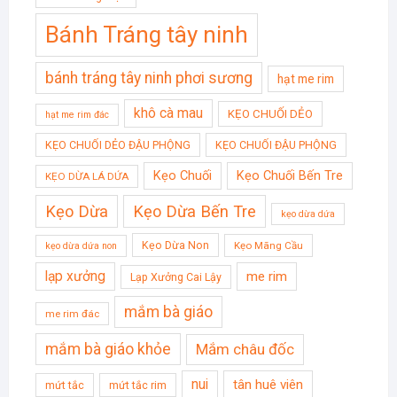
Bánh Tráng tây ninh
bánh tráng tây ninh phơi sương
hạt me rim
khô cà mau
KẸO CHUỐI DẺO
hạt me rim đác
KẸO CHUỐI DẺO ĐẬU PHỘNG
KẸO CHUỐI ĐẬU PHỘNG
Kẹo Chuối
Kẹo Chuối Bến Tre
KẸO DỪA LÁ DỨA
Kẹo Dừa
Kẹo Dừa Bến Tre
kẹo dừa dứa
Kẹo Dừa Non
Kẹo Mãng Cầu
kẹo dừa dứa non
lạp xưởng
me rim
Lạp Xưởng Cai Lậy
mắm bà giáo
me rim đác
mắm bà giáo khỏe
Mắm châu đốc
nui
tân huê viên
mứt tắc
mứt tắc rim