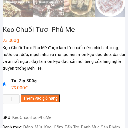
Kẹo Chuối Tươi Phủ Mè
73.000
₫
Kẹo Chuối Tươi Phủ Mè được làm từ chuối xiêm chính, đường,
nước cốt dừa, mạch nha và mè tạo nên món kẹo dẻo dẻo, dai dai
và ăn rất ngon, đây là món kẹo đặc sản nổi tiếng của làng nghề
truyền thống Bến Tre.
Túi Zip 500g
73.000
₫
Kẹo
Thêm vào giỏ hàng
Chuối
Tươi
SKU:
KeoChuoiTuoiPhuMe
Phủ
Mè
Danh mục:
Bánh, Mứt, Kẹo, Cốm
,
Bến Tre
,
Danh Mục Sản Phẩm
,