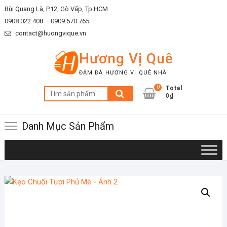
Skip
Bùi Quang Là, P.12, Gò Vấp, Tp.HCM
to
0908.022.408 –
0909.570.765 –
content
contact@huongvique.vn
Hương Vị Quê
ĐẬM ĐÀ HƯƠNG VỊ QUÊ NHÀ
0
Total
Tìm
0₫
kiếm:
Danh Mục Sản Phẩm