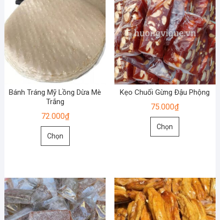
Bánh Tráng Mỹ Lồng Dừa Mè
Kẹo Chuối Gừng Đậu Phộng
Trắng
75.000
₫
72.000
₫
Sản
Chọn
Sản
phẩm
Chọn
phẩm
này
này
có
có
nhiều
nhiều
biến
biến
thể.
thể.
Các
Các
tùy