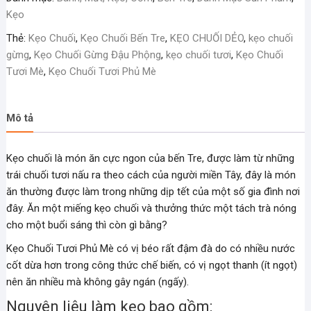
số
Kẹo
lượng
Thẻ:
Kẹo Chuối
,
Kẹo Chuối Bến Tre
,
KẸO CHUỐI DẺO
,
kẹo chuối
gừng
,
Kẹo Chuối Gừng Đậu Phộng
,
kẹo chuối tươi
,
Kẹo Chuối
Tươi Mè
,
Kẹo Chuối Tươi Phủ Mè
Mô tả
Kẹo chuối là món ăn cực ngon của bến Tre, được làm từ những
trái chuối tươi nấu ra theo cách của người miền Tây, đây là món
ăn thường được làm trong những dịp tết của một số gia đình nơi
đây. Ăn một miếng kẹo chuối và thưởng thức một tách trà nóng
cho một buổi sáng thì còn gì bằng?
Kẹo Chuối Tươi Phủ Mè có vị béo rất đậm đà do có nhiều nước
cốt dừa hơn trong công thức chế biến, có vị ngọt thanh (ít ngọt)
nên ăn nhiều mà không gây ngán (ngấy).
Nguyên liệu làm kẹo bao gồm: