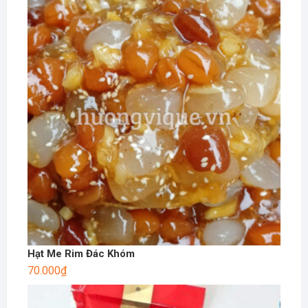
Hạt Me Rim Đác Khóm
70.000
₫