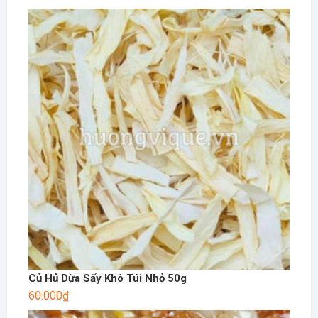
Củ Hủ Dừa Sấy Khô Túi Nhỏ 50g
60.000
₫