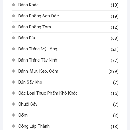
sản
phẩm
Bánh Khác
(10)
phẩm
Bánh Phồng Sơn Đốc
(19)
Bánh Phồng Tôm
(12)
Bánh Pía
(68)
Bánh Tráng Mỹ Lồng
(21)
Bánh Tráng Tây Ninh
(77)
Bánh, Mứt, Kẹo, Cốm
(299)
Bún Sấy Khô
(7)
Các Loại Thực Phẩm Khô Khác
(15)
Chuối Sấy
(7)
Cốm
(2)
Công Lập Thành
(13)