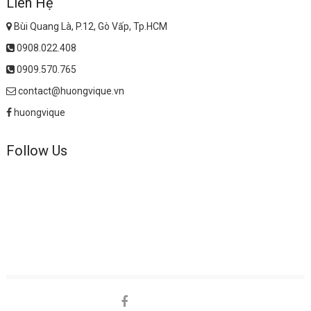
Liên Hệ
Bùi Quang Là, P.12, Gò Vấp, Tp.HCM
0908.022.408
0909.570.765
contact@huongvique.vn
huongvique
Follow Us
facebook
shopee
lazada