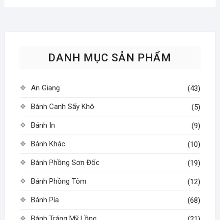
biến
biến
thể.
thể.
Các
Các
tùy
tùy
chọn
DANH MỤC SẢN PHẨM
chọn
có
có
thể
thể
được
An Giang
(43)
được
chọn
chọn
Bánh Canh Sấy Khô
trên
(5)
trên
trang
Bánh In
(9)
trang
sản
sản
phẩm
Bánh Khác
(10)
phẩm
Bánh Phồng Sơn Đốc
(19)
Bánh Phồng Tôm
(12)
Bánh Pía
(68)
Bánh Tráng Mỹ Lồng
(21)