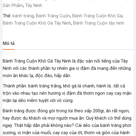
Tây
Sản Phẩm
,
Tây Ninh
Ninh
Thẻ:
bánh tráng
,
Bánh Tráng Cuộn
,
Bánh Tráng Cuộn Khô Gà
,
số
Bánh Tráng Cuộn Khô Gà Tây Ninh
,
Bánh Tráng Cuộn tây ninh
lượng
Mô tả
Bánh Tráng Cuộn Khô Gà Tây Ninh là đặc sản nổi tiếng của Tây
Ninh với các thành phần tự nhiên gia vị đậm đà mang đến những
món ăn khác lạ, độc đáo, hấp dẫn.
Thành phần: bánh tráng trắng, khô gà lá chanh, hành lá…tất cả
trộn vào nhau tạo nên hương vị đậm đà thơm ngon cay cay mặn
mặn lại dẻo mềm tuyệt vời vô cùng.
Bánh tráng được đóng gói trong túi theo sấp 200gr, ăn rất ngon,
hay được du khách và mọi người mua ăn. Quý khách có thể dùng
ngay. Thật hấp dẫn phải không nào? Cái dẻo của bánh tráng phơi
sương, vị mặn của muối, cay cay của ớt, thơm và giòn của hành