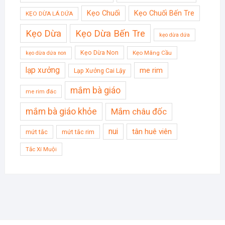
Kẹo Chuối
Kẹo Chuối Bến Tre
KẸO DỪA LÁ DỨA
Kẹo Dừa
Kẹo Dừa Bến Tre
kẹo dừa dứa
Kẹo Dừa Non
Kẹo Mãng Cầu
kẹo dừa dứa non
lạp xưởng
me rim
Lạp Xưởng Cai Lậy
mắm bà giáo
me rim đác
mắm bà giáo khỏe
Mắm châu đốc
nui
tân huê viên
mứt tắc
mứt tắc rim
Tắc Xí Muội