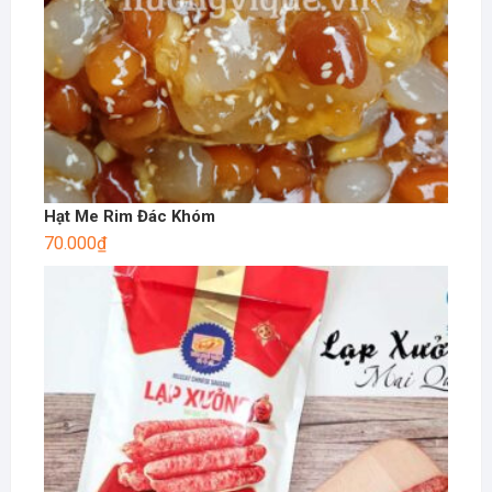
Hạt Me Rim Đác Khóm
70.000
₫