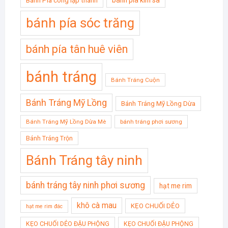
bánh pía kim sa
Bánh Pía công lập thành
bánh pía sóc trăng
bánh pía tân huê viên
bánh tráng
Bánh Tráng Cuộn
Bánh Tráng Mỹ Lồng
Bánh Tráng Mỹ Lồng Dừa
Bánh Tráng Mỹ Lồng Dừa Mè
bánh tráng phơi sương
Bánh Tráng Trộn
Bánh Tráng tây ninh
bánh tráng tây ninh phơi sương
hạt me rim
khô cà mau
KẸO CHUỐI DẺO
hạt me rim đác
KẸO CHUỐI DẺO ĐẬU PHỘNG
KẸO CHUỐI ĐẬU PHỘNG