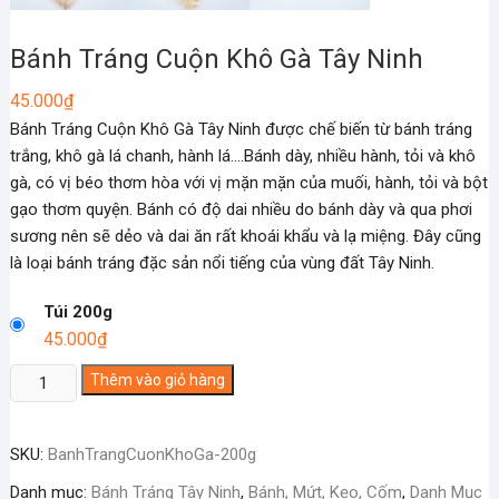
Bánh Tráng Cuộn Khô Gà Tây Ninh
45.000
₫
Bánh Tráng Cuộn Khô Gà Tây Ninh được chế biến từ bánh tráng
trắng, khô gà lá chanh, hành lá….Bánh dày, nhiều hành, tỏi và khô
gà, có vị béo thơm hòa với vị mặn mặn của muối, hành, tỏi và bột
gạo thơm quyện. Bánh có độ dai nhiều do bánh dày và qua phơi
sương nên sẽ dẻo và dai ăn rất khoái khẩu và lạ miệng. Đây cũng
là loại bánh tráng đặc sản nổi tiếng của vùng đất Tây Ninh.
Túi 200g
45.000
₫
Bánh
Thêm vào giỏ hàng
Tráng
Cuộn
SKU:
BanhTrangCuonKhoGa-200g
Khô
Gà
Danh mục:
Bánh Tráng Tây Ninh
,
Bánh, Mứt, Kẹo, Cốm
,
Danh Mục