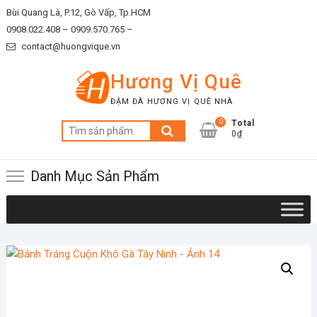
Skip
Bùi Quang Là, P.12, Gò Vấp, Tp.HCM
to
0908.022.408 –
0909.570.765 –
content
contact@huongvique.vn
Hương Vị Quê
ĐẬM ĐÀ HƯƠNG VỊ QUÊ NHÀ
0
Total
Tìm
0₫
kiếm:
Danh Mục Sản Phẩm