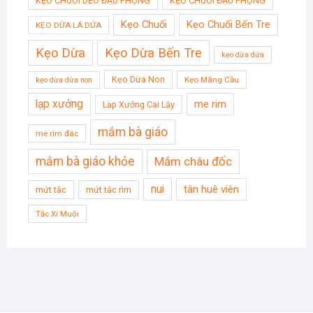
KẸO CHUỐI DẺO ĐẬU PHỘNG
KẸO CHUỐI ĐẬU PHỘNG
Kẹo Chuối
Kẹo Chuối Bến Tre
KẸO DỪA LÁ DỨA
Kẹo Dừa
Kẹo Dừa Bến Tre
kẹo dừa dứa
Kẹo Dừa Non
Kẹo Mãng Cầu
kẹo dừa dứa non
lạp xưởng
me rim
Lạp Xưởng Cai Lậy
mắm bà giáo
me rim đác
mắm bà giáo khỏe
Mắm châu đốc
nui
tân huê viên
mứt tắc
mứt tắc rim
Tắc Xí Muội