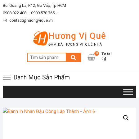
Skip
Bùi Quang Là, P.12, Gò Vấp, Tp.HCM
to
0908.022.408 –
0909.570.765 –
content
contact@huongvique.vn
Hương Vị Quê
ĐẬM ĐÀ HƯƠNG VỊ QUÊ NHÀ
0
Total
Tìm
0₫
kiếm:
Danh Mục Sản Phẩm