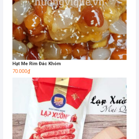
Hạt Me Rim Đác Khóm
70.000
₫