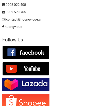
0908.022.408
0909.570.765
contact@huongvique.vn
huongvique
Follow Us