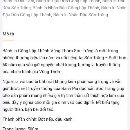
Bánh In Đậu Dứa
,
Bánh In Đậu Dứa Công Lập Thành
,
Bánh In Đậu
lượng
Dứa Sóc Trăng
,
Bánh In Nhân Đậu Công Lập Thành
,
Bánh In Nhân
Đậu Dứa Công Lập Thành
,
Bánh In Nhân Đậu Sóc Trăng
Mô tả
Bánh In Công Lập Thành Vũng Thơm Sóc Trăng là một trong
những thương hiệu lâu năm và nổi tiếng tại Sóc Trăng – Suốt hơn
60 năm qua vẫn giữ nguyên chất lượng, hương vị truyền thống
của chiếc bánh pía Vũng Thơm
Ngoài ra với bao bì bắt mắt không kém phần sang trọng và vẫn
giữ được nét truyền thống của Bánh Pía đặc sản Sóc Trăng giúp
cho sản phẩm mang nhiều giá trị tinh thần rất thích hợp làm quà
biếu đầy ý nghĩa cho mỗi gia đình vào các dịp lễ, tết biếu tặng
người thân, bạn bè, đối tác.
Thành phần chính: Bột nếp, đậu xanh
Trọng lượng: 500gr