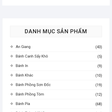
nhiều
biến
biến
thể.
thể.
Các
Các
tùy
tùy
chọn
DANH MỤC SẢN PHẨM
chọn
có
có
thể
thể
được
An Giang
(43)
được
chọn
chọn
Bánh Canh Sấy Khô
trên
(5)
trên
trang
Bánh In
(9)
trang
sản
sản
phẩm
Bánh Khác
(10)
phẩm
Bánh Phồng Sơn Đốc
(19)
Bánh Phồng Tôm
(12)
Bánh Pía
(68)