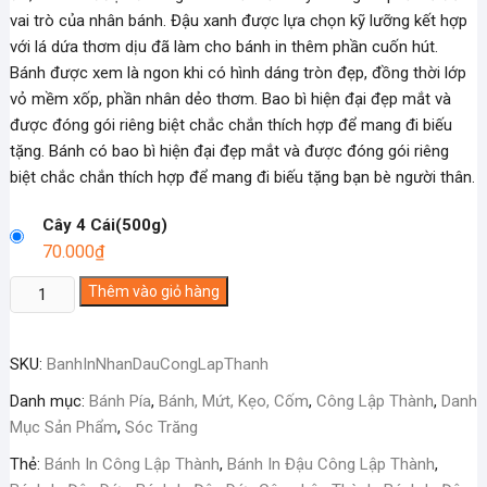
vai trò của nhân bánh. Đậu xanh được lựa chọn kỹ lưỡng kết hợp
với lá dứa thơm dịu đã làm cho bánh in thêm phần cuốn hút.
Bánh được xem là ngon khi có hình dáng tròn đẹp, đồng thời lớp
vỏ mềm xốp, phần nhân dẻo thơm. Bao bì hiện đại đẹp mắt và
được đóng gói riêng biệt chắc chắn thích hợp để mang đi biếu
tặng. Bánh có bao bì hiện đại đẹp mắt và được đóng gói riêng
biệt chắc chắn thích hợp để mang đi biếu tặng bạn bè người thân.
Cây 4 Cái(500g)
70.000
₫
Bánh
Thêm vào giỏ hàng
In
Nhân
SKU:
BanhInNhanDauCongLapThanh
Đậu
Công
Danh mục:
Bánh Pía
,
Bánh, Mứt, Kẹo, Cốm
,
Công Lập Thành
,
Danh
Lập
Mục Sản Phẩm
,
Sóc Trăng
Thành
Thẻ:
Bánh In Công Lập Thành
,
Bánh In Đậu Công Lập Thành
,
số