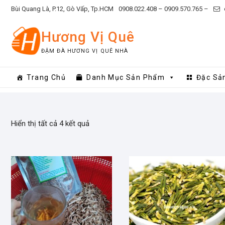
Skip
Bùi Quang Là, P.12, Gò Vấp, Tp.HCM
0908.022.408 –
0909.570.765 –
to
content
Hương Vị Quê
ĐẬM ĐÀ HƯƠNG VỊ QUÊ NHÀ
Trang Chủ
Danh Mục Sản Phẩm
Đặc Sả
Hiển thị tất cả 4 kết quả