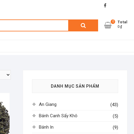
facebook
shopee
lazada
0
Tìm
Total
0₫
kiếm:
DANH MỤC SẢN PHẨM
An Giang
(43)
Bánh Canh Sấy Khô
(5)
Bánh In
(9)