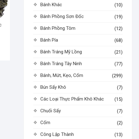
Bánh Khác
(10)
Bánh Phồng Sơn Đốc
(19)
c
Bánh Phồng Tôm
(12)
Bánh Pía
(68)
Bánh Tráng Mỹ Lồng
(21)
Bánh Tráng Tây Ninh
(77)
Bánh, Mứt, Kẹo, Cốm
(299)
Bún Sấy Khô
(7)
Các Loại Thực Phẩm Khô Khác
(15)
Chuối Sấy
(7)
Cốm
(2)
Công Lập Thành
(13)