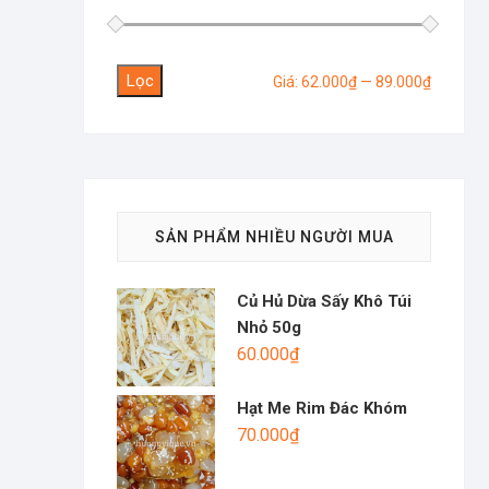
Lọc
Giá
Giá
Giá:
62.000₫
—
89.000₫
tối
tối
thiểu
đa
SẢN PHẨM NHIỀU NGƯỜI MUA
Củ Hủ Dừa Sấy Khô Túi
Nhỏ 50g
60.000
₫
Hạt Me Rim Đác Khóm
70.000
₫