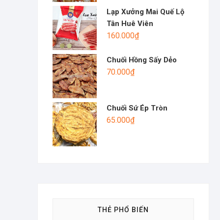
Lạp Xưởng Mai Quế Lộ
Tân Huê Viên
160.000
₫
Chuối Hồng Sấy Dẻo
70.000
₫
Chuối Sứ Ép Tròn
65.000
₫
THẺ PHỔ BIẾN