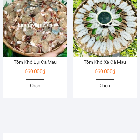
Tôm Khô Lụi Cà Mau
Tôm Khô Xẻ Cà Mau
660.000
₫
660.000
₫
Sản
Sản
Chọn
Chọn
phẩm
phẩm
này
này
có
có
nhiều
nhiều
biến
biến
thể.
thể.
Các
Các