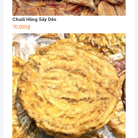
Chuối Hồng Sấy Dẻo
70.000
₫