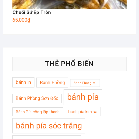
Chuối Sứ Ép Tròn
65.000
₫
THẺ PHỔ BIẾN
bánh in
Bánh Phồng
Bánh Phồng Mì
bánh pía
Bánh Phồng Sơn Đốc
bánh pía kim sa
Bánh Pía công lập thành
bánh pía sóc trăng