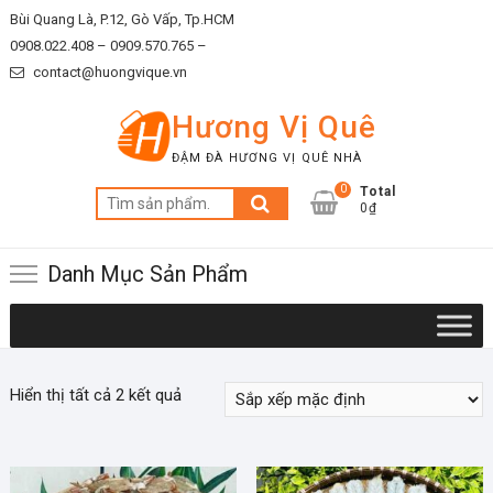
Skip
Bùi Quang Là, P.12, Gò Vấp, Tp.HCM
to
0908.022.408 –
0909.570.765 –
content
contact@huongvique.vn
Hương Vị Quê
ĐẬM ĐÀ HƯƠNG VỊ QUÊ NHÀ
0
Total
Tìm
0₫
kiếm:
Danh Mục Sản Phẩm
Hiển thị tất cả 2 kết quả