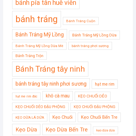
bánh pía tân huê viên
bánh tráng
Bánh Tráng Cuộn
Bánh Tráng Mỹ Lồng
Bánh Tráng Mỹ Lồng Dừa
Bánh Tráng Mỹ Lồng Dừa Mè
bánh tráng phơi sương
Bánh Tráng Trộn
Bánh Tráng tây ninh
bánh tráng tây ninh phơi sương
hạt me rim
khô cà mau
KẸO CHUỐI DẺO
hạt me rim đác
KẸO CHUỐI DẺO ĐẬU PHỘNG
KẸO CHUỐI ĐẬU PHỘNG
Kẹo Chuối
Kẹo Chuối Bến Tre
KẸO DỪA LÁ DỨA
Kẹo Dừa
Kẹo Dừa Bến Tre
kẹo dừa dứa