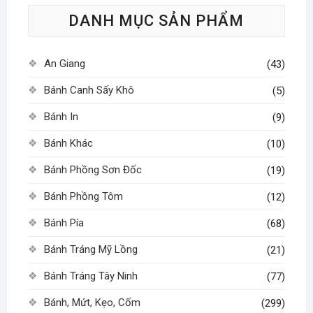
tùy
tùy
DANH MỤC SẢN PHẨM
chọn
chọn
có
có
thể
thể
An Giang
(43)
được
được
chọn
chọn
Bánh Canh Sấy Khô
(5)
trên
trên
Bánh In
(9)
trang
trang
sản
sản
Bánh Khác
(10)
phẩm
phẩm
Bánh Phồng Sơn Đốc
(19)
Bánh Phồng Tôm
(12)
Bánh Pía
(68)
Bánh Tráng Mỹ Lồng
(21)
Bánh Tráng Tây Ninh
(77)
Bánh, Mứt, Kẹo, Cốm
(299)