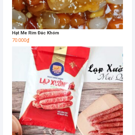
Hạt Me Rim Đác Khóm
70.000
₫