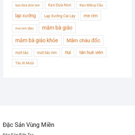
Kẹo Dừa Non
Kẹo Mãng Cầu
kẹo dừa dứa non
lạp xưởng
me rim
Lạp Xưởng Cai Lậy
mắm bà giáo
me rim đác
mắm bà giáo khỏe
Mắm châu đốc
nui
tân huê viên
mứt tắc
mứt tắc rim
Tắc Xí Muội
Đặc Sản Vùng Miền