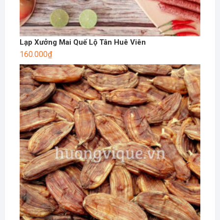
Lạp Xưởng Mai Quế Lộ Tân Huê Viên
160.000
₫