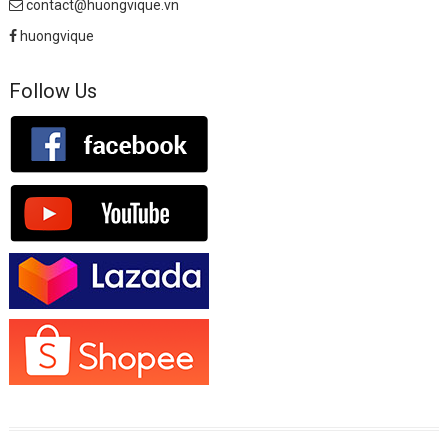
contact@huongvique.vn
huongvique
Follow Us