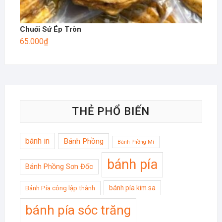
Chuối Sứ Ép Tròn
65.000
₫
THẺ PHỔ BIẾN
bánh in
Bánh Phồng
Bánh Phồng Mì
bánh pía
Bánh Phồng Sơn Đốc
bánh pía kim sa
Bánh Pía công lập thành
bánh pía sóc trăng