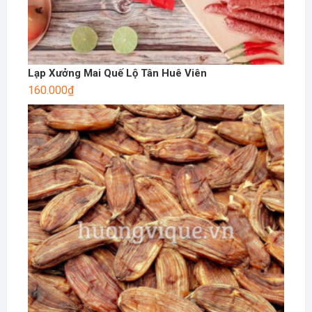
Lạp Xưởng Mai Quế Lộ Tân Huê Viên
160.000
₫