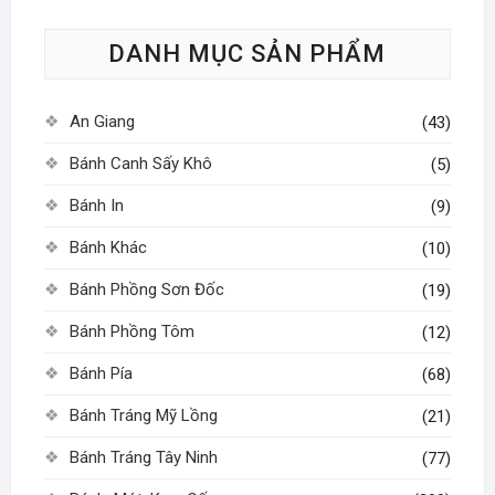
tùy
DANH MỤC SẢN PHẨM
chọn
có
thể
An Giang
(43)
được
chọn
Bánh Canh Sấy Khô
(5)
trên
Bánh In
(9)
trang
sản
Bánh Khác
(10)
phẩm
Bánh Phồng Sơn Đốc
(19)
Bánh Phồng Tôm
(12)
Bánh Pía
(68)
Bánh Tráng Mỹ Lồng
(21)
Bánh Tráng Tây Ninh
(77)