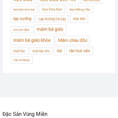
kẹo dừa dứa
Kẹo Dừa Non
Kẹo Mãng Cầu
kẹo dừa dứa non
lạp xưởng
me rim
Lạp Xưởng Cai Lậy
mắm bà giáo
me rim đác
mắm bà giáo khỏe
Mắm châu đốc
nui
tân huê viên
mứt tắc
mứt tắc rim
Tắc Xí Muội
Đặc Sản Vùng Miền