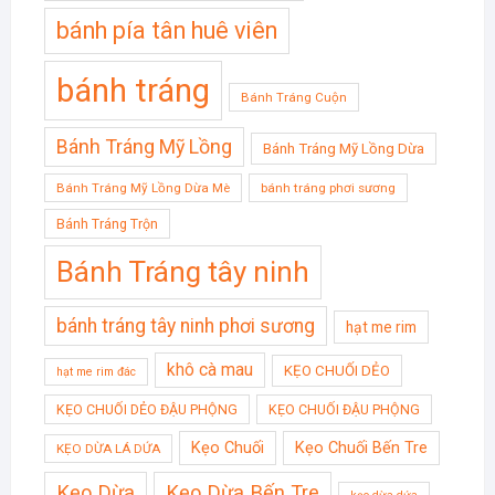
bánh pía tân huê viên
bánh tráng
Bánh Tráng Cuộn
Bánh Tráng Mỹ Lồng
Bánh Tráng Mỹ Lồng Dừa
Bánh Tráng Mỹ Lồng Dừa Mè
bánh tráng phơi sương
Bánh Tráng Trộn
Bánh Tráng tây ninh
bánh tráng tây ninh phơi sương
hạt me rim
khô cà mau
KẸO CHUỐI DẺO
hạt me rim đác
KẸO CHUỐI DẺO ĐẬU PHỘNG
KẸO CHUỐI ĐẬU PHỘNG
Kẹo Chuối
Kẹo Chuối Bến Tre
KẸO DỪA LÁ DỨA
Kẹo Dừa
Kẹo Dừa Bến Tre