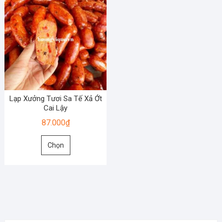
Lạp Xưởng Tươi Sa Tế Xả Ớt
Cai Lậy
87.000
₫
Sản
Chọn
phẩm
này
có
nhiều
biến
thể.
Các