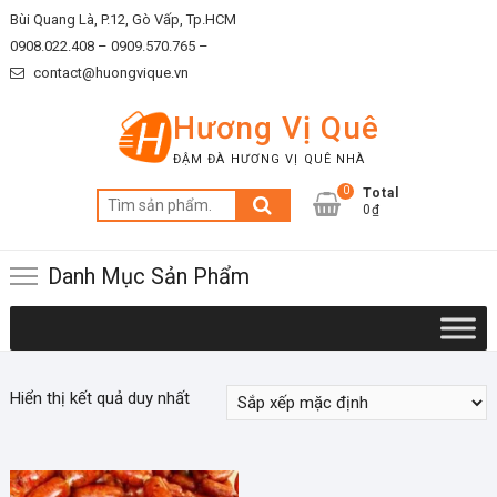
Skip
Bùi Quang Là, P.12, Gò Vấp, Tp.HCM
to
0908.022.408 –
0909.570.765 –
content
contact@huongvique.vn
Hương Vị Quê
ĐẬM ĐÀ HƯƠNG VỊ QUÊ NHÀ
0
Total
Tìm
0₫
kiếm:
Danh Mục Sản Phẩm
Hiển thị kết quả duy nhất