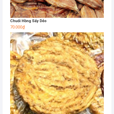
Chuối Hồng Sấy Dẻo
70.000
₫