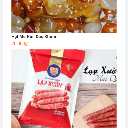
Hạt Me Rim Đác Khóm
70.000
₫