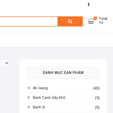
facebook
shopee
lazada
0
Tìm
Total
0₫
kiếm:
DANH MỤC SẢN PHẨM
An Giang
(43)
Bánh Canh Sấy Khô
(5)
Bánh In
(9)