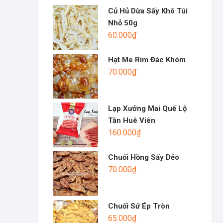
Củ Hủ Dừa Sấy Khô Túi
Nhỏ 50g
60.000
₫
Hạt Me Rim Đác Khóm
70.000
₫
Lạp Xưởng Mai Quế Lộ
Tân Huê Viên
160.000
₫
Chuối Hồng Sấy Dẻo
70.000
₫
Chuối Sứ Ép Tròn
65.000
₫