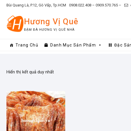
Skip
Bùi Quang Là, P.12, Gò Vấp, Tp.HCM
0908.022.408 –
0909.570.765 –
to
content
Hương Vị Quê
ĐẬM ĐÀ HƯƠNG VỊ QUÊ NHÀ
Trang Chủ
Danh Mục Sản Phẩm
Đặc Sả
Hiển thị kết quả duy nhất