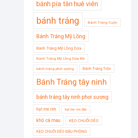
bánh pía tân huê viên
bánh tráng
Bánh Tráng Cuộn
Bánh Tráng Mỹ Lồng
Bánh Tráng Mỹ Lồng Dừa
Bánh Tráng Mỹ Lồng Dừa Mè
Bánh Tráng Trộn
bánh tráng phơi sương
Bánh Tráng tây ninh
bánh tráng tây ninh phơi sương
hạt me rim
hạt me rim đác
khô cà mau
KẸO CHUỐI DẺO
KẸO CHUỐI DẺO ĐẬU PHỘNG