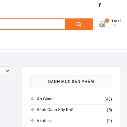
facebook
shopee
lazada
0
Tìm
Total
0₫
kiếm:
DANH MỤC SẢN PHẨM
An Giang
(43)
Bánh Canh Sấy Khô
(5)
Bánh In
(9)