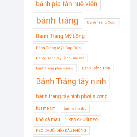
bánh pía tân huê viên
bánh tráng
Bánh Tráng Cuộn
Bánh Tráng Mỹ Lồng
Bánh Tráng Mỹ Lồng Dừa
Bánh Tráng Mỹ Lồng Dừa Mè
Bánh Tráng Trộn
bánh tráng phơi sương
Bánh Tráng tây ninh
bánh tráng tây ninh phơi sương
hạt me rim
hạt me rim đác
khô cà mau
KẸO CHUỐI DẺO
KẸO CHUỐI DẺO ĐẬU PHỘNG