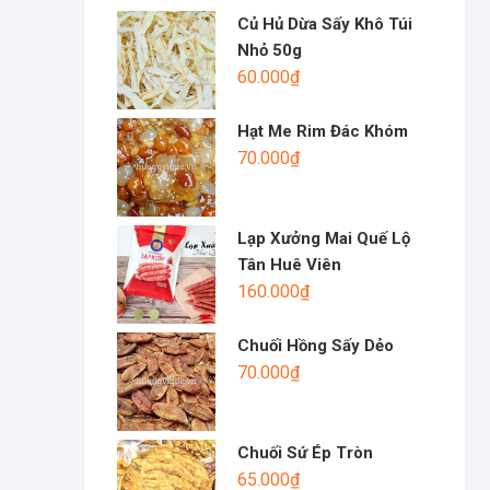
Củ Hủ Dừa Sấy Khô Túi
Nhỏ 50g
60.000
₫
Hạt Me Rim Đác Khóm
70.000
₫
Lạp Xưởng Mai Quế Lộ
Tân Huê Viên
160.000
₫
Chuối Hồng Sấy Dẻo
70.000
₫
Chuối Sứ Ép Tròn
65.000
₫