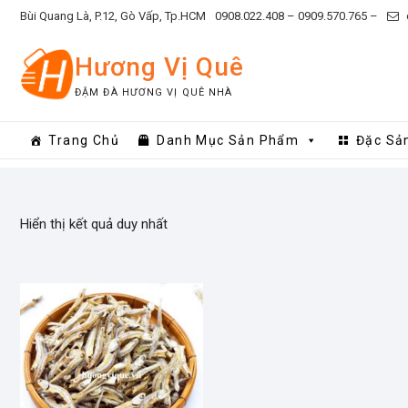
Skip
Bùi Quang Là, P.12, Gò Vấp, Tp.HCM
0908.022.408 –
0909.570.765 –
to
content
Hương Vị Quê
ĐẬM ĐÀ HƯƠNG VỊ QUÊ NHÀ
Trang Chủ
Danh Mục Sản Phẩm
Đặc Sả
Hiển thị kết quả duy nhất