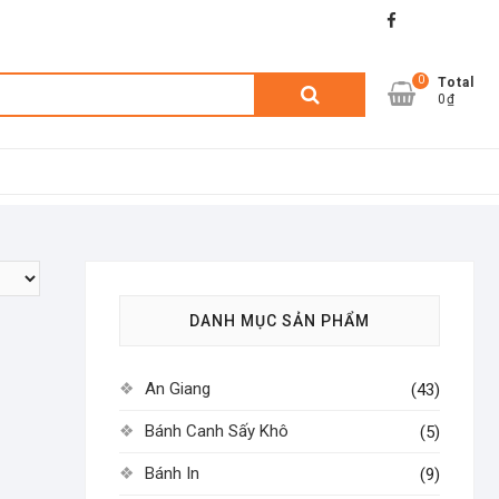
facebook
shopee
lazada
0
Tìm
Total
0₫
kiếm:
DANH MỤC SẢN PHẨM
An Giang
(43)
Bánh Canh Sấy Khô
(5)
Bánh In
(9)