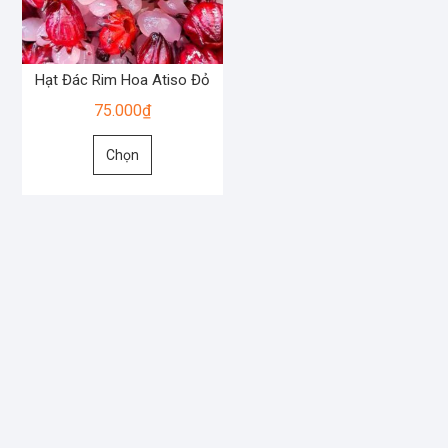
Hạt Đác Rim Hoa Atiso Đỏ
75.000
₫
Sản
Chọn
phẩm
này
có
nhiều
biến
thể.
Các
tùy
chọn
có
thể
được