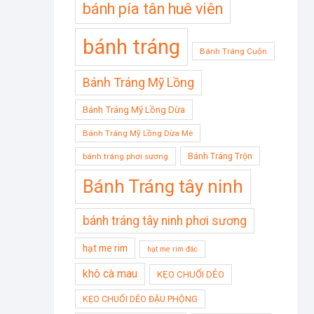
bánh pía tân huê viên
bánh tráng
Bánh Tráng Cuộn
Bánh Tráng Mỹ Lồng
Bánh Tráng Mỹ Lồng Dừa
Bánh Tráng Mỹ Lồng Dừa Mè
Bánh Tráng Trộn
bánh tráng phơi sương
Bánh Tráng tây ninh
bánh tráng tây ninh phơi sương
hạt me rim
hạt me rim đác
khô cà mau
KẸO CHUỐI DẺO
KẸO CHUỐI DẺO ĐẬU PHỘNG