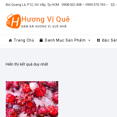
Skip
Bùi Quang Là, P.12, Gò Vấp, Tp.HCM
0908.022.408 –
0909.570.765 –
to
content
Hương Vị Quê
ĐẬM ĐÀ HƯƠNG VỊ QUÊ NHÀ
Trang Chủ
Danh Mục Sản Phẩm
Đặc Sả
Hiển thị kết quả duy nhất