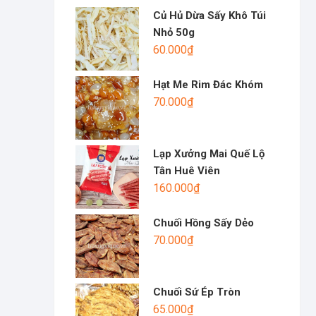
Củ Hủ Dừa Sấy Khô Túi
Nhỏ 50g
60.000
₫
Hạt Me Rim Đác Khóm
70.000
₫
Lạp Xưởng Mai Quế Lộ
Tân Huê Viên
160.000
₫
Chuối Hồng Sấy Dẻo
70.000
₫
Chuối Sứ Ép Tròn
65.000
₫