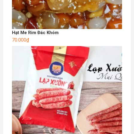
Hạt Me Rim Đác Khóm
70.000
₫