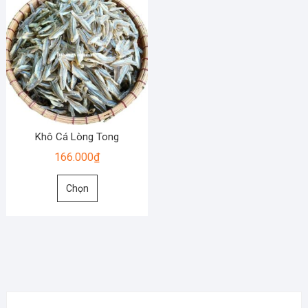
Khô Cá Lòng Tong
166.000
₫
Sản
Chọn
phẩm
này
có
nhiều
biến
thể.
Các