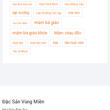
Kẹo Dừa Non
Kẹo Mãng Cầu
kẹo dừa dứa non
lạp xưởng
me rim
Lạp Xưởng Cai Lậy
mắm bà giáo
me rim đác
mắm bà giáo khỏe
Mắm châu đốc
nui
tân huê viên
mứt tắc
mứt tắc rim
Tắc Xí Muội
Đặc Sản Vùng Miền