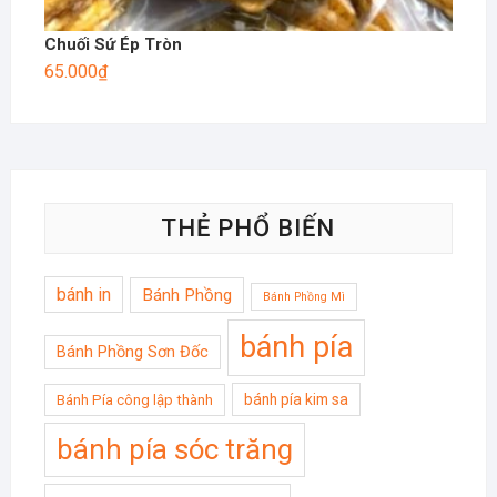
Chuối Sứ Ép Tròn
65.000
₫
THẺ PHỔ BIẾN
bánh in
Bánh Phồng
Bánh Phồng Mì
bánh pía
Bánh Phồng Sơn Đốc
bánh pía kim sa
Bánh Pía công lập thành
bánh pía sóc trăng