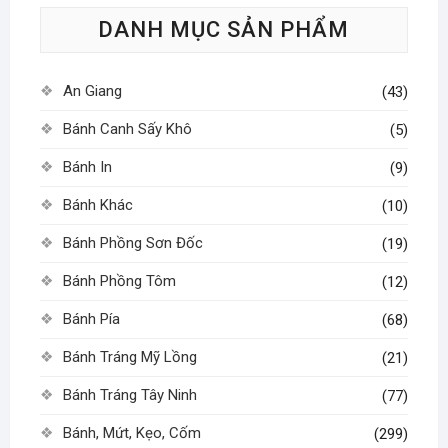
tùy
DANH MỤC SẢN PHẨM
chọn
có
thể
An Giang
(43)
được
chọn
Bánh Canh Sấy Khô
(5)
trên
Bánh In
(9)
trang
sản
Bánh Khác
(10)
phẩm
Bánh Phồng Sơn Đốc
(19)
Bánh Phồng Tôm
(12)
Bánh Pía
(68)
Bánh Tráng Mỹ Lồng
(21)
Bánh Tráng Tây Ninh
(77)
Bánh, Mứt, Kẹo, Cốm
(299)