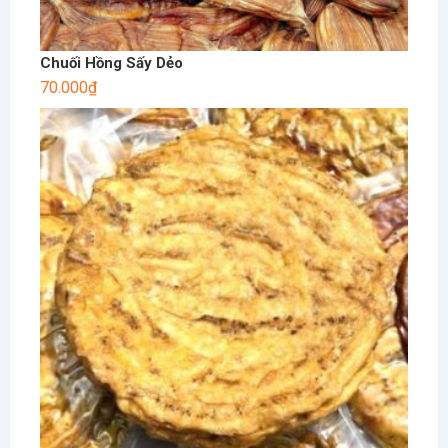
Chuối Hồng Sấy Dẻo
70.000
₫