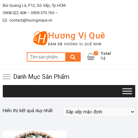
Skip
Bùi Quang Là, P.12, Gò Vấp, Tp.HCM
to
0908.022.408 –
0909.570.765 –
content
contact@huongvique.vn
Hương Vị Quê
ĐẬM ĐÀ HƯƠNG VỊ QUÊ NHÀ
0
Total
Tìm
0₫
kiếm:
Danh Mục Sản Phẩm
Hiển thị kết quả duy nhất