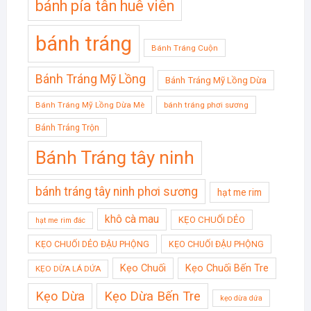
bánh pía tân huê viên
bánh tráng
Bánh Tráng Cuộn
Bánh Tráng Mỹ Lồng
Bánh Tráng Mỹ Lồng Dừa
Bánh Tráng Mỹ Lồng Dừa Mè
bánh tráng phơi sương
Bánh Tráng Trộn
Bánh Tráng tây ninh
bánh tráng tây ninh phơi sương
hạt me rim
khô cà mau
KẸO CHUỐI DẺO
hạt me rim đác
KẸO CHUỐI DẺO ĐẬU PHỘNG
KẸO CHUỐI ĐẬU PHỘNG
Kẹo Chuối
Kẹo Chuối Bến Tre
KẸO DỪA LÁ DỨA
Kẹo Dừa
Kẹo Dừa Bến Tre
kẹo dừa dứa