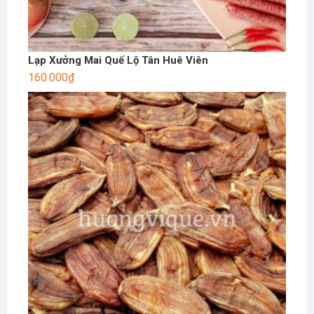
Lạp Xưởng Mai Quế Lộ Tân Huê Viên
160.000
₫