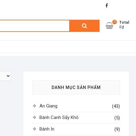
facebook
shopee
lazada
0
Tìm
Total
0₫
kiếm:
DANH MỤC SẢN PHẨM
An Giang
(43)
Bánh Canh Sấy Khô
(5)
Bánh In
(9)