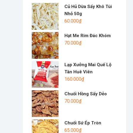
Củ Hủ Dừa Sấy Khô Túi
Nhỏ 50g
60.000
₫
Hạt Me Rim Đác Khóm
70.000
₫
Lạp Xưởng Mai Quế Lộ
Tân Huê Viên
160.000
₫
Chuối Hồng Sấy Dẻo
70.000
₫
Chuối Sứ Ép Tròn
65.000
₫