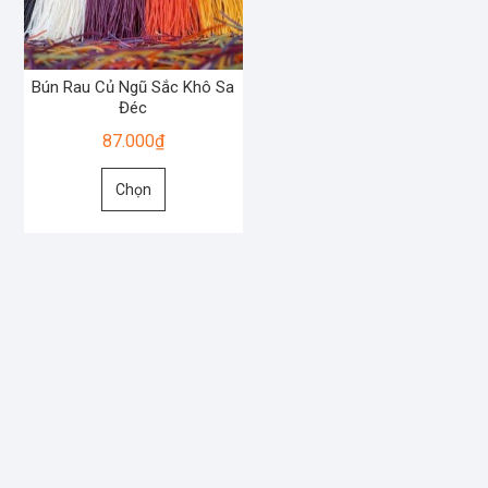
Bún Rau Củ Ngũ Sắc Khô Sa
Đéc
87.000
₫
Sản
Chọn
phẩm
này
có
nhiều
biến
thể.
Các
tùy
chọn
có
thể