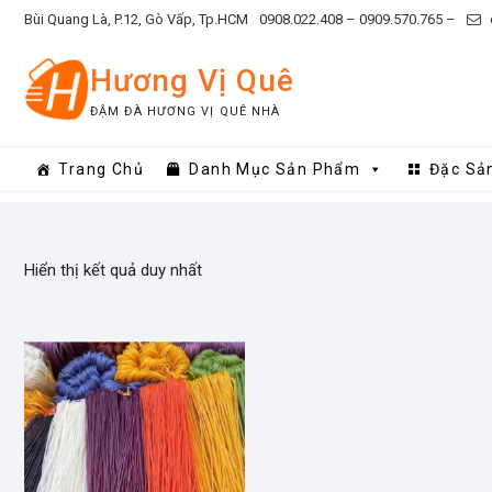
Skip
Bùi Quang Là, P.12, Gò Vấp, Tp.HCM
0908.022.408 –
0909.570.765 –
to
content
Hương Vị Quê
ĐẬM ĐÀ HƯƠNG VỊ QUÊ NHÀ
Trang Chủ
Danh Mục Sản Phẩm
Đặc Sả
Hiển thị kết quả duy nhất