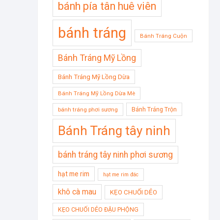
bánh pía tân huê viên
bánh tráng
Bánh Tráng Cuộn
Bánh Tráng Mỹ Lồng
Bánh Tráng Mỹ Lồng Dừa
Bánh Tráng Mỹ Lồng Dừa Mè
Bánh Tráng Trộn
bánh tráng phơi sương
Bánh Tráng tây ninh
bánh tráng tây ninh phơi sương
hạt me rim
hạt me rim đác
khô cà mau
KẸO CHUỐI DẺO
KẸO CHUỐI DẺO ĐẬU PHỘNG