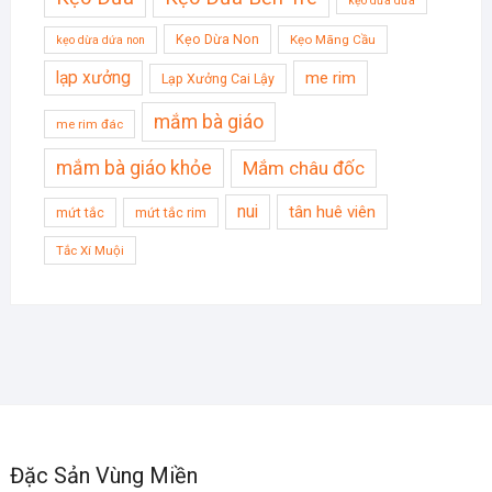
kẹo dừa dứa
Kẹo Dừa Non
Kẹo Mãng Cầu
kẹo dừa dứa non
lạp xưởng
me rim
Lạp Xưởng Cai Lậy
mắm bà giáo
me rim đác
mắm bà giáo khỏe
Mắm châu đốc
nui
tân huê viên
mứt tắc
mứt tắc rim
Tắc Xí Muội
Đặc Sản Vùng Miền