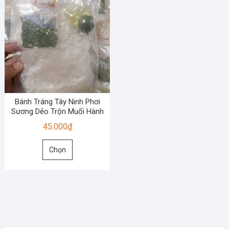
Bánh Tráng Tây Ninh Phơi
Sương Dẻo Trộn Muối Hành
45.000
₫
Sản
Chọn
phẩm
này
có
nhiều
biến
thể.
Các