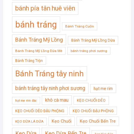
bánh pía tân huê viên
bánh tráng
Bánh Tráng Cuộn
Bánh Tráng Mỹ Lồng
Bánh Tráng Mỹ Lồng Dừa
Bánh Tráng Mỹ Lồng Dừa Mè
bánh tráng phơi sương
Bánh Tráng Trộn
Bánh Tráng tây ninh
bánh tráng tây ninh phơi sương
hạt me rim
khô cà mau
KẸO CHUỐI DẺO
hạt me rim đác
KẸO CHUỐI DẺO ĐẬU PHỘNG
KẸO CHUỐI ĐẬU PHỘNG
Kẹo Chuối
Kẹo Chuối Bến Tre
KẸO DỪA LÁ DỨA
Kẹo Dừa
Kẹo Dừa Bến Tre