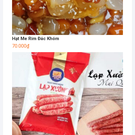
Hạt Me Rim Đác Khóm
70.000
₫