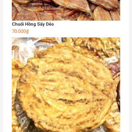
Chuối Hồng Sấy Dẻo
70.000
₫