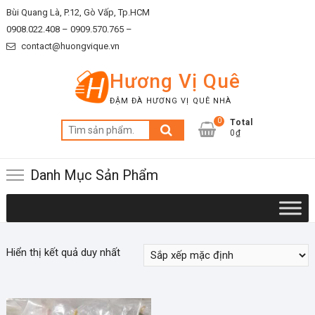
Skip
Bùi Quang Là, P.12, Gò Vấp, Tp.HCM
to
0908.022.408 –
0909.570.765 –
content
contact@huongvique.vn
Hương Vị Quê
ĐẬM ĐÀ HƯƠNG VỊ QUÊ NHÀ
0
Total
Tìm
0₫
kiếm:
Danh Mục Sản Phẩm
Hiển thị kết quả duy nhất