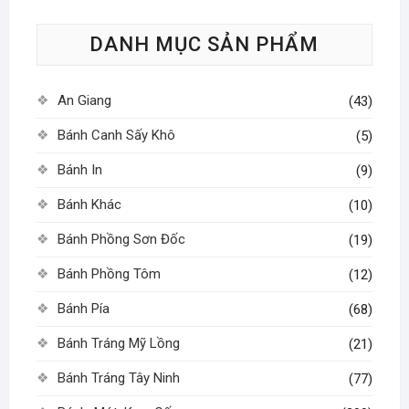
tùy
DANH MỤC SẢN PHẨM
chọn
có
thể
An Giang
(43)
được
chọn
Bánh Canh Sấy Khô
(5)
trên
Bánh In
(9)
trang
sản
Bánh Khác
(10)
phẩm
Bánh Phồng Sơn Đốc
(19)
Bánh Phồng Tôm
(12)
Bánh Pía
(68)
Bánh Tráng Mỹ Lồng
(21)
Bánh Tráng Tây Ninh
(77)