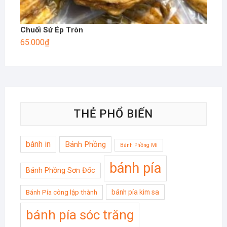
Chuối Sứ Ép Tròn
65.000
₫
THẺ PHỔ BIẾN
bánh in
Bánh Phồng
Bánh Phồng Mì
bánh pía
Bánh Phồng Sơn Đốc
bánh pía kim sa
Bánh Pía công lập thành
bánh pía sóc trăng