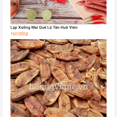
Lạp Xưởng Mai Quế Lộ Tân Huê Viên
160.000
₫