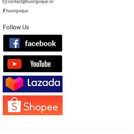
contact@huongvique.vn
huongvique
Follow Us