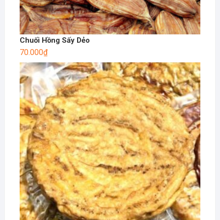
Chuối Hồng Sấy Dẻo
70.000
₫