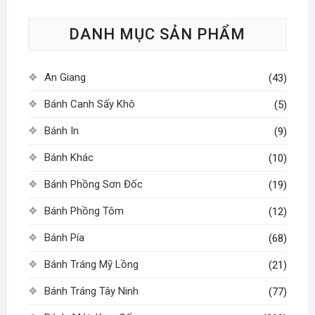
tùy
DANH MỤC SẢN PHẨM
chọn
có
thể
An Giang
(43)
được
chọn
Bánh Canh Sấy Khô
(5)
trên
Bánh In
(9)
trang
sản
Bánh Khác
(10)
phẩm
Bánh Phồng Sơn Đốc
(19)
Bánh Phồng Tôm
(12)
Bánh Pía
(68)
Bánh Tráng Mỹ Lồng
(21)
Bánh Tráng Tây Ninh
(77)