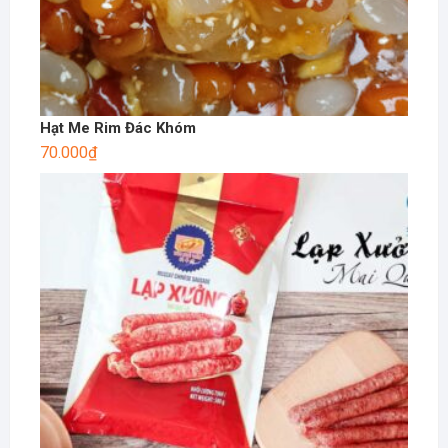
Hạt Me Rim Đác Khóm
70.000
₫