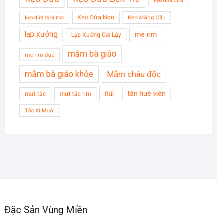
kẹo dừa dứa
Kẹo Dừa Non
Kẹo Mãng Cầu
kẹo dừa dứa non
lạp xưởng
me rim
Lạp Xưởng Cai Lậy
mắm bà giáo
me rim đác
mắm bà giáo khỏe
Mắm châu đốc
nui
tân huê viên
mứt tắc
mứt tắc rim
Tắc Xí Muội
Đặc Sản Vùng Miền