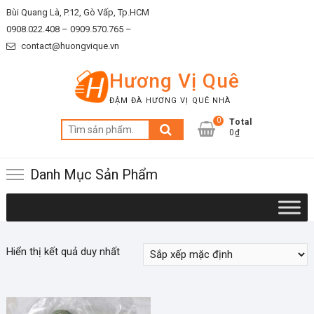
Skip
Bùi Quang Là, P.12, Gò Vấp, Tp.HCM
to
0908.022.408 –
0909.570.765 –
content
contact@huongvique.vn
Hương Vị Quê
ĐẬM ĐÀ HƯƠNG VỊ QUÊ NHÀ
0
Total
Tìm
0₫
kiếm:
Danh Mục Sản Phẩm
Hiển thị kết quả duy nhất