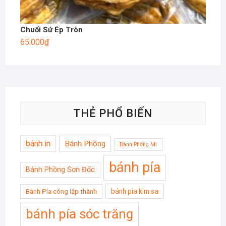
Chuối Sứ Ép Tròn
65.000
₫
THẺ PHỔ BIẾN
bánh in
Bánh Phồng
Bánh Phồng Mì
bánh pía
Bánh Phồng Sơn Đốc
bánh pía kim sa
Bánh Pía công lập thành
bánh pía sóc trăng