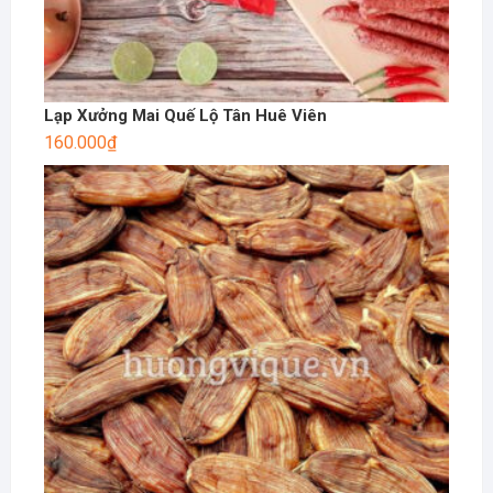
Lạp Xưởng Mai Quế Lộ Tân Huê Viên
160.000
₫