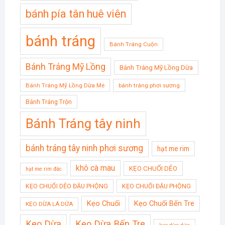
bánh pía tân huê viên
bánh tráng
Bánh Tráng Cuộn
Bánh Tráng Mỹ Lồng
Bánh Tráng Mỹ Lồng Dừa
Bánh Tráng Mỹ Lồng Dừa Mè
bánh tráng phơi sương
Bánh Tráng Trộn
Bánh Tráng tây ninh
bánh tráng tây ninh phơi sương
hạt me rim
khô cà mau
KẸO CHUỐI DẺO
hạt me rim đác
KẸO CHUỐI DẺO ĐẬU PHỘNG
KẸO CHUỐI ĐẬU PHỘNG
Kẹo Chuối
Kẹo Chuối Bến Tre
KẸO DỪA LÁ DỨA
Kẹo Dừa
Kẹo Dừa Bến Tre