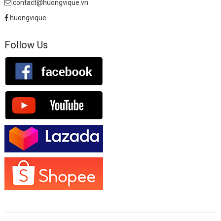
contact@huongvique.vn
huongvique
Follow Us