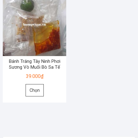
Bánh Tráng Tây Ninh Phơi
Sương Vò Muối Bò Sa Tế
39.000
₫
Sản
Chọn
phẩm
này
có
nhiều
biến
thể.
Các