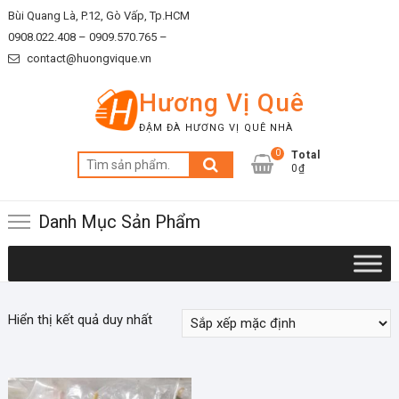
Skip
Bùi Quang Là, P.12, Gò Vấp, Tp.HCM
to
0908.022.408 –
0909.570.765 –
content
contact@huongvique.vn
Hương Vị Quê
ĐẬM ĐÀ HƯƠNG VỊ QUÊ NHÀ
0
Total
Tìm
0₫
kiếm:
Danh Mục Sản Phẩm
Hiển thị kết quả duy nhất