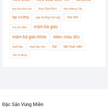
kẹo dừa dứa
Kẹo Dừa Non
Kẹo Mãng Cầu
kẹo dừa dứa non
lạp xưởng
me rim
Lạp Xưởng Cai Lậy
mắm bà giáo
me rim đác
mắm bà giáo khỏe
Mắm châu đốc
nui
tân huê viên
mứt tắc
mứt tắc rim
Tắc Xí Muội
Đặc Sản Vùng Miền