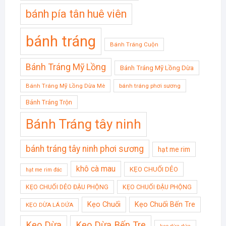
bánh pía tân huê viên
bánh tráng
Bánh Tráng Cuộn
Bánh Tráng Mỹ Lồng
Bánh Tráng Mỹ Lồng Dừa
Bánh Tráng Mỹ Lồng Dừa Mè
bánh tráng phơi sương
Bánh Tráng Trộn
Bánh Tráng tây ninh
bánh tráng tây ninh phơi sương
hạt me rim
khô cà mau
KẸO CHUỐI DẺO
hạt me rim đác
KẸO CHUỐI DẺO ĐẬU PHỘNG
KẸO CHUỐI ĐẬU PHỘNG
Kẹo Chuối
Kẹo Chuối Bến Tre
KẸO DỪA LÁ DỨA
Kẹo Dừa
Kẹo Dừa Bến Tre