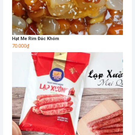
Hạt Me Rim Đác Khóm
70.000
₫