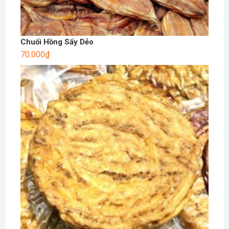
Chuối Hồng Sấy Dẻo
70.000
₫