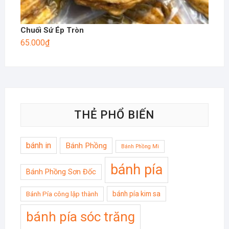
Chuối Sứ Ép Tròn
65.000
₫
THẺ PHỔ BIẾN
bánh in
Bánh Phồng
Bánh Phồng Mì
bánh pía
Bánh Phồng Sơn Đốc
bánh pía kim sa
Bánh Pía công lập thành
bánh pía sóc trăng