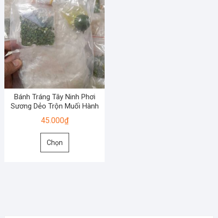
Bánh Tráng Tây Ninh Phơi
Sương Dẻo Trộn Muối Hành
45.000
₫
Sản
Chọn
phẩm
này
có
nhiều
biến
thể.
Các