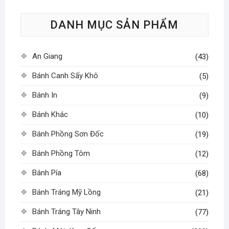
tùy
DANH MỤC SẢN PHẨM
chọn
có
thể
An Giang
(43)
được
chọn
Bánh Canh Sấy Khô
(5)
trên
Bánh In
(9)
trang
sản
Bánh Khác
(10)
phẩm
Bánh Phồng Sơn Đốc
(19)
Bánh Phồng Tôm
(12)
Bánh Pía
(68)
Bánh Tráng Mỹ Lồng
(21)
Bánh Tráng Tây Ninh
(77)