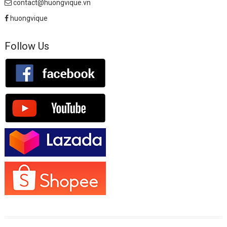
contact@huongvique.vn
huongvique
Follow Us