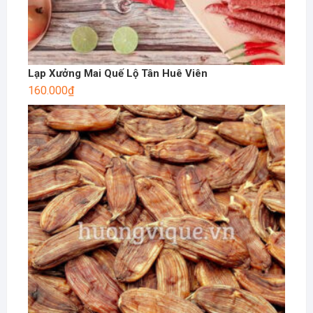
Lạp Xưởng Mai Quế Lộ Tân Huê Viên
160.000
₫