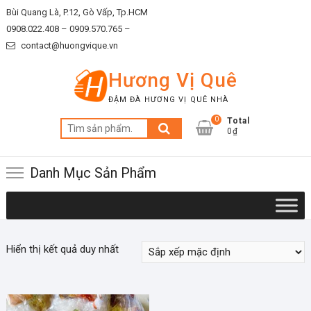
Skip
Bùi Quang Là, P.12, Gò Vấp, Tp.HCM
to
0908.022.408 –
0909.570.765 –
content
contact@huongvique.vn
Hương Vị Quê
ĐẬM ĐÀ HƯƠNG VỊ QUÊ NHÀ
0
Total
Tìm
0₫
kiếm:
Danh Mục Sản Phẩm
Hiển thị kết quả duy nhất