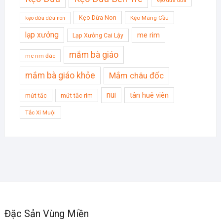
kẹo dừa dứa
Kẹo Dừa Non
Kẹo Mãng Cầu
kẹo dừa dứa non
lạp xưởng
me rim
Lạp Xưởng Cai Lậy
mắm bà giáo
me rim đác
mắm bà giáo khỏe
Mắm châu đốc
nui
tân huê viên
mứt tắc
mứt tắc rim
Tắc Xí Muội
Đặc Sản Vùng Miền