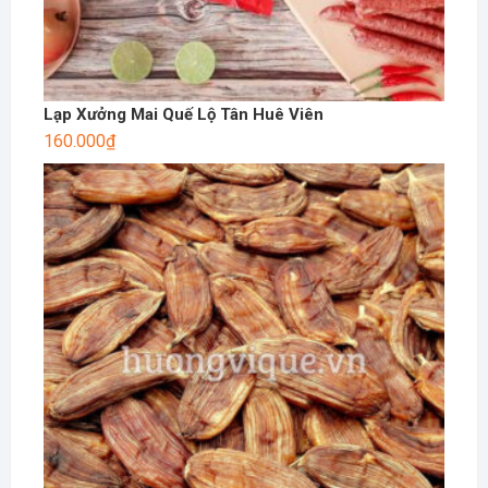
Lạp Xưởng Mai Quế Lộ Tân Huê Viên
160.000
₫