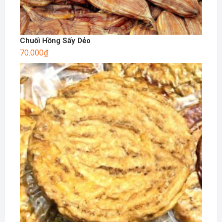
Chuối Hồng Sấy Dẻo
70.000
₫