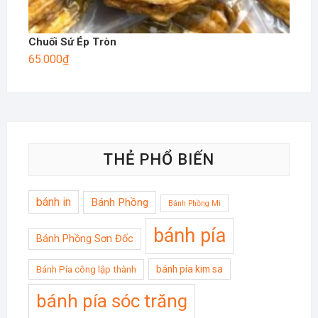
Chuối Sứ Ép Tròn
65.000
₫
THẺ PHỔ BIẾN
bánh in
Bánh Phồng
Bánh Phồng Mì
bánh pía
Bánh Phồng Sơn Đốc
bánh pía kim sa
Bánh Pía công lập thành
bánh pía sóc trăng