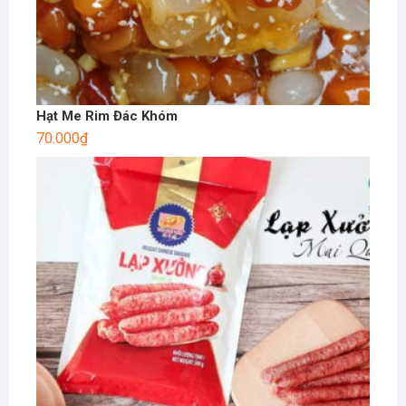
Hạt Me Rim Đác Khóm
70.000
₫