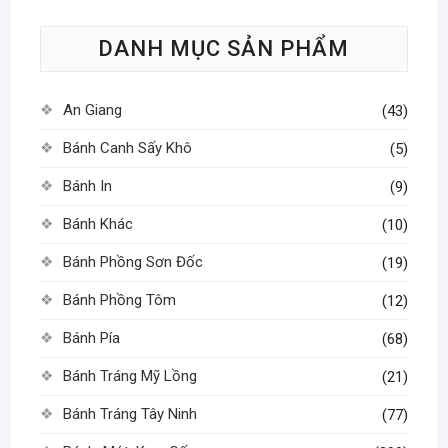
tùy
DANH MỤC SẢN PHẨM
chọn
có
thể
An Giang
(43)
được
chọn
Bánh Canh Sấy Khô
(5)
trên
Bánh In
(9)
trang
sản
Bánh Khác
(10)
phẩm
Bánh Phồng Sơn Đốc
(19)
Bánh Phồng Tôm
(12)
Bánh Pía
(68)
Bánh Tráng Mỹ Lồng
(21)
Bánh Tráng Tây Ninh
(77)