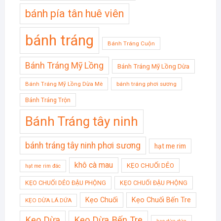
bánh pía tân huê viên
bánh tráng
Bánh Tráng Cuộn
Bánh Tráng Mỹ Lồng
Bánh Tráng Mỹ Lồng Dừa
Bánh Tráng Mỹ Lồng Dừa Mè
bánh tráng phơi sương
Bánh Tráng Trộn
Bánh Tráng tây ninh
bánh tráng tây ninh phơi sương
hạt me rim
khô cà mau
KẸO CHUỐI DẺO
hạt me rim đác
KẸO CHUỐI DẺO ĐẬU PHỘNG
KẸO CHUỐI ĐẬU PHỘNG
Kẹo Chuối
Kẹo Chuối Bến Tre
KẸO DỪA LÁ DỨA
Kẹo Dừa
Kẹo Dừa Bến Tre