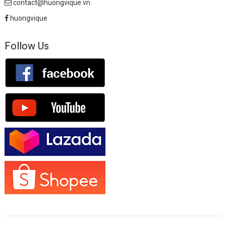
contact@huongvique.vn
huongvique
Follow Us