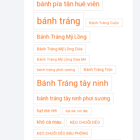
bánh pía tân huê viên
bánh tráng
Bánh Tráng Cuộn
Bánh Tráng Mỹ Lồng
Bánh Tráng Mỹ Lồng Dừa
Bánh Tráng Mỹ Lồng Dừa Mè
Bánh Tráng Trộn
bánh tráng phơi sương
Bánh Tráng tây ninh
bánh tráng tây ninh phơi sương
hạt me rim
hạt me rim đác
khô cà mau
KẸO CHUỐI DẺO
KẸO CHUỐI DẺO ĐẬU PHỘNG