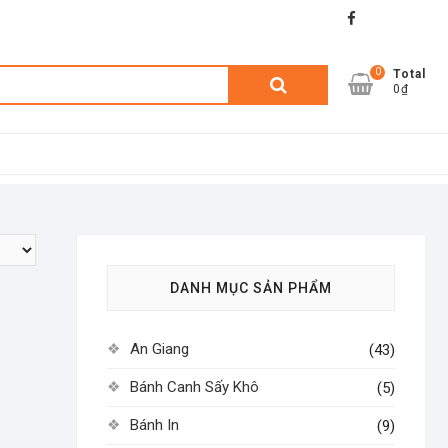
facebook
shopee
lazada
0
Tìm
Total
0₫
kiếm:
DANH MỤC SẢN PHẨM
An Giang
(43)
Bánh Canh Sấy Khô
(5)
Bánh In
(9)