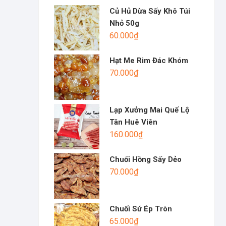
Củ Hủ Dừa Sấy Khô Túi
Nhỏ 50g
60.000
₫
Hạt Me Rim Đác Khóm
70.000
₫
Lạp Xưởng Mai Quế Lộ
Tân Huê Viên
160.000
₫
Chuối Hồng Sấy Dẻo
70.000
₫
Chuối Sứ Ép Tròn
65.000
₫