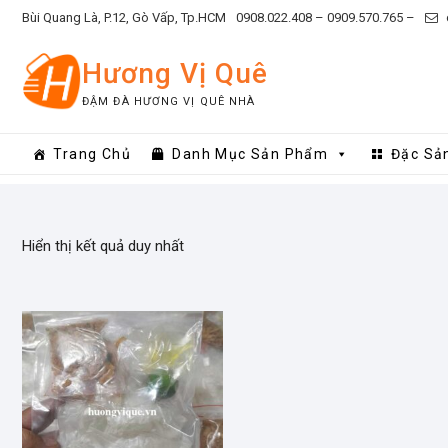
Skip
Bùi Quang Là, P.12, Gò Vấp, Tp.HCM
0908.022.408 –
0909.570.765 –
to
content
Hương Vị Quê
ĐẬM ĐÀ HƯƠNG VỊ QUÊ NHÀ
Trang Chủ
Danh Mục Sản Phẩm
Đặc Sả
Hiển thị kết quả duy nhất