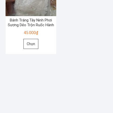
Bánh Tráng Tây Ninh Phơi
Sương Dẻo Trộn Ruốc Hành
45.000
₫
Sản
Chọn
phẩm
này
có
nhiều
biến
thể.
Các
tùy
chọn
có
thể