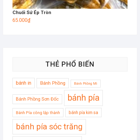
Chuối Sứ Ép Tròn
65.000
₫
THẺ PHỔ BIẾN
bánh in
Bánh Phồng
Bánh Phồng Mì
bánh pía
Bánh Phồng Sơn Đốc
bánh pía kim sa
Bánh Pía công lập thành
bánh pía sóc trăng