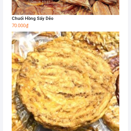
Chuối Hồng Sấy Dẻo
70.000
₫