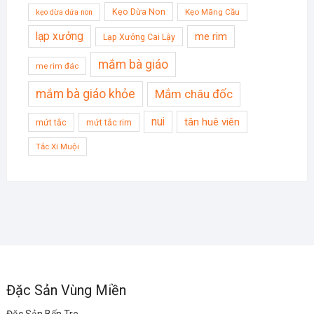
Kẹo Dừa Non
Kẹo Mãng Cầu
kẹo dừa dứa non
lạp xưởng
me rim
Lạp Xưởng Cai Lậy
mắm bà giáo
me rim đác
mắm bà giáo khỏe
Mắm châu đốc
nui
tân huê viên
mứt tắc
mứt tắc rim
Tắc Xí Muội
Đặc Sản Vùng Miền