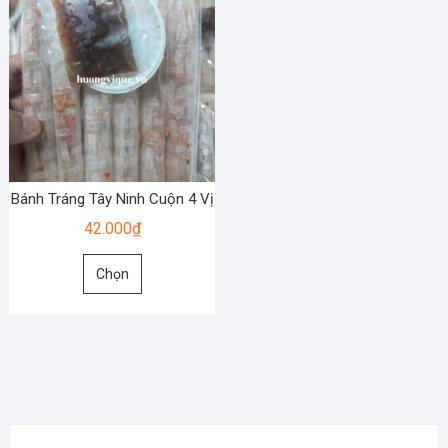
Bánh Tráng Tây Ninh Cuộn 4 Vị
42.000
₫
Sản
Chọn
phẩm
này
có
nhiều
biến
thể.
Các