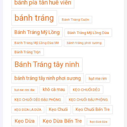
bánh pía tân huê viên
bánh tráng
Bánh Tráng Cuộn
Bánh Tráng Mỹ Lồng
Bánh Tráng Mỹ Lồng Dừa
Bánh Tráng Mỹ Lồng Dừa Mè
bánh tráng phơi sương
Bánh Tráng Trộn
Bánh Tráng tây ninh
bánh tráng tây ninh phơi sương
hạt me rim
khô cà mau
KẸO CHUỐI DẺO
hạt me rim đác
KẸO CHUỐI DẺO ĐẬU PHỘNG
KẸO CHUỐI ĐẬU PHỘNG
Kẹo Chuối
Kẹo Chuối Bến Tre
KẸO DỪA LÁ DỨA
Kẹo Dừa
Kẹo Dừa Bến Tre
kẹo dừa dứa