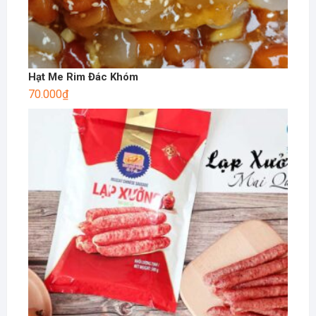
Hạt Me Rim Đác Khóm
70.000
₫