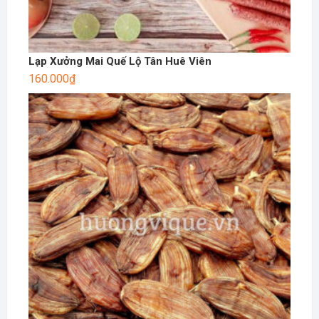
Lạp Xưởng Mai Quế Lộ Tân Huê Viên
160.000
₫