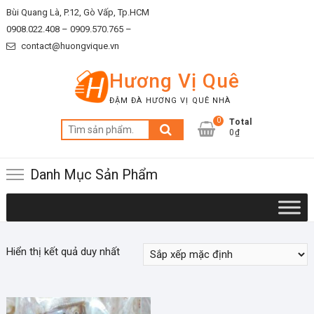
Skip
Bùi Quang Là, P.12, Gò Vấp, Tp.HCM
to
0908.022.408 –
0909.570.765 –
content
contact@huongvique.vn
Hương Vị Quê
ĐẬM ĐÀ HƯƠNG VỊ QUÊ NHÀ
0
Total
Tìm
0₫
kiếm:
Danh Mục Sản Phẩm
Hiển thị kết quả duy nhất