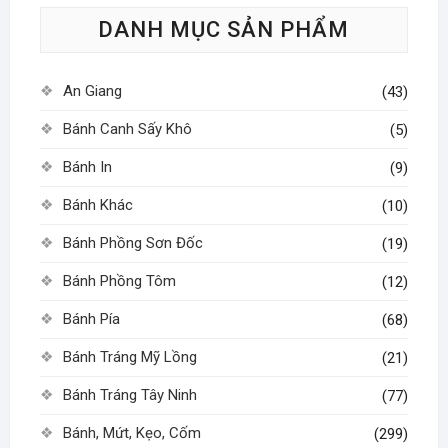
tùy
DANH MỤC SẢN PHẨM
chọn
có
thể
An Giang
(43)
được
chọn
Bánh Canh Sấy Khô
(5)
trên
Bánh In
(9)
trang
sản
Bánh Khác
(10)
phẩm
Bánh Phồng Sơn Đốc
(19)
Bánh Phồng Tôm
(12)
Bánh Pía
(68)
Bánh Tráng Mỹ Lồng
(21)
Bánh Tráng Tây Ninh
(77)
Bánh, Mứt, Kẹo, Cốm
(299)