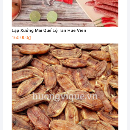
Lạp Xưởng Mai Quế Lộ Tân Huê Viên
160.000
₫