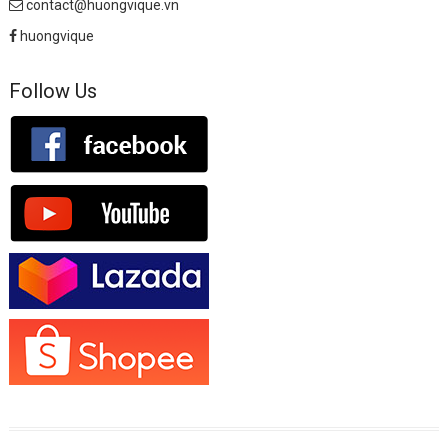
contact@huongvique.vn
huongvique
Follow Us