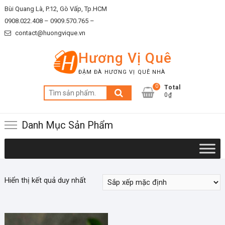
Skip
Bùi Quang Là, P.12, Gò Vấp, Tp.HCM
to
0908.022.408 –
0909.570.765 –
content
contact@huongvique.vn
Hương Vị Quê
ĐẬM ĐÀ HƯƠNG VỊ QUÊ NHÀ
0
Total
Tìm
0₫
kiếm:
Danh Mục Sản Phẩm
Hiển thị kết quả duy nhất