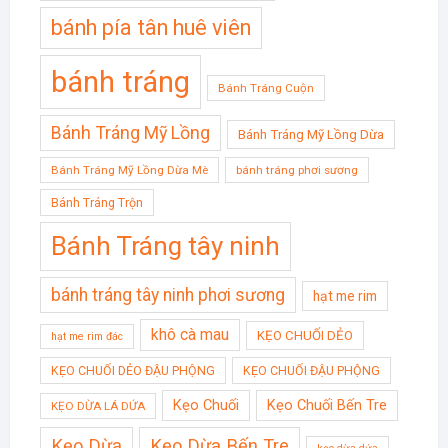
bánh pía tân huê viên
bánh tráng
Bánh Tráng Cuộn
Bánh Tráng Mỹ Lồng
Bánh Tráng Mỹ Lồng Dừa
Bánh Tráng Mỹ Lồng Dừa Mè
bánh tráng phơi sương
Bánh Tráng Trộn
Bánh Tráng tây ninh
bánh tráng tây ninh phơi sương
hạt me rim
khô cà mau
KẸO CHUỐI DẺO
hạt me rim đác
KẸO CHUỐI DẺO ĐẬU PHỘNG
KẸO CHUỐI ĐẬU PHỘNG
Kẹo Chuối
Kẹo Chuối Bến Tre
KẸO DỪA LÁ DỨA
Kẹo Dừa
Kẹo Dừa Bến Tre