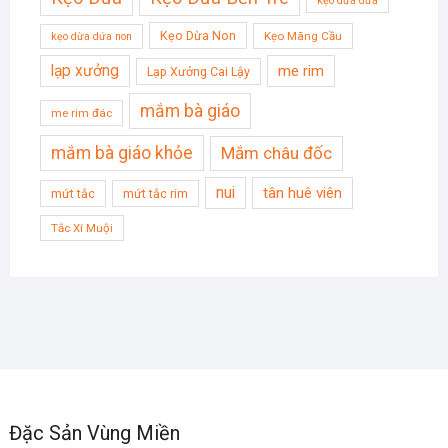
kẹo dừa dứa
Kẹo Dừa Non
Kẹo Mãng Cầu
kẹo dừa dứa non
lạp xưởng
me rim
Lạp Xưởng Cai Lậy
mắm bà giáo
me rim đác
mắm bà giáo khỏe
Mắm châu đốc
nui
tân huê viên
mứt tắc
mứt tắc rim
Tắc Xí Muội
Đặc Sản Vùng Miền