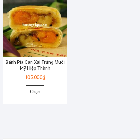
Bánh Pía Can Xại Trứng Muối
Mỹ Hiệp Thành
105.000
₫
Sản
Chọn
phẩm
này
có
nhiều
biến
thể.
Các