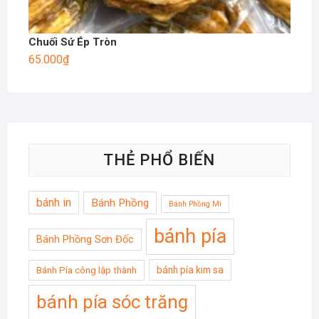
Chuối Sứ Ép Tròn
65.000
₫
THẺ PHỔ BIẾN
bánh in
Bánh Phồng
Bánh Phồng Mì
bánh pía
Bánh Phồng Sơn Đốc
bánh pía kim sa
Bánh Pía công lập thành
bánh pía sóc trăng