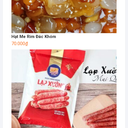
Hạt Me Rim Đác Khóm
70.000
₫