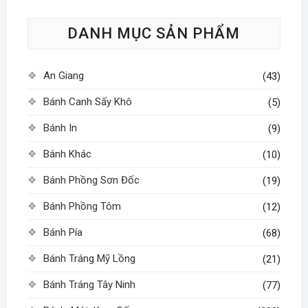
tùy
DANH MỤC SẢN PHẨM
chọn
có
thể
An Giang
(43)
được
chọn
Bánh Canh Sấy Khô
(5)
trên
Bánh In
(9)
trang
sản
Bánh Khác
(10)
phẩm
Bánh Phồng Sơn Đốc
(19)
Bánh Phồng Tôm
(12)
Bánh Pía
(68)
Bánh Tráng Mỹ Lồng
(21)
Bánh Tráng Tây Ninh
(77)