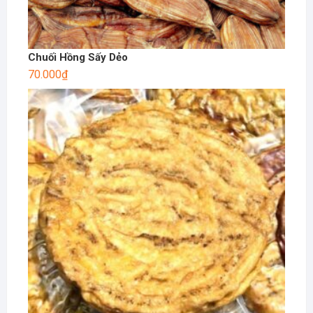
Chuối Hồng Sấy Dẻo
70.000
₫