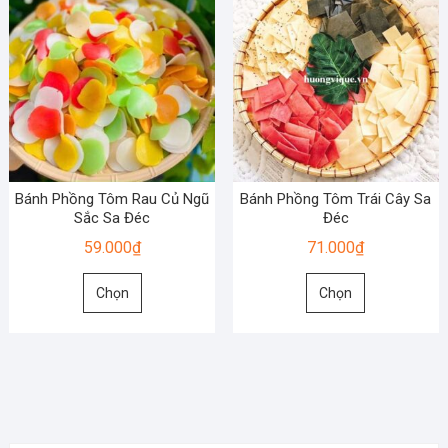
Bánh Phồng Tôm Rau Củ Ngũ
Bánh Phồng Tôm Trái Cây Sa
Sắc Sa Đéc
Đéc
59.000
₫
71.000
₫
Sản
Sản
Chọn
Chọn
phẩm
phẩm
này
này
có
có
nhiều
nhiều
biến
biến
thể.
thể.
Các
Các