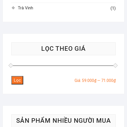
Trà Vinh
(1)
LỌC THEO GIÁ
Lọc
Giá
Giá
Giá:
59.000₫
—
71.000₫
tối
tối
thiểu
đa
SẢN PHẨM NHIỀU NGƯỜI MUA