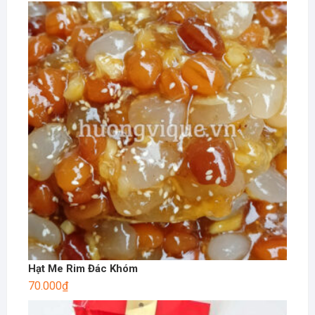
Hạt Me Rim Đác Khóm
70.000
₫