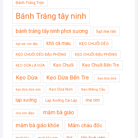
Bánh Tráng Trộn
Bánh Tráng tây ninh
bánh tráng tây ninh phơi sương
hạt me rim
khô cà mau
KẸO CHUỐI DẺO
hạt me rim đác
KẸO CHUỐI DẺO ĐẬU PHỘNG
KẸO CHUỐI ĐẬU PHỘNG
Kẹo Chuối
Kẹo Chuối Bến Tre
KẸO DỪA LÁ DỨA
Kẹo Dừa
Kẹo Dừa Bến Tre
kẹo dừa dứa
Kẹo Dừa Non
Kẹo Mãng Cầu
kẹo dừa dứa non
lạp xưởng
me rim
Lạp Xưởng Cai Lậy
mắm bà giáo
me rim đác
mắm bà giáo khỏe
Mắm châu đốc
nui
tân huê viên
mứt tắc
mứt tắc rim