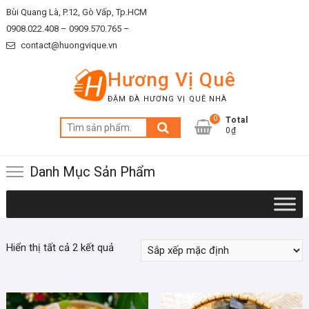
Skip
Bùi Quang Là, P.12, Gò Vấp, Tp.HCM
to
0908.022.408 –
0909.570.765 –
content
contact@huongvique.vn
Hương Vị Quê
ĐẬM ĐÀ HƯƠNG VỊ QUÊ NHÀ
0
Total
Tìm
0₫
kiếm:
Danh Mục Sản Phẩm
Hiển thị tất cả 2 kết quả