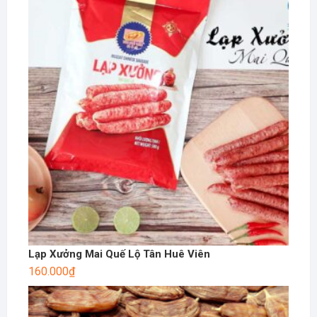
Lạp Xưởng Mai Quế Lộ Tân Huê Viên
160.000
₫