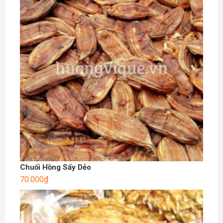
Chuối Hồng Sấy Dẻo
70.000
₫