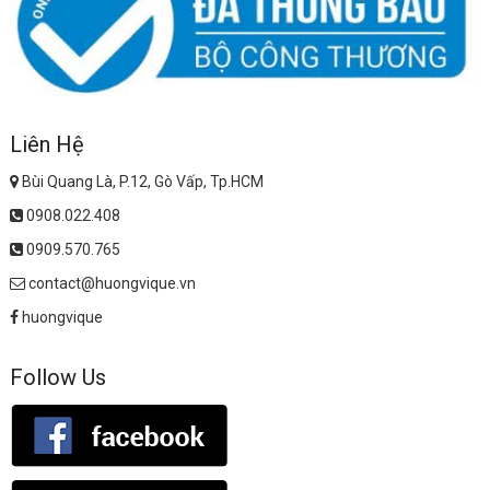
Liên Hệ
Bùi Quang Là, P.12, Gò Vấp, Tp.HCM
0908.022.408
0909.570.765
contact@huongvique.vn
huongvique
Follow Us