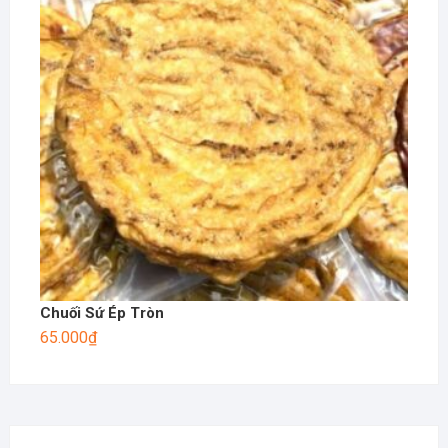
Chuối Sứ Ép Tròn
65.000
₫