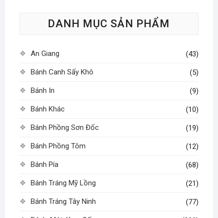
tùy
tùy
DANH MỤC SẢN PHẨM
chọn
chọn
có
có
thể
thể
An Giang
(43)
được
được
chọn
chọn
Bánh Canh Sấy Khô
(5)
trên
trên
Bánh In
(9)
trang
trang
sản
sản
Bánh Khác
(10)
phẩm
phẩm
Bánh Phồng Sơn Đốc
(19)
Bánh Phồng Tôm
(12)
Bánh Pía
(68)
Bánh Tráng Mỹ Lồng
(21)
Bánh Tráng Tây Ninh
(77)