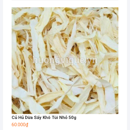
Củ Hủ Dừa Sấy Khô Túi Nhỏ 50g
60.000
₫