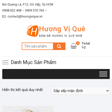
Skip
Bùi Quang Là, P.12, Gò Vấp, Tp.HCM
to
0908.022.408 –
0909.570.765 –
content
contact@huongvique.vn
Hương Vị Quê
ĐẬM ĐÀ HƯƠNG VỊ QUÊ NHÀ
0
Total
Tìm
0₫
kiếm:
Danh Mục Sản Phẩm
Hiển thị kết quả duy nhất