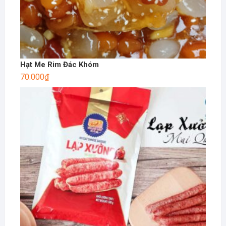
Hạt Me Rim Đác Khóm
70.000
₫