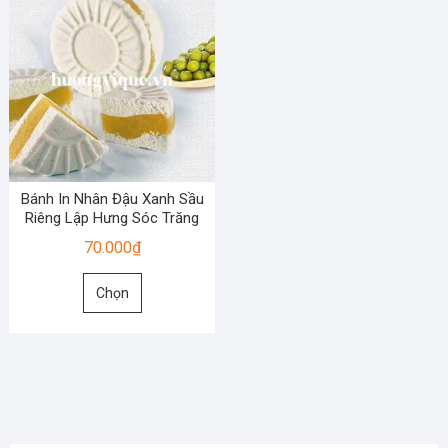
Bánh In Nhân Đậu Xanh Sầu
Riêng Lập Hưng Sóc Trăng
70.000
₫
Sản
Chọn
phẩm
này
có
nhiều
biến
thể.
Các