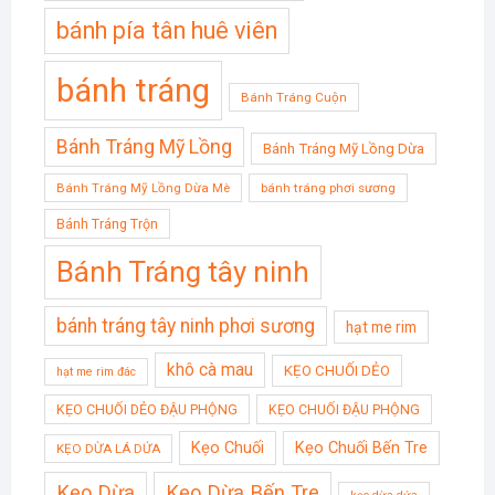
bánh pía tân huê viên
bánh tráng
Bánh Tráng Cuộn
Bánh Tráng Mỹ Lồng
Bánh Tráng Mỹ Lồng Dừa
Bánh Tráng Mỹ Lồng Dừa Mè
bánh tráng phơi sương
Bánh Tráng Trộn
Bánh Tráng tây ninh
bánh tráng tây ninh phơi sương
hạt me rim
khô cà mau
KẸO CHUỐI DẺO
hạt me rim đác
KẸO CHUỐI DẺO ĐẬU PHỘNG
KẸO CHUỐI ĐẬU PHỘNG
Kẹo Chuối
Kẹo Chuối Bến Tre
KẸO DỪA LÁ DỨA
Kẹo Dừa
Kẹo Dừa Bến Tre