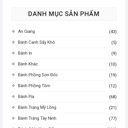
tùy
DANH MỤC SẢN PHẨM
chọn
có
thể
An Giang
(43)
được
chọn
Bánh Canh Sấy Khô
(5)
trên
Bánh In
(9)
trang
sản
Bánh Khác
(10)
phẩm
Bánh Phồng Sơn Đốc
(19)
Bánh Phồng Tôm
(12)
Bánh Pía
(68)
Bánh Tráng Mỹ Lồng
(21)
Bánh Tráng Tây Ninh
(77)