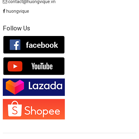
contact@huongvique.vn
huongvique
Follow Us