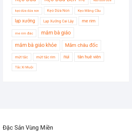
kẹo dừa dứa
Kẹo Dừa Non
Kẹo Mãng Cầu
kẹo dừa dứa non
lạp xưởng
me rim
Lạp Xưởng Cai Lậy
mắm bà giáo
me rim đác
mắm bà giáo khỏe
Mắm châu đốc
nui
tân huê viên
mứt tắc
mứt tắc rim
Tắc Xí Muội
Đặc Sản Vùng Miền