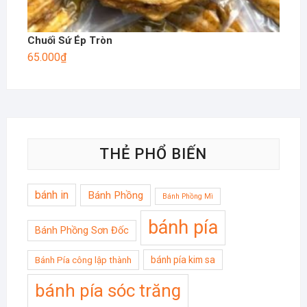
Chuối Sứ Ép Tròn
65.000
₫
THẺ PHỔ BIẾN
bánh in
Bánh Phồng
Bánh Phồng Mì
bánh pía
Bánh Phồng Sơn Đốc
bánh pía kim sa
Bánh Pía công lập thành
bánh pía sóc trăng