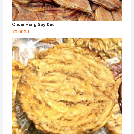
Chuối Hồng Sấy Dẻo
70.000
₫