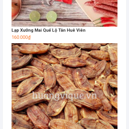
Lạp Xưởng Mai Quế Lộ Tân Huê Viên
160.000
₫