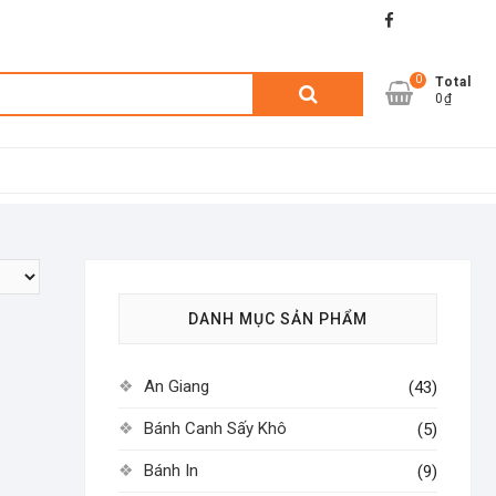
facebook
shopee
lazada
0
Tìm
Total
0₫
kiếm:
DANH MỤC SẢN PHẨM
An Giang
(43)
Bánh Canh Sấy Khô
(5)
Bánh In
(9)