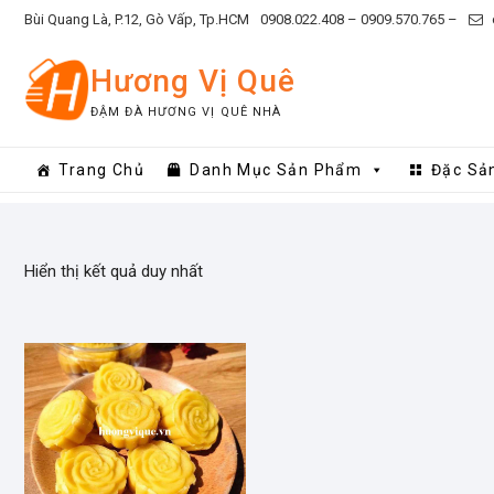
Skip
Bùi Quang Là, P.12, Gò Vấp, Tp.HCM
0908.022.408 –
0909.570.765 –
to
content
Hương Vị Quê
ĐẬM ĐÀ HƯƠNG VỊ QUÊ NHÀ
Trang Chủ
Danh Mục Sản Phẩm
Đặc Sả
Hiển thị kết quả duy nhất