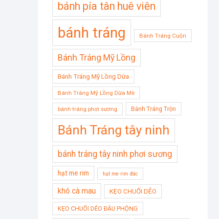
bánh pía tân huê viên
bánh tráng
Bánh Tráng Cuộn
Bánh Tráng Mỹ Lồng
Bánh Tráng Mỹ Lồng Dừa
Bánh Tráng Mỹ Lồng Dừa Mè
Bánh Tráng Trộn
bánh tráng phơi sương
Bánh Tráng tây ninh
bánh tráng tây ninh phơi sương
hạt me rim
hạt me rim đác
khô cà mau
KẸO CHUỐI DẺO
KẸO CHUỐI DẺO ĐẬU PHỘNG