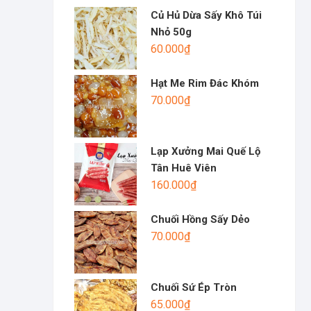
Củ Hủ Dừa Sấy Khô Túi
Nhỏ 50g
60.000
₫
Hạt Me Rim Đác Khóm
70.000
₫
Lạp Xưởng Mai Quế Lộ
Tân Huê Viên
160.000
₫
Chuối Hồng Sấy Dẻo
70.000
₫
Chuối Sứ Ép Tròn
65.000
₫