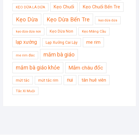
Kẹo Chuối
Kẹo Chuối Bến Tre
KẸO DỪA LÁ DỨA
Kẹo Dừa
Kẹo Dừa Bến Tre
kẹo dừa dứa
Kẹo Dừa Non
Kẹo Mãng Cầu
kẹo dừa dứa non
lạp xưởng
me rim
Lạp Xưởng Cai Lậy
mắm bà giáo
me rim đác
mắm bà giáo khỏe
Mắm châu đốc
nui
tân huê viên
mứt tắc
mứt tắc rim
Tắc Xí Muội