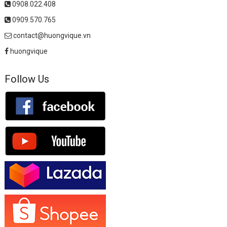
0908.022.408
0909.570.765
contact@huongvique.vn
huongvique
Follow Us