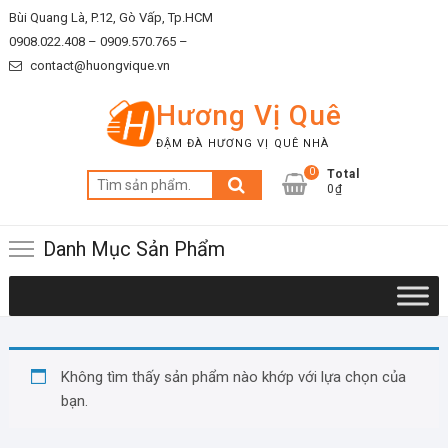
Skip
Bùi Quang Là, P.12, Gò Vấp, Tp.HCM
to
0908.022.408 –
0909.570.765 –
content
contact@huongvique.vn
Hương Vị Quê
ĐẬM ĐÀ HƯƠNG VỊ QUÊ NHÀ
0
Total
Tìm
0₫
kiếm:
Danh Mục Sản Phẩm
Không tìm thấy sản phẩm nào khớp với lựa chọn của
bạn.