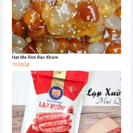
Hạt Me Rim Đác Khóm
70.000
₫