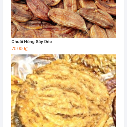
Chuối Hồng Sấy Dẻo
70.000
₫