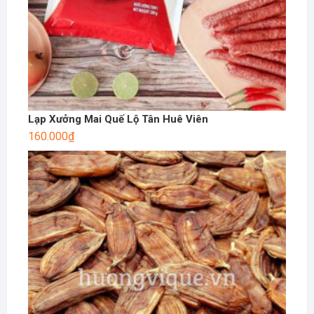
Lạp Xưởng Mai Quế Lộ Tân Huê Viên
160.000
₫