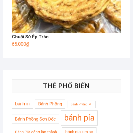
Chuối Sứ Ép Tròn
65.000
₫
THẺ PHỔ BIẾN
bánh in
Bánh Phồng
Bánh Phồng Mì
bánh pía
Bánh Phồng Sơn Đốc
bánh pía kim sa
Bánh Pía công lập thành